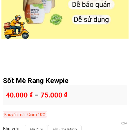
Sốt Mè Rang Kewpie
40.000
₫
–
75.000
₫
Khuyến mãi: Giảm 10%
XÓA
Khu vực
Hà Nội
Hồ Chí Minh