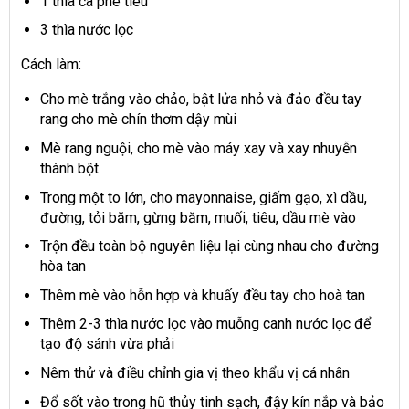
1 thìa cà phê tiêu
3 thìa nước lọc
Cách làm:
Cho mè trắng vào chảo, bật lửa nhỏ và đảo đều tay
rang cho mè chín thơm dậy mùi
Mè rang nguội, cho mè vào máy xay và xay nhuyễn
thành bột
Trong một to lớn, cho mayonnaise, giấm gạo, xì dầu,
đường, tỏi băm, gừng băm, muối, tiêu, dầu mè vào
Trộn đều toàn bộ nguyên liệu lại cùng nhau cho đường
hòa tan
Thêm mè vào hỗn hợp và khuấy đều tay cho hoà tan
Thêm 2-3 thìa nước lọc vào muỗng canh nước lọc để
tạo độ sánh vừa phải
Nêm thử và điều chỉnh gia vị theo khẩu vị cá nhân
Đổ sốt vào trong hũ thủy tinh sạch, đậy kín nắp và bảo