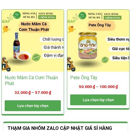
tùy
chọn
chọn
có
có
thể
thể
được
được
chọn
chọn
trên
trên
trang
trang
sản
sản
phẩm
phẩm
Nước Mắm Cá Cơm Thuận
Pate Ông Tây
Phát
50.000
₫
–
100.000
₫
32.000
₫
–
57.000
₫
Lựa chọn tùy chọn
Lựa chọn tùy chọn
Sản
phẩm
Sản
này
phẩm
có
này
THAM GIA NHÓM ZALO CẬP NHẬT GIÁ SỈ HÀNG
nhiều
có