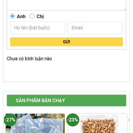
Anh
Chị
GỬI
Chưa có bình luận nào
SẢN PHẨM BÁN CHẠY
-27%
-23%
-