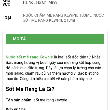
KHU
Hà Nội
,
Hồ Chí Minh
VỰC
NƯỚC CHẤM MÈ RANG KEWPIE 180ML, NƯỚC
LOẠI
SỐT MÈ RANG KEWPIE 210ml
MÔ TẢ
Nước sốt mè rang
Kewpie
là loại sốt độc đáo từ Nhật
Bản, mang hương vị béo ngậy của mè rang kết hợp cùng
độ sánh mịn đặc trưng. Đây là lựa chọn lý tưởng cho các
món salad, chấm rau củ, và thêm hương vị đặc biệt cho
món ăn. Cùng tìm hiểu chi tiết về sản phẩm này nhé.
Sốt Mè Rang Là Gì?
Tên sản phẩm:
sốt mè rang kewpie
Đơn vị:
Chai