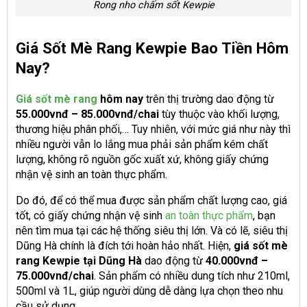
Rong nho chấm sốt Kewpie
Giá Sốt Mè Rang Kewpie Bao Tiền Hôm
Nay?
Giá sốt mè rang
hôm nay
trên thị trường dao động từ
55.000vnđ – 85.000vnđ/chai
tùy thuộc vào khối lượng,
thương hiệu phân phối,… Tuy nhiên, với mức giá như này thì
nhiều người vẫn lo lắng mua phải sản phẩm kém chất
lượng, không rõ nguồn gốc xuất xứ, không giấy chứng
nhận vệ sinh an toàn thực phẩm.
Do đó, để có thể mua được sản phẩm chất lượng cao, giá
tốt, có giấy chứng nhận vệ sinh
an toàn thực phẩm
, bạn
nên tìm mua tại các hệ thống siêu thị lớn. Và có lẽ, siêu thị
Dũng Hà chính là đích tới hoàn hảo nhất. Hiện,
giá sốt mè
rang Kewpie tại Dũng Hà
dao động từ
40.000vnđ –
75.000vnđ/chai
. Sản phẩm có nhiều dung tích như 210ml,
500ml và 1L, giúp người dùng dễ dàng lựa chọn theo nhu
cầu sử dụng.