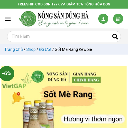
Chuyển
FREESHIP COD ĐƠN 199K VÀ GIẢM 10% TỔNG HÓA ĐƠN
đến
nội
dung
Trang Chủ
/
Shop
/
Đồ Ướt
/
Sốt Mè Rang Kewpie
-6%