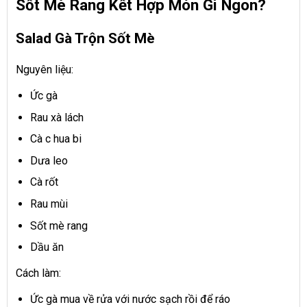
Sốt Mè Rang Kết Hợp Món Gì Ngon?
Salad Gà Trộn Sốt Mè
Nguyên liệu:
Ức gà
Rau xà lách
Cà c hua bi
Dưa leo
Cà rốt
Rau mùi
Sốt mè rang
Dầu ăn
Cách làm:
Ức gà mua về rửa với nước sạch rồi để ráo