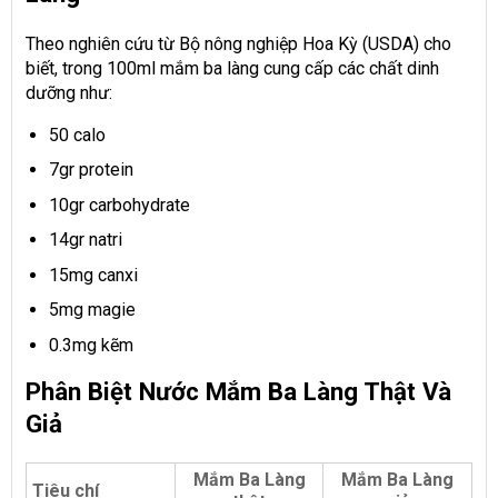
Theo nghiên cứu từ Bộ nông nghiệp Hoa Kỳ (USDA) cho
biết, trong 100ml mắm ba làng cung cấp các chất dinh
dưỡng như:
50 calo
7gr protein
10gr carbohydrate
14gr natri
15mg canxi
5mg magie
0.3mg kẽm
Phân Biệt Nước Mắm Ba Làng Thật Và
Giả
Mắm Ba Làng
Mắm Ba Làng
Tiêu chí