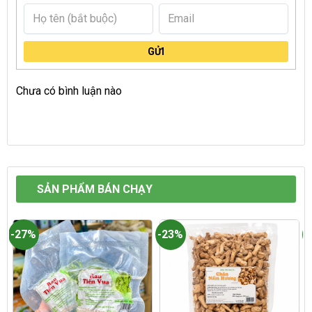
GỬI
Chưa có bình luận nào
SẢN PHẨM BÁN CHẠY
-27%
-23%
-