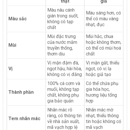
thật
giả
Màu nâu cánh
Màu sáng hơn, có
gián trong suốt,
Màu sắc
thể có màu vàng
không có tạp
nhạt, đục
chất
Mùi đặc trưng
Mùi hắc, chua
của nước mắm
hoặc không thơm,
Mùi
truyền thống,
có thể có mùi hoá
thơm dịu
chất
Vị mặn đậm đà,
Vị mặn gắt, thiếu
Vị
ngọt hậu, hài hòa,
ngọt, có vị lạ
không có vị đắng
hoặc giả tạo
100% cá cơm và
Có thể chứa phụ
muối, không tạp
gia hóa học,
Thành phần
chất, không phụ
hương liệu tổng
gia bảo quản
hợp
Nhãn mác rõ
Nhãn mác mờ
ràng, có thông tin
nhạt, thiếu thông
Tem nhãn mác
về nhà sản xuất,
tin hoặc không có
mã vạch hợp lệ
mã vạch