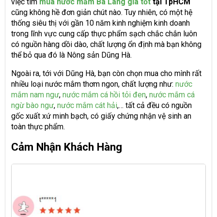
việc tìm
mua nước mắm Ba Làng giá tốt
tại TpHCM
cũng không hề đơn giản chút nào. Tuy nhiên, có một hệ
thống siêu thị với gần 10 năm kinh nghiệm kinh doanh
trong lĩnh vực cung cấp thực phẩm sạch chắc chắn luôn
có nguồn hàng dồi dào, chất lượng ổn định mà bạn không
thể bỏ qua đó là Nông sản Dũng Hà.
Ngoài ra, tới với Dũng Hà, bạn còn chọn mua cho mình rất
nhiều loại nước mắm thơm ngon, chất lượng như:
nước
mắm nam ngư
,
nước mắm cá hồi tỏi đen
,
nước mắm cá
ngừ bào ngư
,
nước mắm cát hải
,… tất cả đều có nguồn
gốc xuất xứ minh bạch, có giấy chứng nhận vệ sinh an
toàn thực phẩm.
Cảm Nhận Khách Hàng