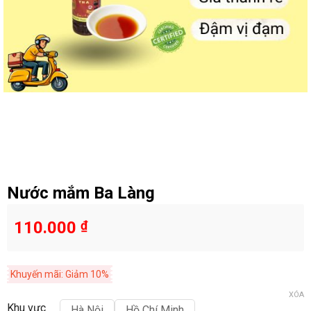
Nước mắm Ba Làng
110.000
₫
Khuyến mãi: Giảm 10%
XÓA
Khu vực
Hà Nội
Hồ Chí Minh