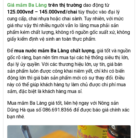
Giá mắm Ba Làng
trên thị trường
dao động từ
125.000vnđ – 145.000vnđ/chai
tùy thuộc vào đại lý
cung cấp, chai nhựa hoặc chai sành. Tuy nhiên, với mức
giá như vậy thì nhiều người vẫn lo lắng mua phải sản
phẩm kém chất lượng, không rõ nguồn gốc xuất xứ, không
giấy kiểm định vệ sinh an toàn thực phẩm.
Để
mua nước mắm Ba Làng chất lượng
, giá tốt và nguồn
gốc rõ ràng, bạn nên tìm mua tại các hệ thống siêu thị lớn,
đại lý ủy quyền. Với các thương hiệu lớn, uy tín, giá bán
sản phẩm luôn được công khai niêm yết, chỉ khi có biến
động lớn thì giá bán sản phẩm mới có sự thay đổi. Điều
này có thể giúp khách hàng tự làm chủ được chi phí mua
sắm, đặc biệt là khách hàng mua sỉ.
Mua mắm Ba Làng giá tốt, liên hệ ngay với Nông sản
Dũng Hà qua số 086.691.8366 để được báo giá chính xác
bạn nhé.