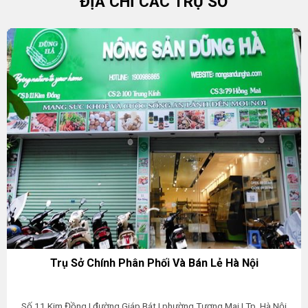
ĐỊA CHỈ CÁC TRỤ SỞ
Trụ Sở Chính Phân Phối Và Bán Lẻ Hà Nội
Số 11 Kim Đồng | đường Giáp Bát | phường Tương Mai | Tp. Hà Nội