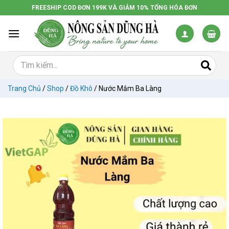
Chuyển
FREESHIP COD ĐƠN 199K VÀ GIẢM 10% TỔNG HÓA ĐƠN
đến
nội
dung
Trang Chủ
/
Shop
/
Đồ Khô
/
Nước Mắm Ba Làng