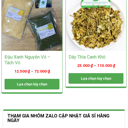
được
chọn
chọn
trên
trên
trang
trang
sản
sản
phẩm
phẩm
Đậu Xanh Nguyên Vỏ –
Dây Thìa Canh Khô
Tách Vỏ
25.000
₫
–
110.000
₫
12.500
₫
–
72.000
₫
Lựa chọn tùy chọn
Lựa chọn tùy chọn
Sản
phẩm
Sản
này
phẩm
có
này
nhiều
có
biến
nhiều
THAM GIA NHÓM ZALO CẬP NHẬT GIÁ SỈ HÀNG
thể.
biến
NGÀY
Các
thể.