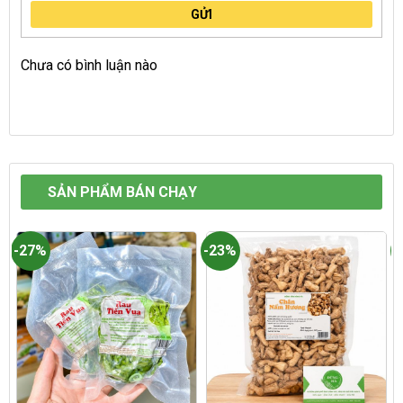
GỬI
Chưa có bình luận nào
SẢN PHẨM BÁN CHẠY
-27%
-23%
-