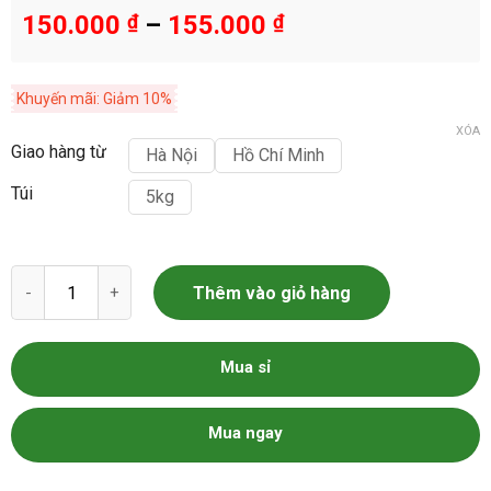
150.000
₫
–
155.000
₫
Khuyến mãi: Giảm 10%
XÓA
Giao hàng từ
Hà Nội
Hồ Chí Minh
Túi
5kg
Gạo Thơm RVT số lượng
Thêm vào giỏ hàng
Mua sỉ
Mua ngay