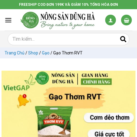
Chuyển
FREESHIP COD ĐƠN 199K VÀ GIẢM 10% TỔNG HÓA ĐƠN
đến
nội
dung
Trang Chủ
/
Shop
/
Gạo
/
Gạo Thơm RVT