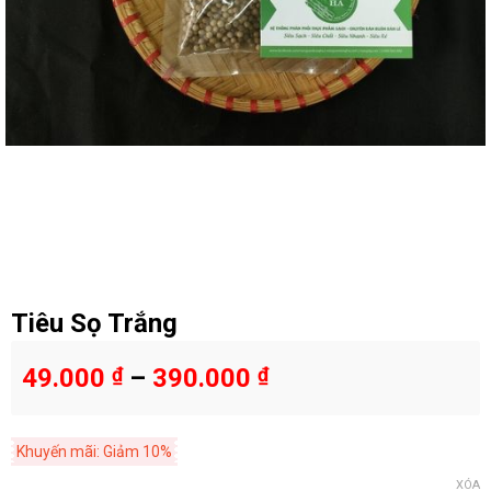
Tiêu Sọ Trắng
49.000
₫
–
390.000
₫
Khuyến mãi: Giảm 10%
XÓA