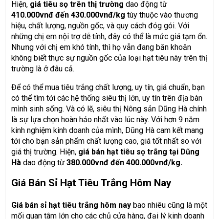
Hiện,
giá tiêu sọ trên thị trường
dao động từ
410.000vnđ đến 430.000vnđ/kg
tùy thuộc vào thương
hiệu, chất lượng, nguồn gốc, và quy cách đóg gói. Với
những chị em nội trợ dễ tính, đây có thể là mức giá tạm ổn.
Nhưng với chị em khó tính, thì họ vẫn đang băn khoăn
không biết thực sự nguồn gốc của loại hạt tiêu này trên thị
trường là ở đâu cả.
Để có thể mua tiêu trắng chất lượng, uy tín, giá chuẩn, bạn
có thể tìm tới các hệ thống siêu thị lớn, uy tín trên địa bàn
mình sinh sống. Và có lẽ, siêu thị Nông sản Dũng Hà chính
là sự lựa chọn hoàn hảo nhất vào lúc này. Với hơn 9 năm
kinh nghiệm kinh doanh của mình, Dũng Hà cam kết mang
tới cho bạn sản phẩm chất lượng cao, giá tốt nhất so với
giá thị trường. Hiện,
giá bán hạt tiêu sọ trắng tại Dũng
Hà
dao động từ
380.000vnđ đến 400.000vnđ/kg.
Giá Bán Sỉ Hạt Tiêu Trắng Hôm Nay
Giá bán sỉ hạt tiêu trắng hôm nay
bao nhiêu cũng là một
mối quan tâm lớn cho các chủ cửa hàng, đại lý kinh doanh