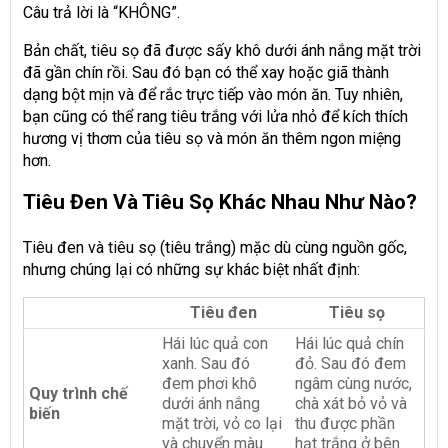
Câu trả lời là “KHÔNG”.
Bản chất, tiêu sọ đã được sấy khô dưới ánh nắng mặt trời
đã gần chín rồi. Sau đó bạn có thể xay hoặc giã thành
dạng bột mịn và để rắc trực tiếp vào món ăn. Tuy nhiên,
bạn cũng có thể rang tiêu trắng với lửa nhỏ để kích thích
hương vị thơm của tiêu sọ và món ăn thêm ngon miệng
hơn.
Tiêu Đen Và Tiêu Sọ Khác Nhau Như Nào?
Tiêu đen và tiêu sọ (tiêu trắng) mặc dù cùng nguồn gốc,
nhưng chúng lại có những sự khác biệt nhất định:
Tiêu đen
Tiêu sọ
Hái lúc quả con
Hái lúc quả chín
xanh. Sau đó
đỏ. Sau đó đem
đem phơi khô
ngâm cùng nước,
Quy trình chế
dưới ánh nắng
chà xát bỏ vỏ và
biến
mặt trời, vỏ co lại
thu được phần
và chuyển màu
hạt trắng ở bên