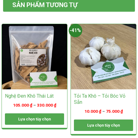
thể.
Các
SẢN PHẨM TƯƠNG TỰ
Các
tùy
tùy
chọn
chọn
có
có
thể
-41%
thể
được
được
chọn
chọn
trên
trên
trang
trang
sản
sản
phẩm
phẩm
Nghệ Đen Khô Thái Lát
Tỏi Ta Khô – Tỏi Bóc Vỏ
Sẵn
105.000
₫
–
330.000
₫
10.000
₫
–
75.000
₫
Lựa chọn tùy chọn
Lựa chọn tùy chọn
Sản
phẩm
Sản