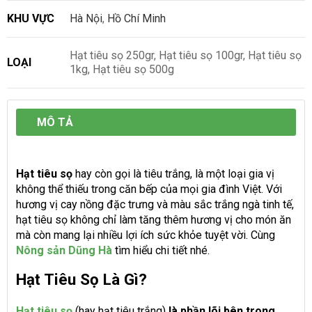
KHU VỰC
Hà Nội
,
Hồ Chí Minh
Hạt tiêu sọ 250gr, Hạt tiêu sọ 100gr, Hạt tiêu sọ
LOẠI
1kg, Hạt tiêu sọ 500g
MÔ TẢ
Hạt tiêu sọ
hay còn gọi là tiêu trắng, là một loại gia vị
không thể thiếu trong căn bếp của mọi gia đình Việt. Với
hương vị cay nồng đặc trưng và màu sắc trắng ngà tinh tế,
hạt tiêu sọ không chỉ làm tăng thêm hương vị cho món ăn
mà còn mang lại nhiều lợi ích sức khỏe tuyệt vời. Cùng
Nông sản Dũng Hà
tìm hiểu chi tiết nhé.
Hạt Tiêu Sọ Là Gì?
Hạt tiêu sọ
(hay hạt tiêu trắng)
là phần lõi bên trong