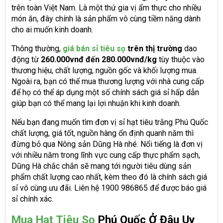
trên toàn Việt Nam. Là một thứ gia vị ẩm thực cho nhiều
món ăn, đây chính là sản phẩm vô cùng tiềm năng dành
cho ai muốn kinh doanh.
Thông thường,
giá bán sỉ tiêu sọ
trên thị trường
dao
động từ
260.000vnđ đến 280.000vnđ/kg
tùy thuộc vào
thương hiệu, chất lượng, nguồn gốc và khối lượng mua.
Ngoài ra, bạn có thể mua thương lượng với nhà cung cấp
để họ có thể áp dụng một số chính sách giá sỉ hấp dẫn
giúp bạn có thể mang lại lợi nhuận khi kinh doanh.
Nếu bạn đang muốn tìm đơn vị sỉ hạt tiêu trắng Phú Quốc
chất lượng, giá tốt, nguồn hàng ổn định quanh năm thì
đừng bỏ qua Nông sản Dũng Hà nhé. Nổi tiếng là đơn vị
với nhiều năm trong lĩnh vực cung cấp thực phẩm sạch,
Dũng Hà chắc chắn sẽ mang tới người tiêu dùng sản
phẩm chất lượng cao nhất, kèm theo đó là chính sách giá
sỉ vô cùng ưu đãi. Liên hệ 1900 986865 để được báo giá
sỉ chính xác.
Mua Hạt Tiêu Sọ
Phú Quốc Ở Đâu Uy