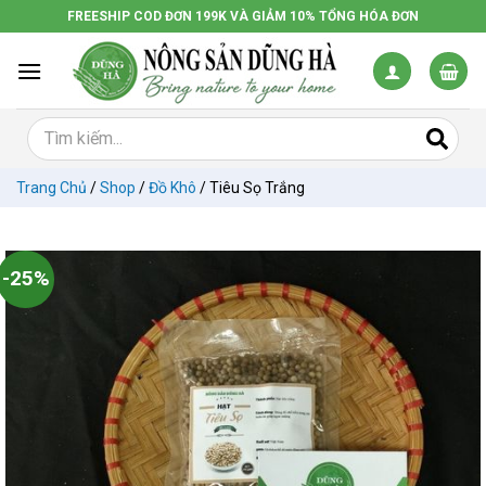
Chuyển
FREESHIP COD ĐƠN 199K VÀ GIẢM 10% TỔNG HÓA ĐƠN
đến
nội
dung
Trang Chủ
/
Shop
/
Đồ Khô
/
Tiêu Sọ Trắng
-25%