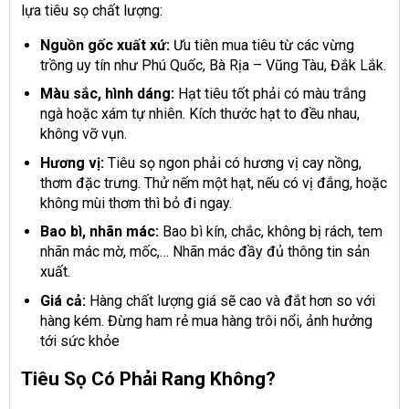
lựa tiêu sọ chất lượng:
Nguồn gốc xuất xứ:
Ưu tiên mua tiêu từ các vừng
trồng uy tín như Phú Quốc, Bà Rịa – Vũng Tàu, Đắk Lắk.
Màu sắc, hình dáng:
Hạt tiêu tốt phải có màu trắng
ngà hoặc xám tự nhiên. Kích thước hạt to đều nhau,
không vỡ vụn.
Hương vị:
Tiêu sọ ngon phải có hương vị cay nồng,
thơm đặc trưng. Thử nếm một hạt, nếu có vị đắng, hoặc
không mùi thơm thì bỏ đi ngay.
Bao bì, nhãn mác:
Bao bì kín, chắc, không bị rách, tem
nhãn mác mờ, mốc,… Nhãn mác đầy đủ thông tin sản
xuất.
Giá cả:
Hàng chất lượng giá sẽ cao và đắt hơn so với
hàng kém. Đừng ham rẻ mua hàng trôi nổi, ảnh hưởng
tới sức khỏe
Tiêu Sọ Có Phải Rang Không?