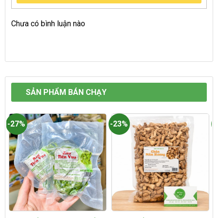
Chưa có bình luận nào
SẢN PHẨM BÁN CHẠY
-27%
-23%
-