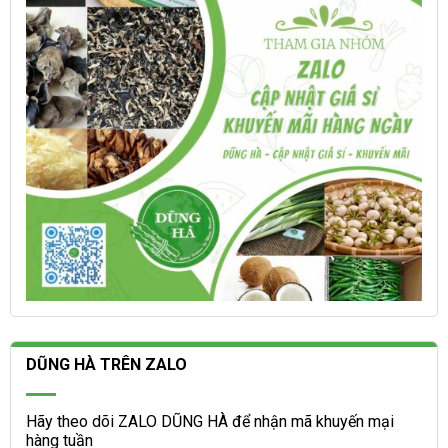
chọn
chọn
trên
trên
trang
trang
sản
sản
phẩm
phẩm
DŨNG HÀ TRÊN ZALO
Hãy theo dõi ZALO DŨNG HÀ để nhận mã khuyến mại
hàng tuần