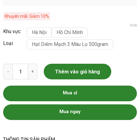
Khuyến mãi: Giảm 10%
XÓA
Khu vực
Hà Nội
Hồ Chí Minh
Loại
Hạt Diêm Mạch 3 Màu Lọ 500gram
Hạt Diêm Mạch 3 Màu số lượng
Thêm vào giỏ hàng
Mua sỉ
Mua ngay
THÔNG TIN SẢN PHẨM