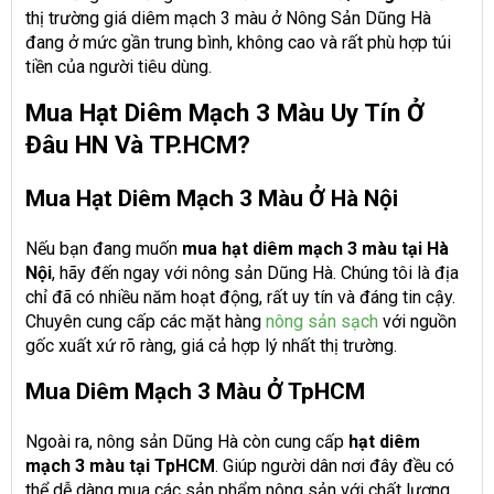
thị trường giá diêm mạch 3 màu ở Nông Sản Dũng Hà
đang ở mức gần trung bình, không cao và rất phù hợp túi
tiền của người tiêu dùng.
Mua Hạt Diêm Mạch 3 Màu Uy Tín Ở
Đâu HN Và TP.HCM?
Mua Hạt Diêm Mạch 3 Màu Ở Hà Nội
Nếu bạn đang muốn
mua hạt diêm mạch 3 màu tại Hà
Nội
, hãy đến ngay với nông sản Dũng Hà. Chúng tôi là địa
chỉ đã có nhiều năm hoạt động, rất uy tín và đáng tin cậy.
Chuyên cung cấp các mặt hàng
nông sản sạch
với nguồn
gốc xuất xứ rõ ràng, giá cả hợp lý nhất thị trường.
Mua Diêm Mạch 3 Màu Ở TpHCM
Ngoài ra, nông sản Dũng Hà còn cung cấp
hạt diêm
mạch 3 màu tại TpHCM
. Giúp người dân nơi đây đều có
thể dễ dàng mua các sản phẩm nông sản với chất lượng