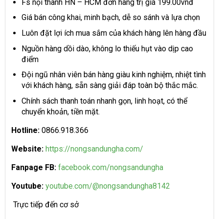
Fs nội thành HN – HCM đơn hàng trị giá 199.00vnđ
Giá bán công khai, minh bạch, dễ so sánh và lựa chọn
Luôn đặt lợi ích mua sắm của khách hàng lên hàng đầu
Nguồn hàng dồi dào, không lo thiếu hụt vào dịp cao
điểm
Đội ngũ nhân viên bán hàng giàu kinh nghiệm, nhiệt tình
với khách hàng, sẵn sàng giải đáp toàn bộ thắc mắc.
Chính sách thanh toán nhanh gọn, linh hoạt, có thể
chuyển khoản, tiền mặt.
Hotline:
0866.918.366
Website:
https://nongsandungha.com/
Fanpage FB:
facebook.com/nongsandungha
Youtube:
youtube.com/@nongsandungha8142
Trực tiếp đến cơ sở