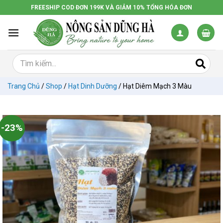
Chuyển
FREESHIP COD ĐƠN 199K VÀ GIẢM 10% TỔNG HÓA ĐƠN
đến
nội
dung
Trang Chủ
/
Shop
/
Hạt Dinh Dưỡng
/
Hạt Diêm Mạch 3 Màu
-23%