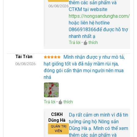
thêm các sản phẩm và
06/08/2026
CTKM tại website
https://nongsandungha.com/
hoặc liên hệ hotline
0866918366để được hỗ trợ
nhanh nhất ạ
Trả lời
•
thích
Tài Trần
Mình nhận được y như mô tả,
Được xếp
hạt giống tốt và đã nảy mầm rùi nja,
06/08/2026
hạng
5
5
sao
đóng gói cẩn thận mọi người nên mua
nhá
Trả lời
•
thích
CSKH
Dạ rất cảm ơn mình vì đã tin
Dũng Hà
tưởng ủng hộ Nông sản
QUẢN TRỊ
Dũng Hà ạ. Mình có thể xem
VIÊN
thêm các sản phẩm và