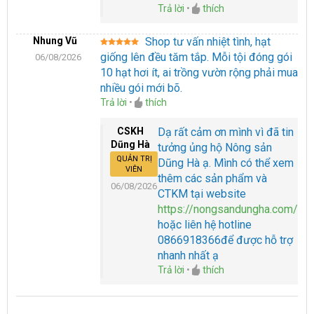
Trả lời
•
thích
Nhung Vũ
Shop tư vấn nhiệt tình, hạt
Được xếp
giống lên đều tăm tắp. Mỗi tội đóng gói
06/08/2026
hạng
5
5
sao
10 hạt hơi ít, ai trồng vườn rộng phải mua
nhiều gói mới bõ.
Trả lời
•
thích
CSKH
Dạ rất cảm ơn mình vì đã tin
Dũng Hà
tưởng ủng hộ Nông sản
QUẢN TRỊ
Dũng Hà ạ. Mình có thể xem
VIÊN
thêm các sản phẩm và
06/08/2026
CTKM tại website
https://nongsandungha.com/
hoặc liên hệ hotline
0866918366để được hỗ trợ
nhanh nhất ạ
Trả lời
•
thích