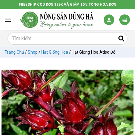
Chuyển
FREESHIP COD ĐƠN 199K VÀ GIẢM 10% TỔNG HÓA ĐƠN
đến
nội
dung
Trang Chủ
/
Shop
/
Hạt Giống Hoa
/
Hạt Giống Hoa Atiso Đỏ