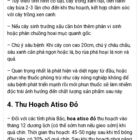
– Tùy theo tình hình cỏ dại, cây trồng xâm hại, tiến hành
cày bừa 2-3 lần cho đến khi thu hoạch, kết hợp chăm sóc
với cây trồng xen canh.
– Nếu cây sinh trưởng xấu cần bón thêm phân vi sinh
hoặc phân chuồng hoai mục quanh gốc.
– Chú ý sâu bệnh: Khi cây con cao 20cm, chú ý châu chấu,
sâu xanh cắn phá ngọn hoặc lá, bọ rùa phá hoại lá non và
quả.
– Quan trọng nhất là phát hiện và diệt ngay từ đầu, hoặc
phun nhẹ thuốc phòng trừ như cây nông nghiệp không để
sâu bệnh phát triển mạnh rồi mới phun thuốc sẽ làm nhiễm
độc trái ảnh hưởng đến chất lượng sản phẩm sau này.
4. Thu Hoạch Atiso Đỏ
– Đối với các tỉnh phía Bắc,
hoa atiso đỏ
thu hoạch vào
tháng 12 dương lịch (có thể sớm hơn nếu gieo sớm) khi
quả chín. Thời gian thu hoạch: 45-50 ngày sau khi trổ bông
đầu tiên, có 30% số quả chín. Sau khi thu hoạch phơi nắng