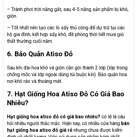
– Tránh phơi trời nắng gắt, sau 4-5 nắng sản phẩm bị khô,
giòn.
– Tốt nhất nên tạo các lò sấy thủ công để dự trữ tại các
hộ gia đình, kết hợp sấy khô, đề phòng thời tiết mưa gió
thất thường cuối năm.
6. Bảo Quản Atiso Đỏ
Sau khi đài hoa khô và giòn cần gói thành 2 lớp (lớp trong
chống mốc và lớp ngoài dùng túi buộc kín). Bảo quản hoa
nơi khô ráo và thoáng mát.
7. Hạt Giống Hoa Atiso Đỏ Có Giá Bao
Nhiêu?
Hạt giống hoa atiso đỏ có giá bao nhiêu?
có lẽ là câu
hỏi nhiều người thắc mắc. Hiện nay, có nhiều cửa hàng
bán
hạt giống hoa atiso đỏ giá rẻ
nhưng chưa được kiểm
định về chất lượng. Việc sử dụng sản phẩm kém chất