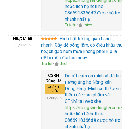
https://nongsandungha.com/
hoặc liên hệ hotline
0866918366để được hỗ trợ
nhanh nhất ạ
Trả lời
•
thích
Nhật Minh
Hạt chất lượng, giao hàng
Được xếp
nhanh. Cây dễ sống lắm, có điều khâu thu
06/08/2026
hạng
5
5
sao
hoạch gặp hôm mưa không phơi kịp là
dễ bị mốc đài hoa ngay.
Trả lời
•
thích
CSKH
Dạ rất cảm ơn mình vì đã tin
Dũng Hà
tưởng ủng hộ Nông sản
QUẢN TRỊ
Dũng Hà ạ. Mình có thể xem
VIÊN
thêm các sản phẩm và
06/08/2026
CTKM tại website
https://nongsandungha.com/
hoặc liên hệ hotline
0866918366để được hỗ trợ
nhanh nhất ạ