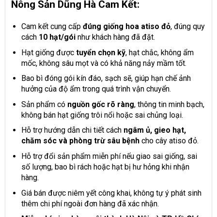
Nông Sản Dũng Hà Cam Kết:
Cam kết cung cấp
đúng giống hoa atiso đỏ
, đúng quy
cách
10 hạt/gói
như khách hàng đã đặt.
Hạt giống được
tuyển chọn kỹ
, hạt chắc, không ẩm
mốc, không sâu mọt và có khả năng nảy mầm tốt.
Bao bì đóng gói kín đáo, sạch sẽ, giúp hạn chế ảnh
hưởng của độ ẩm trong quá trình vận chuyển.
Sản phẩm có
nguồn gốc rõ ràng
, thông tin minh bạch,
không bán hạt giống trôi nổi hoặc sai chủng loại.
Hỗ trợ hướng dẫn chi tiết cách
ngâm ủ, gieo hạt,
chăm sóc và phòng trừ sâu bệnh
cho cây atiso đỏ.
Hỗ trợ đổi sản phẩm miễn phí nếu giao sai giống, sai
số lượng, bao bì rách hoặc hạt bị hư hỏng khi nhận
hàng.
Giá bán được niêm yết công khai, không tự ý phát sinh
thêm chi phí ngoài đơn hàng đã xác nhận.