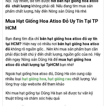
Nội. Tuy nhiên, để tìm được
nơi bán hạt giống hoa atiso
đỏ chất lượng
không phải dễ. Nếu đang tìm mua sản
phẩm chất lượng, hãy đến Nông sản Dũng Hà nhé.
Mua
Hạt Giống Hoa Atiso Đỏ
Uy Tín Tại TP
HCM
Bạn đang tìm địa chỉ
bán hạt giống hoa atiso đỏ uy tín
tại HCM?
Hiện nay có nhiều nơi
bán hạt giống hoa atiso
đỏ
không rõ nguồn gốc… Nên khi mua sản phẩm bạn cần
phải đặc biệt chú ý đến chất lượng, nguồn gốc của nó. Hãy
đến ngay Nông sản Dũng Hà để
mua hạt giống hoa
atiso đỏ chất lượng tại TpHCM
bạn nhé!
Ngoài hạt giống hoa atiso đỏ, Dũng Hà còn cung cấp
nhiều loại
hạt giống hoa
,
hạt giống rau
chất lượng. Vui
lòng truy cập website để tham khảo
Khi mua hạt giống tại Dũng Hà bạn sẽ được tư vấn kỹ
thuật trồng và chăm sóc hiệu quả