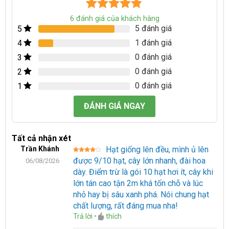
4.83
6
trên 5
6
đánh giá của khách hàng
5 đánh giá
5
dựa trên
đánh giá
1 đánh giá
4
0 đánh giá
3
0 đánh giá
2
0 đánh giá
1
ĐÁNH GIÁ NGAY
Tất cả nhận xét
Trần Khánh
Hạt giống lên đều, mình ủ lên
Được
được 9/10 hạt, cây lớn nhanh, đài hoa
06/08/2026
xếp
hạng
4
dày. Điểm trừ là gói 10 hạt hơi ít, cây khi
5 sao
lớn tán cao tận 2m khá tốn chỗ và lúc
nhỏ hay bị sâu xanh phá. Nói chung hạt
chất lượng, rất đáng mua nha!
Trả lời
•
thích