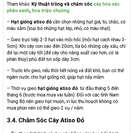
Tham khảo:
Kỹ thuật trồng và chăm sóc
cây hoa xác
pháo xanh
,
hoa triệu chuông
–
Hạt giống atiso đỏ
cần chọn những hạt già, to, chắc, có
màu sẫm (loại bỏ những hạt lép, nhỏ, có màu nhạt).
– Gieo trực tiếp 2-3 hạt vào mỗi hốc (mỗi hạt cách nhau 3-
5cm). Khi cây con cao đến 20cm, tỉa bỏ những cây xấu, chỉ
để lại một cây tốt (để cây cho năng suất cao hơn, có lá
phân thùy) phủ đất tơi xốp dày 3cm.
– Trước khi gieo, nếu thời tiết nóng và đất khô, bạn có thể
ngâm nước cho hạt giống nở, giúp hạt nảy mầm.
– Thời vụ gieo
hạt giống atiso đỏ
: từ đầu tháng 5 đến
tháng 6 (trước mùa mưa vài tuần). Đối với các tỉnh Nam
Trung Bộ nên gieo hạt muộn, vì lúc thu hoạch không có
mưa phùn nên có thể gieo 2 vụ / năm.
3.4. Chăm Sóc Cây Atiso Đỏ