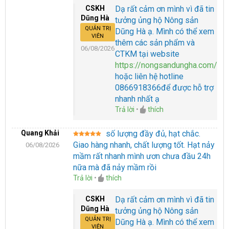
CSKH
Dạ rất cảm ơn mình vì đã tin
Dũng Hà
tưởng ủng hộ Nông sản
QUẢN TRỊ
Dũng Hà ạ. Mình có thể xem
VIÊN
thêm các sản phẩm và
06/08/2026
CTKM tại website
https://nongsandungha.com/
hoặc liên hệ hotline
0866918366để được hỗ trợ
nhanh nhất ạ
Trả lời
•
thích
Quang Khải
số lượng đầy đủ, hạt chắc.
Được xếp
Giao hàng nhanh, chất lượng tốt. Hạt nảy
06/08/2026
hạng
5
5
sao
mầm rất nhanh mình ươn chưa đầu 24h
nữa mà đã nảy mầm rồi
Trả lời
•
thích
CSKH
Dạ rất cảm ơn mình vì đã tin
Dũng Hà
tưởng ủng hộ Nông sản
QUẢN TRỊ
Dũng Hà ạ. Mình có thể xem
VIÊN