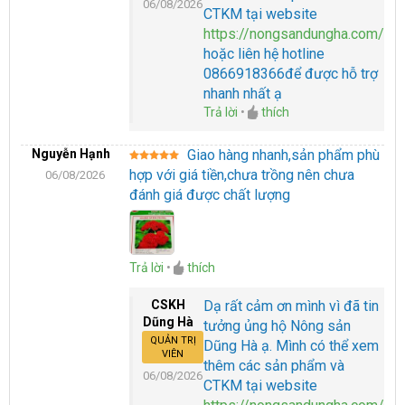
06/08/2026
CTKM tại website
https://nongsandungha.com/
hoặc liên hệ hotline
0866918366để được hỗ trợ
nhanh nhất ạ
Trả lời
•
thích
Nguyễn Hạnh
Giao hàng nhanh,sản phẩm phù
Được xếp
hợp với giá tiền,chưa trồng nên chưa
06/08/2026
hạng
5
5
sao
đánh giá được chất lượng
Trả lời
•
thích
CSKH
Dạ rất cảm ơn mình vì đã tin
Dũng Hà
tưởng ủng hộ Nông sản
QUẢN TRỊ
Dũng Hà ạ. Mình có thể xem
VIÊN
thêm các sản phẩm và
06/08/2026
CTKM tại website