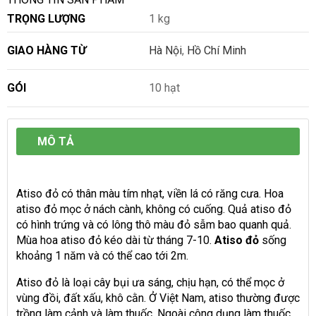
TRỌNG LƯỢNG
1 kg
GIAO HÀNG TỪ
Hà Nội
,
Hồ Chí Minh
GÓI
10 hạt
MÔ TẢ
Atiso đỏ có thân màu tím nhạt, viền lá có răng cưa. Hoa
atiso đỏ mọc ở nách cành, không có cuống. Quả atiso đỏ
có hình trứng và có lông thô màu đỏ sẫm bao quanh quả.
Mùa hoa atiso đỏ kéo dài từ tháng 7-10.
Atiso đỏ
sống
khoảng 1 năm và có thể cao tới 2m.
Atiso đỏ là loại cây bụi ưa sáng, chịu hạn, có thể mọc ở
vùng đồi, đất xấu, khô cằn. Ở Việt Nam, atiso thường được
trồng làm cảnh và làm thuốc. Ngoài công dụng làm thuốc,