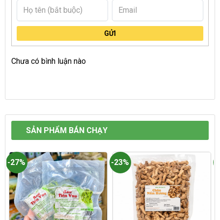
GỬI
Chưa có bình luận nào
SẢN PHẨM BÁN CHẠY
-27%
-23%
-