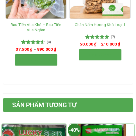
Rau Tiến Vua Khô – Rau Tiến
Chân Nấm Hương Khô Loại 1
Vua Ngâm
(7)
(4)
50.000
Được xếp
₫
–
210.000
₫
hạng
5.00
37.500
Được xếp
₫
–
890.000
₫
5 sao
hạng
4.50
Lựa chọn tùy chọn
5 sao
Lựa chọn tùy chọn
Sản
Sản
phẩm
phẩm
này
này
có
có
nhiều
nhiều
biến
biến
thể.
thể.
Các
SẢN PHẨM TƯƠNG TỰ
Các
tùy
tùy
chọn
chọn
có
có
thể
-40%
thể
được