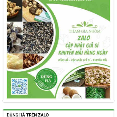
Các
Các
tùy
tùy
chọn
chọn
có
có
thể
thể
được
được
chọn
chọn
trên
trên
trang
trang
sản
sản
phẩm
phẩm
DŨNG HÀ TRÊN ZALO