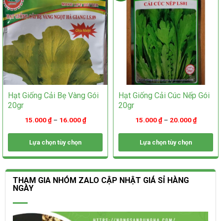
được
chọn
chọn
trên
trên
trang
trang
sản
sản
phẩm
phẩm
Hạt Giống Cải Bẹ Vàng Gói
Hạt Giống Cải Cúc Nếp Gói
20gr
20gr
15.000
₫
–
16.000
₫
15.000
₫
–
20.000
₫
Lựa chọn tùy chọn
Lựa chọn tùy chọn
Sản
Sản
phẩm
phẩm
này
này
THAM GIA NHÓM ZALO CẬP NHẬT GIÁ SỈ HÀNG
có
có
NGÀY
nhiều
nhiều
biến
biến
thể.
thể.