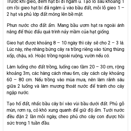
Trước khi gieo, đem hạt bí đi ngâm ủ. Tạo lỗ sâu khoảng 1
cm rồi gieo hạt bí đã ngâm ủ vào bầu đất, mỗi lỗ gieo 1 –
2 hạt và phủ lớp đất mỏng lên bề mặt.
Phun nước cho đất ẩm. Mang bầu ươm hạt ra ngoài ánh
nắng để thúc đẩu quá trình nảy mầm của hạt giống.
Gieo hạt được khoảng 8 – 10 ngày thì cây sẽ cho 2 – 3 lá.
Lúc này, nhẹ nhàng bứng cây ra trồng riêng vào từng thùng
xốp, chậu, xô. Hoặc trồng ngoài ruộng, vườn nếu có.
Làm luống cho đất trồng, luống cao tầm 20 – 30 cm, rộng
khoảng 3m, các hàng cách nhau 6m, cây cách cây khoảng
60 – 80 cm. Nếu trồng vào mùa mưa, nên làm rãnh sâu
giữa 2 luống và làm mương thoát nước để tránh cho cây
ngập nước.
Tạo hố đất, nhấc bầu cây bí vào vùi bầu dưới đất. Phủ gỗ
mùn, rơm rạ, cỏ khô xung quanh để giữ độ ẩm. Tưới nước
đều đặn 2 lần mỗi ngày, cheo phủ cho cây con được hồi
sức trong 1 tuần đầu.