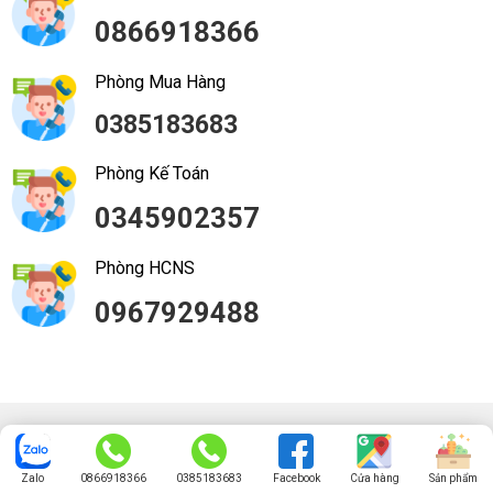
0866918366
Phòng Mua Hàng
0385183683
Phòng Kế Toán
0345902357
Phòng HCNS
0967929488
ĐỊA CHỈ CÁC TRỤ SỞ
Zalo
0866918366
0385183683
Facebook
Cửa hàng
Sản phẩm