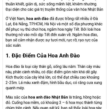
thuần khiết, giản dị, sức sống mãnh liệt, khiêm nhường.
Đại diện cho các giá trị truyền thống của văn hóa Nhật Bản
Ở Việt Nam,
hoa anh đào
đã được trồng rất nhiều ở Đà
Lạt, Đà Nẵng, TP.HCM, Hà Nội và một số địa phương khác
để phục vụ thú chơi hoa, ngắm hoa ngày Tết. Bởi loài hoa
thường nở vào mỗi dịp Tết đến xuân về. Ngắm hoa đào,
bạn sẽ cảm nhận được sự tươi mới, rực rỡ, rạo rực của
sắc xuân.
1. Đặc Điểm Của Hoa Anh Đào
Hoa đào là loại cây thân gỗ, sống lâu năm. Thân cây màu
nâu, phân cành nhiều, có đặc điểm giòn nên khá dễ gãy.
Kích thước của cây khá lớn, có thể đạt chiều cao khoảng
2-25m. Lá màu xanh đậm, hình bầu dục, có răng cưa xung
quanh mép.
Màu sắc của
hoa anh đào Nhật Bản
là trắng, hồng hoặc
đỏ. Cuống hoa mềm, có khoảng 3 – 6 hoa mọc thành từng
chùm trên cành. Nếu quan sát kỹ, bạn sẽ thấy loài hoa này