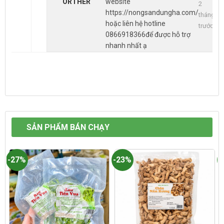
ORTHER
website
2
https://nongsandungha.com/
tháng
hoặc liên hệ hotline
trước
0866918366để được hỗ trợ
nhanh nhất ạ
SẢN PHẨM BÁN CHẠY
-27%
-23%
-