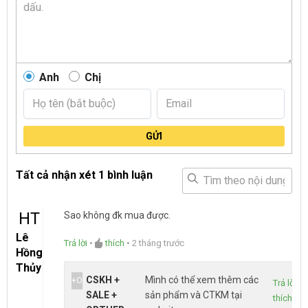
Anh
Chị
GỬI
Tất cả nhận xét
1 bình luận
HT
Sao không đk mua được.
Lê
Trả lời
•
thích
•
2 tháng trước
Hồng
Thủy
CSKH +
Mình có thể xem thêm các
+O
Trả lời
•
SALE +
sản phẩm và CTKM tại
thích
•