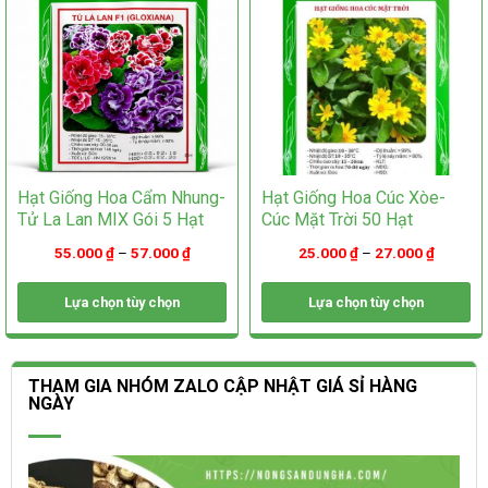
chọn
trên
trên
trang
trang
sản
sản
phẩm
phẩm
Hạt Giống Hoa Cẩm Nhung-
Hạt Giống Hoa Cúc Xòe-
Tử La Lan MIX Gói 5 Hạt
Cúc Mặt Trời 50 Hạt
55.000
₫
–
57.000
₫
25.000
₫
–
27.000
₫
Lựa chọn tùy chọn
Lựa chọn tùy chọn
Sản
Sản
phẩm
phẩm
này
này
THAM GIA NHÓM ZALO CẬP NHẬT GIÁ SỈ HÀNG
có
có
NGÀY
nhiều
nhiều
biến
biến
thể.
thể.
Các
Các