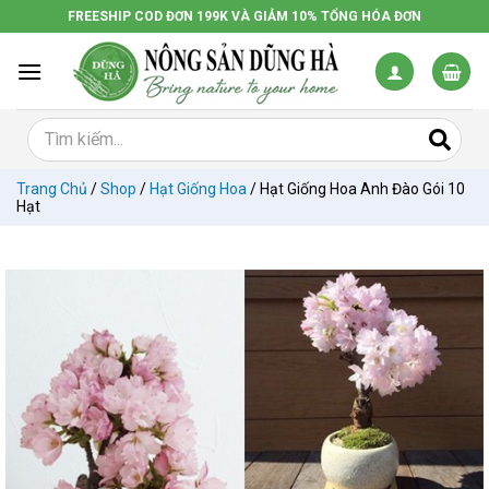
Chuyển
FREESHIP COD ĐƠN 199K VÀ GIẢM 10% TỔNG HÓA ĐƠN
đến
nội
dung
Trang Chủ
/
Shop
/
Hạt Giống Hoa
/
Hạt Giống Hoa Anh Đào Gói 10
Hạt