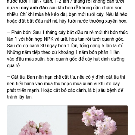
nước tưới 1 lần / tuần, 1-2 lần / tháng rồi không cần tưới
nữa vì
cây anh đào
sau khi bén rễ không cần chăm sóc
nhiều. Chỉ khi mùa hè kéo dài, bạn mới tưới cây. Nếu lá héo
hoặc đất bắt đầu nứt nẻ, hãy tưới nước thường xuyên hơn.
– Phân bón: Sau 1 tháng cây bắt đầu ra rễ mới thì bón thúc
lần 1 với hỗn hợp NPK và urê, hòa tan rồi tưới quanh gốc.
Sau đó cứ cách 30 ngày bón 1 lần, tổng cộng 5 lần là đủ.
Những năm tiếp theo cứ khoảng 1 năm bón phân 1 lần
vào đầu mùa xuân, bón quanh gốc để cây hút dinh dưỡng
qua rễ.
– Cắt tỉa: Bạn nên hạn chế cắt tỉa, nếu có ý định cắt tỉa thì
nên tiến hành vào mùa thu hoặc mùa xuân vì khi đó cây
phát triển mạnh. Hoặc cắt bỏ các cành, lá bị sâu bệnh để
tránh lây lan.