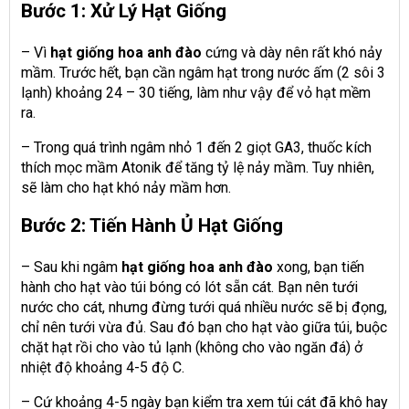
Bước 1: Xử Lý Hạt Giống
– Vì
hạt giống hoa anh đào
cứng và dày nên rất khó nảy
mầm. Trước hết, bạn cần ngâm hạt trong nước ấm (2 sôi 3
lạnh) khoảng 24 – 30 tiếng, làm như vậy để vỏ hạt mềm
ra.
– Trong quá trình ngâm nhỏ 1 đến 2 giọt GA3, thuốc kích
thích mọc mầm Atonik để tăng tỷ lệ nảy mầm. Tuy nhiên,
sẽ làm cho hạt khó nảy mầm hơn.
Bước 2: Tiến Hành Ủ Hạt Giống
– Sau khi ngâm
hạt giống hoa anh đào
xong, bạn tiến
hành cho hạt vào túi bóng có lót sẵn cát. Bạn nên tưới
nước cho cát, nhưng đừng tưới quá nhiều nước sẽ bị đọng,
chỉ nên tưới vừa đủ. Sau đó bạn cho hạt vào giữa túi, buộc
chặt hạt rồi cho vào tủ lạnh (không cho vào ngăn đá) ở
nhiệt độ khoảng 4-5 độ C.
– Cứ khoảng 4-5 ngày bạn kiểm tra xem túi cát đã khô hay