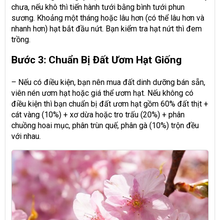
chưa, nếu khô thì tiến hành tưới bằng bình tưới phun
sương. Khoảng một tháng hoặc lâu hơn (có thể lâu hơn và
nhanh hơn) hạt bắt đầu nứt. Bạn kiểm tra hạt nứt thì đem
trồng.
Bước 3: Chuẩn Bị Đất Ươm Hạt Giống
– Nếu có điều kiện, bạn nên mua đất dinh dưỡng bán sẵn,
viên nén ươm hạt hoặc giá thể ươm hạt. Nếu không có
điều kiện thì bạn chuẩn bị đất ươm hạt gồm 60% đất thịt +
cát vàng (10%) + xơ dừa hoặc tro trấu (20%) + phân
chuồng hoai mục, phân trùn quế, phân gà (10%) trộn đều
với nhau.