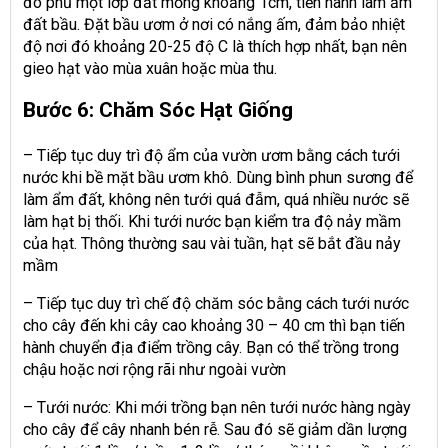
đó phủ một lớp đất mỏng khoảng 1cm, tiến hành làm ẩm
đất bầu. Đặt bầu ươm ở nơi có nắng ấm, đảm bảo nhiệt
độ nơi đó khoảng 20-25 độ C là thích hợp nhất, bạn nên
gieo hạt vào mùa xuân hoặc mùa thu.
Bước 6: Chăm Sóc Hạt Giống
– Tiếp tục duy trì độ ẩm của vườn ươm bằng cách tưới
nước khi bề mặt bầu ươm khô. Dùng bình phun sương để
làm ẩm đất, không nên tưới quá đẫm, quá nhiều nước sẽ
làm hạt bị thối. Khi tưới nước bạn kiểm tra độ nảy mầm
của hạt. Thông thường sau vài tuần, hạt sẽ bắt đầu nảy
mầm
– Tiếp tục duy trì chế độ chăm sóc bằng cách tưới nước
cho cây đến khi cây cao khoảng 30 – 40 cm thì bạn tiến
hành chuyển địa điểm trồng cây. Bạn có thể trồng trong
chậu hoặc nơi rộng rãi như ngoài vườn
– Tưới nước: Khi mới trồng bạn nên tưới nước hàng ngày
cho cây để cây nhanh bén rễ. Sau đó sẽ giảm dần lượng