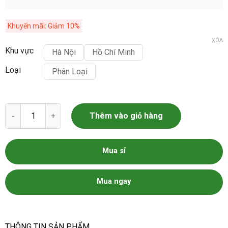
Khuyến mãi: Giảm 10%
XÓA
Khu vực
Hà Nội
Hồ Chí Minh
Loại
Phân Loại
Hạt giống hoa anh đào gói 10 hạt số lượng
Thêm vào giỏ hàng
Mua sỉ
Mua ngay
THÔNG TIN SẢN PHẨM