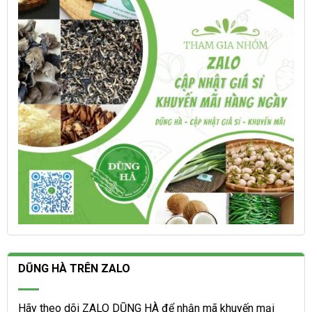
thể
có
được
thể
chọn
được
trên
chọn
trang
trên
sản
trang
phẩm
sản
phẩm
DŨNG HÀ TRÊN ZALO
Hãy theo dõi ZALO DŨNG HÀ để nhận mã khuyến mại