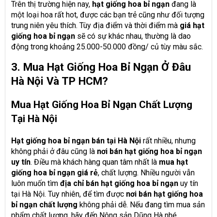
Trên thị trường hiện nay,
hạt giống hoa bỉ ngạn
đang là
một loại hoa rất hot, được các bạn trẻ cũng như đối tượng
trung niên yêu thích. Tùy địa điểm và thời điểm mà
giá hạt
giống hoa bỉ ngạn
sẽ có sự khác nhau, thường là dao
động trong khoảng 25.000-50.000 đồng/ củ tùy màu sắc.
3. Mua Hạt Giống Hoa Bỉ Ngạn Ở Đâu
Hà Nội Và TP HCM?
Mua Hạt Giống Hoa Bỉ Ngạn Chất Lượng
Tại Hà Nội
Hạt giống hoa bỉ ngạn bán tại Hà Nội
rất nhiều, nhưng
không phải ở đâu cũng là
nơi bán hạt giống hoa bỉ ngạn
uy tín
. Điều mà khách hàng quan tâm nhất là
mua hạt
giống hoa bỉ ngạn giá rẻ
, chất lượng. Nhiều người vẫn
luôn muốn tìm
địa chỉ bán hạt giống hoa bỉ ngạn
uy tín
tại Hà Nội. Tuy nhiên, để tìm được
nơi bán hạt giống hoa
bỉ ngạn chất lượng
không phải dễ. Nếu đang tìm mua sản
phẩm chất lượng, hãy đến Nông sản Dũng Hà nhé.