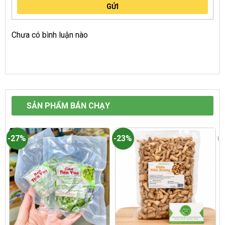
GỬI
Chưa có bình luận nào
SẢN PHẨM BÁN CHẠY
-27%
-23%
-