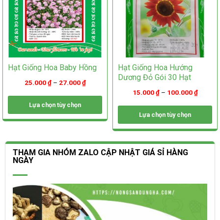
trang
sản
sản
phẩm
phẩm
Hạt Giống Hoa Baby Hồng
Hạt Giống Hoa Hướng
Dương Đỏ Gói 30 Hạt
25.000
₫
–
27.000
₫
15.000
₫
–
100.000
₫
Lựa chọn tùy chọn
Lựa chọn tùy chọn
Sản
phẩm
Sản
này
phẩm
có
này
THAM GIA NHÓM ZALO CẬP NHẬT GIÁ SỈ HÀNG
nhiều
có
NGÀY
biến
nhiều
thể.
biến
Các
thể.
tùy
Các
chọn
tùy
có
chọn