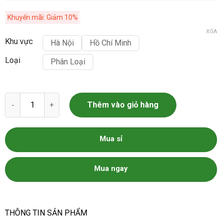
Khuyến mãi: Giảm 10%
XÓA
Khu vực
Hà Nội
Hồ Chí Minh
Loại
Phân Loại
Hạt giống hoa bỉ ngạn số lượng
Thêm vào giỏ hàng
Mua sỉ
Mua ngay
THÔNG TIN SẢN PHẨM