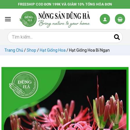
Chuyển
FREESHIP COD ĐƠN 199K VÀ GIẢM 10% TỔNG HÓA ĐƠN
đến
nội
dung
Trang Chủ
/
Shop
/
Hạt Giống Hoa
/
Hạt Giống Hoa Bỉ Ngạn