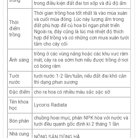
trồng
trong điều kiện đất đai tơi xốp và đủ độ ẩm
Thời gian trồng hoa tốt nhất là vào mùa xuân
và cuối mùa đông. Lúc này lượng ẩm trong
Thời
đất phù hợp để củ hoa bỉ ngạn phát triển.
điểm
Ngoài ra, đây cũng là lúc mà nhiệt độ thích
trồng
hợp để trồng và có những cơn mưa xuân tưới
tắm cho cây cối
trồng ở các vùng nắng hoặc các khu vưc râm
Ánh sáng
mát, cây ra oa sớm hơn nếu được trồng ở nơi
có bóng râm
Tưới
tưới nước 1-2 lần/tuần, nếu đất đai khô cằn
nước
thì dạng phun sương
Đặc điểm
cho ra hoa có nhiều màu sắc sặc sỡ
Tên khoa
Lycoris Radiata
học
chuồng hoai mục, phân NPK hòa với nước và
Bón phân
tưới đều quanh gốc định kì 2 tháng 1 lần
Nhà cung
NÔNG SẢN DŨNG HÀ