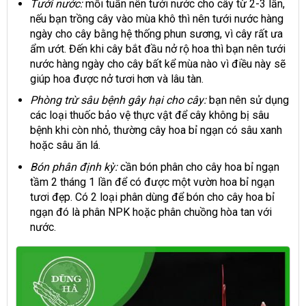
Tưới nước:
mỗi tuần nên tưới nước cho cây từ 2-3 lần,
nếu bạn trồng cây vào mùa khô thì nên tưới nước hàng
ngày cho cây bằng hệ thống phun sương, vì cây rất ưa
ẩm ướt. Đến khi cây bắt đầu nở rộ hoa thì bạn nên tưới
nước hàng ngày cho cây bất kể mùa nào vì điều này sẽ
giúp hoa được nở tươi hơn và lâu tàn.
Phòng trừ sâu bệnh gây hại cho cây:
bạn nên sử dụng
các loại thuốc bảo vệ thực vật để cây không bị sâu
bệnh khi còn nhỏ, thường cây hoa bỉ ngạn có sâu xanh
hoặc sâu ăn lá.
Bón phân định kỳ:
cần bón phân cho cây hoa bỉ ngạn
tầm 2 tháng 1 lần để có được một vườn hoa bỉ ngạn
tươi đẹp. Có 2 loại phân dùng để bón cho cây hoa bỉ
ngạn đó là phân NPK hoặc phân chuồng hòa tan với
nước.