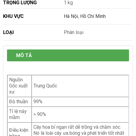
TRỌNG LƯỢNG
1 kg
KHU VỰC
Hà Nội
,
Hồ Chí Minh
LOẠI
Phân loại
MÔ TẢ
Nguồn
Gốc xuất
Trung Quốc
xư
Độ thuần
99%
Tỉ lệ nảy
> 90%
mầm
Cây hoa bỉ ngạn rất dễ trồng và chăm sóc.
Điều kiện
Nó là loài cây ưa bóng và phát triển tốt nhất