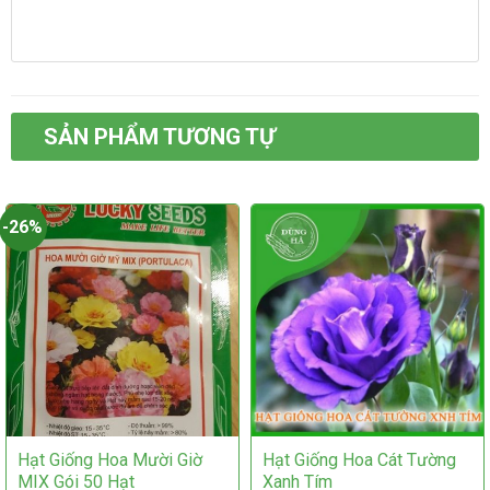
Sản
phẩm
phẩm
này
này
có
có
nhiều
nhiều
biến
biến
thể.
thể.
Các
SẢN PHẨM TƯƠNG TỰ
Các
tùy
tùy
chọn
chọn
có
có
thể
-26%
thể
được
được
chọn
chọn
trên
trên
trang
trang
sản
sản
phẩm
phẩm
Hạt Giống Hoa Mười Giờ
Hạt Giống Hoa Cát Tường
MIX Gói 50 Hạt
Xanh Tím