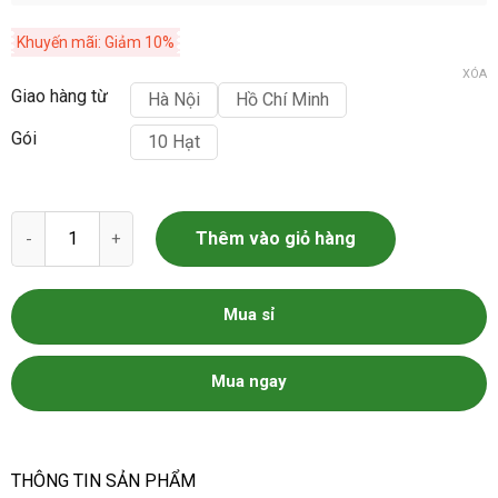
Khuyến mãi: Giảm 10%
XÓA
Giao hàng từ
Hà Nội
Hồ Chí Minh
Gói
10 Hạt
Hạt Giống Hoa Phong Lữ Thảo Mix Gói 10 Hạt số lượng
Thêm vào giỏ hàng
Mua sỉ
Mua ngay
THÔNG TIN SẢN PHẨM