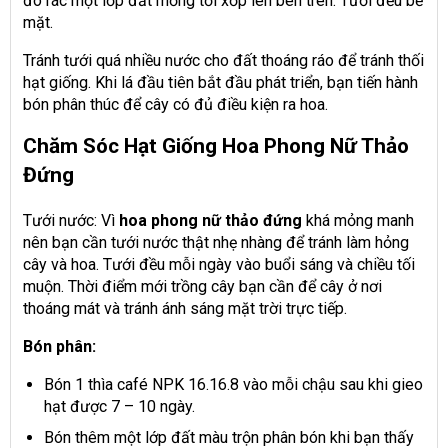
đó rác một lớp đất mỏng tơi xốp lên bên trên. Tưới đều bề
mặt.
Tránh tưới quá nhiều nước cho đất thoáng ráo để tránh thối
hạt giống. Khi lá đầu tiên bắt đầu phát triển, bạn tiến hành
bón phân thúc để cây có đủ điều kiện ra hoa.
Chăm Sóc Hạt Giống Hoa Phong Nữ Thảo
Đứng
Tưới nước: Vì
hoa phong nữ thảo đứng
khá mỏng manh
nên bạn cần tưới nước thật nhẹ nhàng để tránh làm hỏng
cây và hoa. Tưới đều mỗi ngày vào buổi sáng và chiều tối
muộn. Thời điểm mới trồng cây bạn cần để cây ở nơi
thoáng mát và tránh ánh sáng mặt trời trực tiếp.
Bón phân:
Bón 1 thìa café NPK 16.16.8 vào mỗi chậu sau khi gieo
hạt được 7 – 10 ngày.
Bón thêm một lớp đất màu trộn phân bón khi bạn thấy