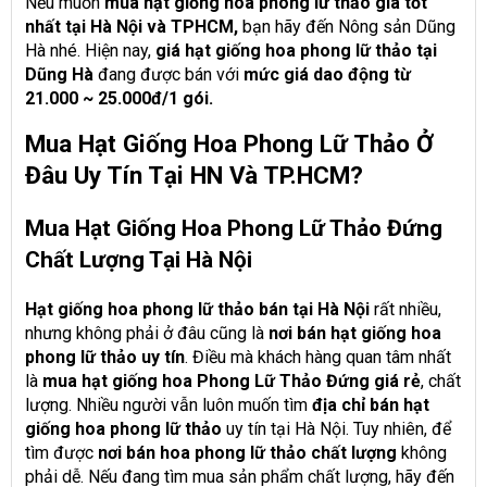
Nếu muốn
mua hạt giống hoa phong lữ thảo giá tốt
nhất tại Hà Nội và TPHCM,
bạn hãy đến Nông sản Dũng
Hà nhé. Hiện nay,
giá hạt giống hoa phong lữ thảo tại
Dũng Hà
đang được bán với
mức giá dao động từ
21.000 ~ 25.000đ/1 gói.
Mua Hạt Giống Hoa Phong Lữ Thảo Ở
Đâu Uy Tín Tại HN Và TP.HCM?
Mua Hạt Giống Hoa Phong Lữ Thảo Đứng
Chất Lượng Tại Hà Nội
Hạt giống hoa phong lữ thảo bán tại Hà Nội
rất nhiều,
nhưng không phải ở đâu cũng là
nơi bán hạt giống hoa
phong lữ thảo uy tín
. Điều mà khách hàng quan tâm nhất
là
mua hạt giống hoa Phong Lữ Thảo Đứng giá rẻ
, chất
lượng. Nhiều người vẫn luôn muốn tìm
địa chỉ bán hạt
giống hoa phong lữ thảo
uy tín tại Hà Nội. Tuy nhiên, để
tìm được
nơi bán hoa phong lữ thảo chất lượng
không
phải dễ. Nếu đang tìm mua sản phẩm chất lượng, hãy đến