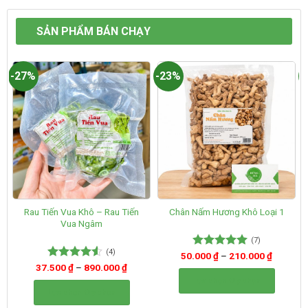
SẢN PHẨM BÁN CHẠY
-27%
-23%
-
Rau Tiến Vua Khô – Rau Tiến
Chân Nấm Hương Khô Loại 1
Vua Ngâm
(7)
(4)
50.000
Được xếp
₫
–
210.000
₫
hạng
5.00
37.500
Được xếp
₫
–
890.000
₫
5 sao
hạng
4.50
Lựa chọn tùy chọn
5 sao
Lựa chọn tùy chọn
Sản