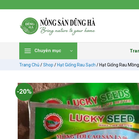
Chuyển
đến
nội
dung
Tra
Chuyên mục
Trang Chủ
/
Shop
/
Hạt Giống Rau Sạch
/
Hạt Giống Rau Mồng 
-20%