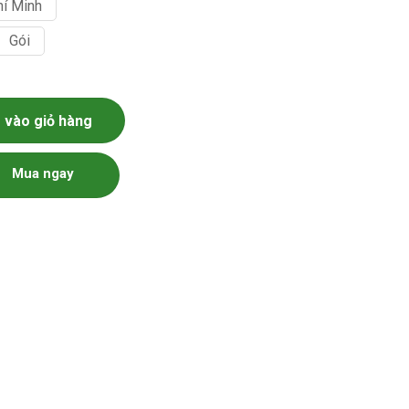
hí Minh
Gói
20g số lượng
vào giỏ hàng
Mua ngay