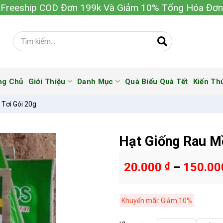
Freeship COD Đơn 199k Và Giảm 10% Tổng Hóa Đơn
ng Chủ
Giới Thiệu
Danh Mục
Quà Biếu Quà Tết
Kiến Th
Tơi Gói 20g
Hạt Giống Rau M
20.000
₫
–
150.0
Khuyến mãi: Giảm 10%