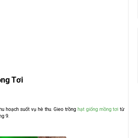
ồng Tơi
hu hoạch suốt vụ hè thu. Gieo trồng
hạt giống mồng tơi
từ
ng 9.