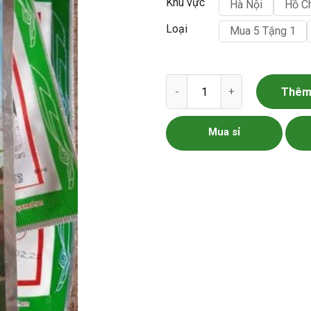
Khu vực
Hà Nội
Hồ C
Loại
Mua 5 Tặng 1
Hạt Giống Rau Mồng Tơi Gói 
Thêm 
Mua sỉ