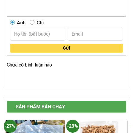
Anh
Chị
GỬI
Chưa có bình luận nào
SẢN PHẨM BÁN CHẠY
-27%
-23%
-