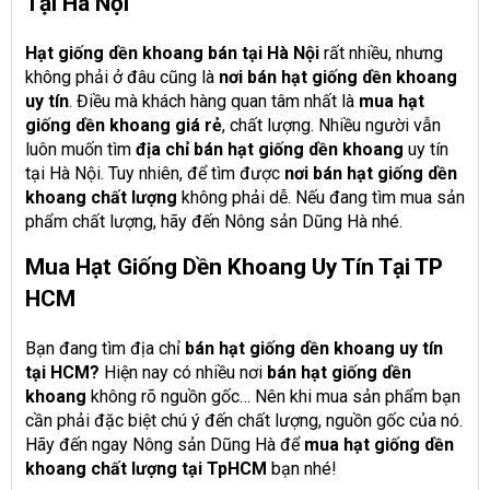
Tại Hà Nội
Hạt giống dền khoang bán tại Hà Nội
rất nhiều, nhưng
không phải ở đâu cũng là
nơi bán hạt giống dền khoang
uy tín
. Điều mà khách hàng quan tâm nhất là
mua hạt
giống dền khoang giá rẻ
, chất lượng. Nhiều người vẫn
luôn muốn tìm
địa chỉ bán hạt giống dền khoang
uy tín
tại Hà Nội. Tuy nhiên, để tìm được
nơi bán hạt giống dền
khoang chất lượng
không phải dễ. Nếu đang tìm mua sản
phẩm chất lượng, hãy đến Nông sản Dũng Hà nhé.
Mua Hạt Giống Dền Khoang Uy Tín Tại TP
HCM
Bạn đang tìm địa chỉ
bán hạt giống dền khoang uy tín
tại HCM?
Hiện nay có nhiều nơi
bán hạt giống dền
khoang
không rõ nguồn gốc… Nên khi mua sản phẩm bạn
cần phải đặc biệt chú ý đến chất lượng, nguồn gốc của nó.
Hãy đến ngay Nông sản Dũng Hà để
mua hạt giống dền
khoang chất lượng tại TpHCM
bạn nhé!