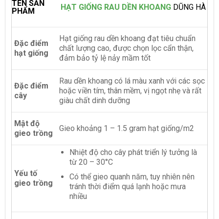
TÊN SẢN
HẠT GIỐNG RAU DỀN KHOANG
DŨNG HÀ
PHẨM
Hạt giống rau dền khoang đạt tiêu chuẩn
Đặc điểm
chất lượng cao, được chọn lọc cẩn thận,
hạt giống
đảm bảo tỷ lệ nảy mầm tốt
Rau dền khoang có lá màu xanh với các sọc
Đặc điểm
hoặc viền tím, thân mềm, vị ngọt nhẹ và rất
cây
giàu chất dinh dưỡng
Mật độ
Gieo khoảng 1 – 1.5 gram hạt giống/m2
gieo trồng
Nhiệt độ cho cây phát triển lý tưởng là
từ 20 – 30°C
Yếu tố
Có thể gieo quanh năm, tuy nhiên nên
gieo trồng
tránh thời điểm quá lạnh hoặc mưa
nhiều