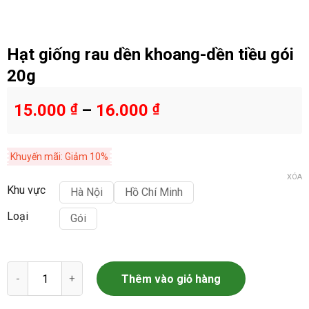
Hạt giống rau dền khoang-dền tiều gói
20g
15.000
₫
–
16.000
₫
Khuyến mãi: Giảm 10%
XÓA
Khu vực
Hà Nội
Hồ Chí Minh
Loại
Gói
Hạt giống rau dền khoang-dền tiều gói 20g số lượng
Thêm vào giỏ hàng