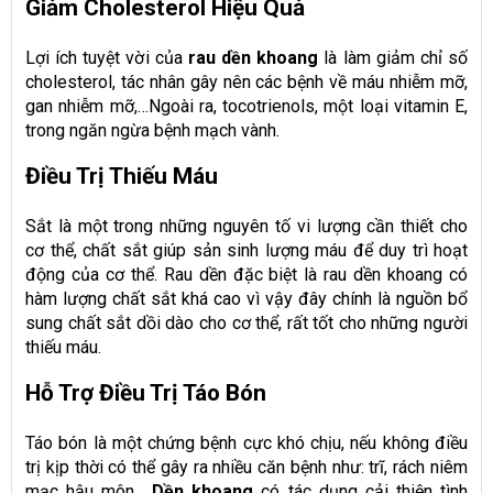
Giảm Cholesterol Hiệu Quả
Lợi ích tuyệt vời của
rau dền khoang
là làm giảm chỉ số
cholesterol, tác nhân gây nên các bệnh về máu nhiễm mỡ,
gan nhiễm mỡ,…Ngoài ra, tocotrienols, một loại vitamin E,
trong ngăn ngừa bệnh mạch vành.
Điều Trị Thiếu Máu
Sắt là một trong những nguyên tố vi lượng cần thiết cho
cơ thể, chất sắt giúp sản sinh lượng máu để duy trì hoạt
động của cơ thể. Rau dền đặc biệt là rau dền khoang có
hàm lượng chất sắt khá cao vì vậy đây chính là nguồn bổ
sung chất sắt dồi dào cho cơ thể, rất tốt cho những người
thiếu máu.
Hỗ Trợ Điều Trị Táo Bón
Táo bón là một chứng bệnh cực khó chịu, nếu không điều
trị kịp thời có thể gây ra nhiều căn bệnh như: trĩ, rách niêm
mạc hậu môn,….
Dền khoang
có tác dụng cải thiện tình