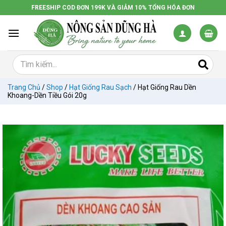
Chuyển
FREESHIP COD ĐƠN 199K VÀ GIẢM 10% TỔNG HÓA ĐƠN
đến
nội
dung
Trang Chủ
/
Shop
/
Hạt Giống Rau Sạch
/
Hạt Giống Rau Dền
Khoang-Dền Tiều Gói 20g