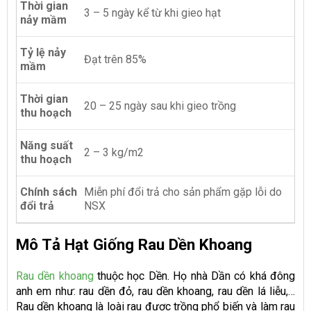
Thời gian
3 – 5 ngày kể từ khi gieo hạt
nảy mầm
Tỷ lệ nảy
Đạt trên 85%
mầm
Thời gian
20 – 25 ngày sau khi gieo trồng
thu hoạch
Năng suất
2 – 3 kg/m2
thu hoạch
Chính sách
Miễn phí đổi trả cho sản phẩm gặp lỗi do
đổi trả
NSX
Mô Tả Hạt Giống Rau Dền Khoang
Rau dền khoang
thuộc học Dền. Họ nhà Dần có khá đông
anh em như: rau dền đỏ, rau dền khoang, rau dền lá liễu,…
Rau dền khoang là loài rau được trồng phổ biến và làm rau