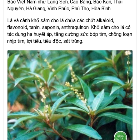
Bắc Việt Nam như Lạng Sơn, Cao Bằng, Bắc Kạn, Thái
Nguyên, Hà Giang, Vĩnh Phúc, Phú Thọ, Hòa Bình.
Lá và cành khổ sâm cho lá chứa các chất alkaloid,
flavonoid, tanin, saponin, anthraquinon. Khổ sâm cho lá có
tác dụng hạ huyết áp, tăng cường sức bóp tim, chống loạn
nhịp tim, lợi tiểu, tiêu độc, sát trùng.