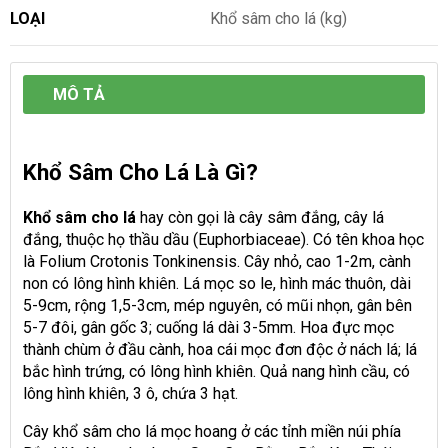
LOẠI
Khổ sâm cho lá (kg)
MÔ TẢ
Khổ Sâm Cho Lá Là Gì?
Khổ sâm cho lá
hay còn gọi là cây sâm đắng, cây lá
đắng, thuộc họ thầu dầu (Euphorbiaceae). Có tên khoa học
là Folium Crotonis Tonkinensis. Cây nhỏ, cao 1-2m, cành
non có lông hình khiên. Lá mọc so le, hình mác thuôn, dài
5-9cm, rộng 1,5-3cm, mép nguyên, có mũi nhọn, gân bên
5-7 đôi, gân gốc 3; cuống lá dài 3-5mm. Hoa đực mọc
thành chùm ở đầu cành, hoa cái mọc đơn độc ở nách lá; lá
bắc hình trứng, có lông hình khiên. Quả nang hình cầu, có
lông hình khiên, 3 ô, chứa 3 hạt.
Cây khổ sâm cho lá mọc hoang ở các tỉnh miền núi phía