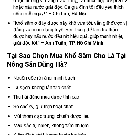
được hương vị đắng đặc trưng, rất thích hợp để pha trà
hoặc nấu nước giải độc. Cả gia đình tôi đều yêu thích
uống mỗi ngày!” –
Chị Lan, Hà Nội
“Khổ sâm ở đây được sấy khô vừa tới, vẫn giữ được vị
đắng và công dụng tuyệt vời. Dùng để làm trà thảo
dược hay nấu nước đều rất hiệu quả, giúp thanh nhiệt,
giải độc tốt.” –
Anh Tuấn, TP. Hồ Chí Minh
Tại Sao Chọn Mua Khổ Sâm Cho Lá Tại
Nông Sản Dũng Hà?
Nguồn gốc rõ ràng, minh bạch
Lá sạch, không lẫn tạp chất
Thu hái đúng mùa dược tính cao
Sơ chế kỹ, giữ trọn hoạt chất
Mùi thơm đặc trưng, chuẩn dược liệu
Màu sắc tự nhiên, không tẩm nhuộm