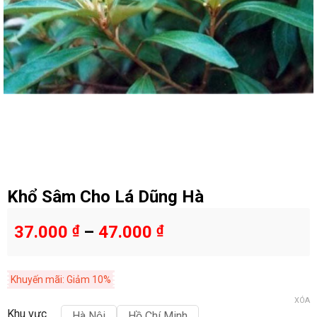
Khổ Sâm Cho Lá Dũng Hà
37.000
₫
–
47.000
₫
Khuyến mãi: Giảm 10%
XÓA
Khu vực
Hà Nội
Hồ Chí Minh