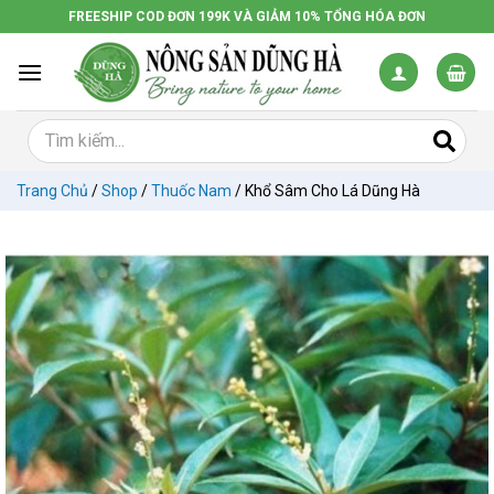
Chuyển
FREESHIP COD ĐƠN 199K VÀ GIẢM 10% TỔNG HÓA ĐƠN
đến
nội
dung
Trang Chủ
/
Shop
/
Thuốc Nam
/
Khổ Sâm Cho Lá Dũng Hà