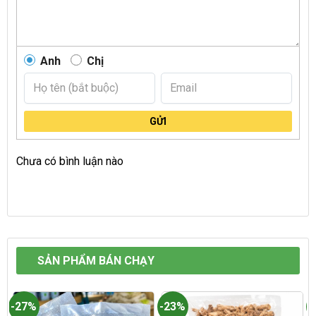
Anh
Chị
GỬI
Chưa có bình luận nào
SẢN PHẨM BÁN CHẠY
-27%
-23%
-