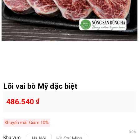
Lõi vai bò Mỹ đặc biệt
486.540
₫
Khuyến mãi: Giảm 10%
XÓA
Khu vực
Hà Nội
Hồ Chí Minh