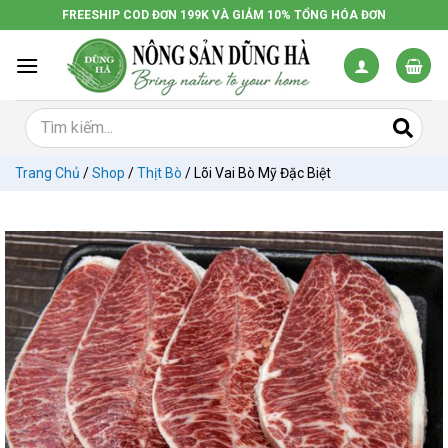
Chuyển
FREESHIP COD ĐƠN 199K VÀ GIẢM 10% TỔNG HÓA ĐƠN
đến
nội
dung
Trang Chủ
/
Shop
/
Thịt Bò
/
Lõi Vai Bò Mỹ Đặc Biệt