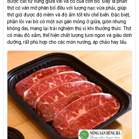
được cắt từ vùng giữa vai và cổ của con bò. Đây là phần
thịt có vân mỡ phân bố đều với lượng nạc vừa phải, giúp
thịt giữ được độ mềm và độ ẩm tốt khi chế biến. Đặc biệt,
phần lõi vai bò có một sợi gân mỏng ở giữa, giòn nhưng
không dai, mang lại trải nghiệm thú vị khi thưởng thức. Thịt
có màu đỏ sẫm, thể hiện chất lượng tươi ngon và giàu dinh
dưỡng, rất phù hợp cho các món nướng, áp chảo hay lẩu.