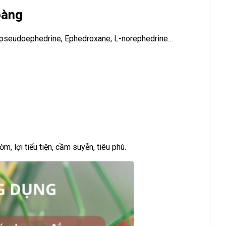
oàng
pseudoephedrine, Ephedroxane, L-norephedrine…
, lợi tiểu tiện, cầm suyễn, tiêu phù.