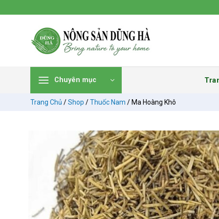
Chuyển
đến
nội
dung
Tra
Chuyên mục
Trang Chủ
/
Shop
/
Thuốc Nam
/
Ma Hoàng Khô