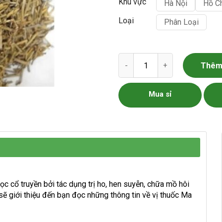
Khu vực
Hà Nội
Hồ C
Loại
Phân Loại
Ma Hoàng Khô số lượng
Thêm 
Mua sỉ
ọc cổ truyền bởi tác dụng trị ho, hen suyễn, chữa mồ hôi
sẽ giới thiệu đến bạn đọc những thông tin về vị thuốc Ma