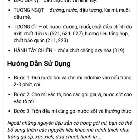
DẦU GIA VỊ – dầu thực vật và hành tây.
TƯƠNG NGỌT – đường, nước, đậu tương, lúa mì, muối,
dầu mè.
TƯƠNG ỚT – ớt, nước, đường, muối, chất điều chỉnh độ
axit, chất điều vị (621, 631, 627), hương liệu tổng hợp,
chất bảo quản (211, 223).
HÀNH TÂY CHIÊN – chứa chất chống oxy hóa (319).
Hướng Dẫn Sử Dụng
Bước 1: Đun nước sôi và cho mì indomie vào nấu trong
2-3 phút, chỉ
Bước 2: Cho mì vào tô, bóc các gói gia vị, nước sốt cho
vào tô mì
Bước 3: Trộn đều mì cùng gói nước sốt và thưởng thức
Ngoài những nguyên liệu sẵn có trong gói mì, bạn có thể
bổ sung thêm các nguyên liệu khác mà mình thích như:
trứng gà ốp, xúc xích, dưa chuột, hành lá,…