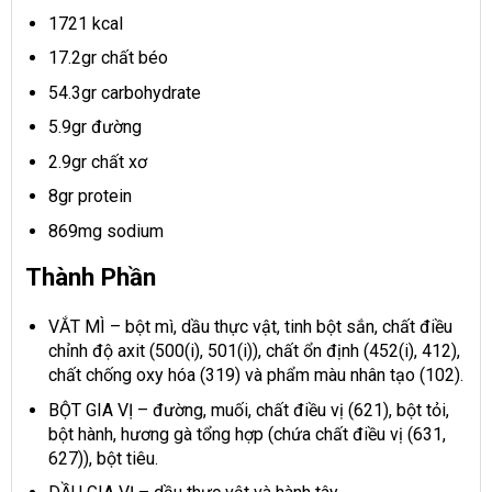
1721 kcal
17.2gr chất béo
54.3gr carbohydrate
5.9gr đường
2.9gr chất xơ
8gr protein
869mg sodium
Thành Phần
VẮT MÌ – bột mì, dầu thực vật, tinh bột sắn, chất điều
chỉnh độ axit (500(i), 501(i)), chất ổn định (452(i), 412),
chất chống oxy hóa (319) và phẩm màu nhân tạo (102).
BỘT GIA VỊ – đường, muối, chất điều vị (621), bột tỏi,
bột hành, hương gà tổng hợp (chứa chất điều vị (631,
627)), bột tiêu.