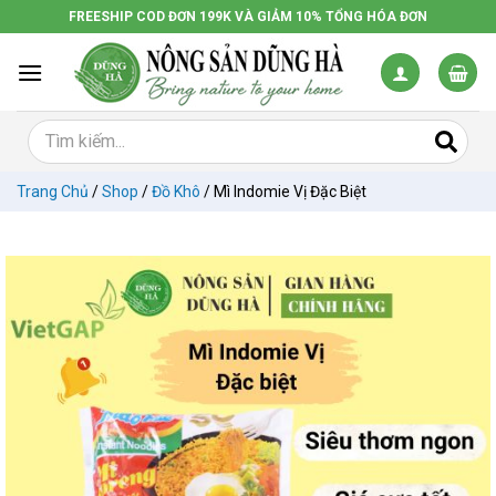
Chuyển
FREESHIP COD ĐƠN 199K VÀ GIẢM 10% TỔNG HÓA ĐƠN
đến
nội
dung
Trang Chủ
/
Shop
/
Đồ Khô
/
Mì Indomie Vị Đặc Biệt