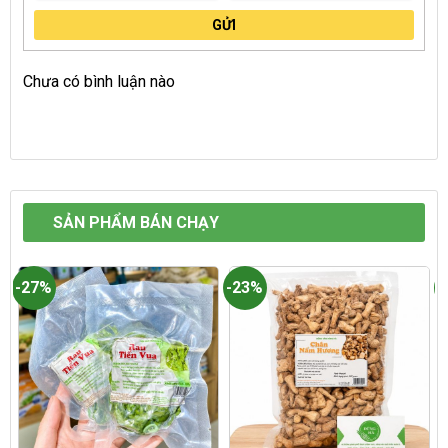
GỬI
Chưa có bình luận nào
SẢN PHẨM BÁN CHẠY
-27%
-23%
-