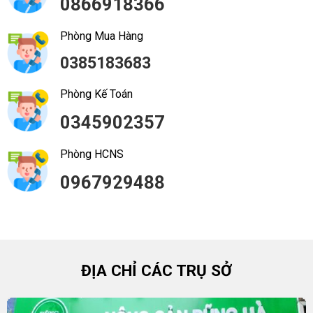
0866918366
Phòng Mua Hàng
0385183683
Phòng Kế Toán
0345902357
Phòng HCNS
0967929488
ĐỊA CHỈ CÁC TRỤ SỞ