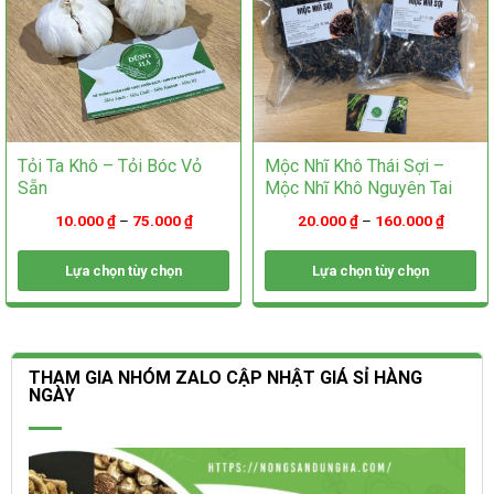
trang
trang
sản
sản
phẩm
phẩm
Tỏi Ta Khô – Tỏi Bóc Vỏ
Mộc Nhĩ Khô Thái Sợi –
Sẵn
Mộc Nhĩ Khô Nguyên Tai
10.000
₫
–
75.000
₫
20.000
₫
–
160.000
₫
Lựa chọn tùy chọn
Lựa chọn tùy chọn
Sản
Sản
phẩm
phẩm
này
này
có
có
THAM GIA NHÓM ZALO CẬP NHẬT GIÁ SỈ HÀNG
nhiều
nhiều
NGÀY
biến
biến
thể.
thể.
Các
Các
tùy
tùy
chọn
chọn