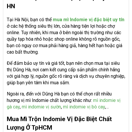
HN
Tại Hà Nội, bạn có thể
mua mì Indomie vị đặc biệt uy tín
ở các hệ thống siêu thị lớn, cửa hàng tiện lợi hoặc chợ
online. Tuy nhiên, khi mua ở bên ngoài thị trường như các
quầy tạp hóa nhỏ hoặc shop online không rõ nguồn gốc,
bạn có nguy cơ mua phải hàng giả, hàng hết hạn hoặc giá
cao bất thường.
Để đảm bảo uy tín và giá tốt, bạn nên chọn mua tại siêu
thị Dũng Hà, nơi cam kết cung cấp sản phẩm chính hãng
với giá hợp lý, nguồn gốc rõ ràng và dịch vụ chuyên nghiệp,
giúp bạn yên tâm khi mua sắm.
Ngoài ra, đến với Dũng Hà bạn có thể chọn rất nhiều
hương vị mì Indomie chất lượng khác như:
mì indomie vị
gà cay
,
mì indomie vị sườn
,
mì indomie vị bò cay
,…
Mua Mì Trộn Indomie Vị Đặc Biệt Chất
Lượng Ở TpHCM