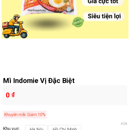
Mì Indomie Vị Đặc Biệt
0
₫
Khuyến mãi: Giảm 10%
XÓA
Khu vực
Hà Nội
Hồ Chí Minh