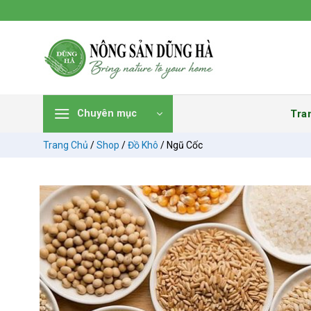
Chuyển
đến
nội
dung
Tra
Chuyên mục
Trang Chủ
/
Shop
/
Đồ Khô
/
Ngũ Cốc