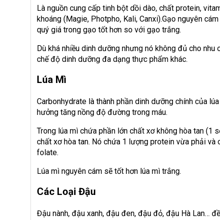
Là nguồn cung cấp tinh bột dồi dào, chất protein, vitami
khoáng (Magie, Photpho, Kali, Canxi).Gạo nguyên cám
quý giá trong gạo tốt hơn so với gạo trắng.
Dù khá nhiều dinh dưỡng nhưng nó không đủ cho nhu c
chế độ dinh dưỡng đa dạng thực phẩm khác.
Lúa Mì
Carbonhydrate là thành phần dinh dưỡng chính của lúa
hưởng tăng nồng độ đường trong máu.
Trong lúa mì chứa phần lớn chất xơ không hòa tan (1 số
chất xơ hòa tan. Nó chứa 1 lượng protein vừa phải và 
folate.
Lúa mì nguyên cám sẽ tốt hơn lúa mì trắng.
Các Loại Đậu
Đậu nành, đậu xanh, đậu đen, đậu đỏ, đậu Hà Lan… đều