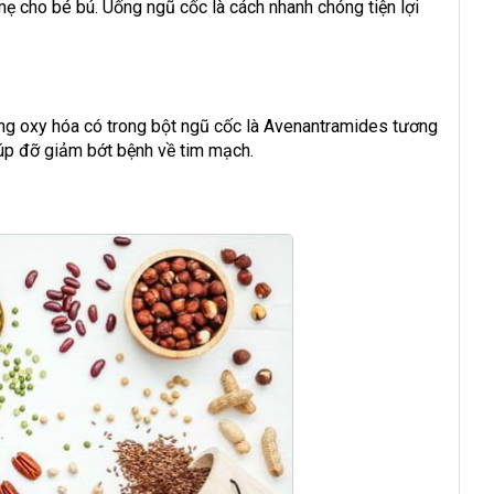
 cho bé bú. Uống ngũ cốc là cách nhanh chóng tiện lợi
ng oxy hóa có trong bột ngũ cốc là Avenantramides tương
iúp đỡ giảm bớt bệnh về tim mạch.