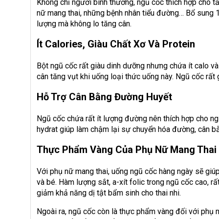
Không chỉ người bình thường, ngũ cốc thích hợp cho tấ
nữ mang thai, những bệnh nhân tiểu đường… Bổ sung 1
lượng mà không lo tăng cân.
Ít Calories, Giàu Chất Xơ Và Protein
Bột ngũ cốc rất giàu dinh dưỡng nhưng chứa ít calo và
cân tăng vụt khi uống loại thức uống này. Ngũ cốc rất 
Hỗ Trợ Cân Bằng Đường Huyết
Ngũ cốc chứa rất ít lượng đường nên thích hợp cho ng
hydrat giúp làm chậm lại sự chuyển hóa đường, cân b
Thực Phẩm Vàng Của Phụ Nữ Mang Thai
Với phụ nữ mang thai, uống ngũ cốc hàng ngày sẽ giúp
và bé. Hàm lượng sắt, a-xít folic trong ngũ cốc cao, rấ
giảm khả năng dị tật bẩm sinh cho thai nhi.
Ngoài ra, ngũ cốc còn là thực phẩm vàng đối với phụ 