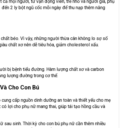
t cả mọi người, từ vận động viên, trẻ nhỏ và người già, phụ
 đến 2 ly bột ngũ cốc mỗi ngày để thu nạp thêm năng
 chất béo. Vì vậy, những người thừa cân không lo sợ số
giàu chất xơ nên dễ tiêu hóa, giảm cholesterol xấu.
ười bị bệnh tiểu đường. Hàm lượng chất xơ và carbon
ằng lượng đường trong cơ thể.
 Và Cho Con Bú
 cung cấp nguồn dinh dưỡng an toàn và thiết yếu cho mẹ
t có lợi cho phụ nữ mang thai, giúp tái tạo hồng cầu và
nữ sau sinh. Thời kỳ cho con bú phụ nữ cần thêm nhiều