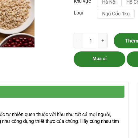
Khu vực
Hà Nội
Hồ C
Loại
Ngũ Cốc 1kg
Ngũ Cốc số lượng
Thêm 
Mua sỉ
c tự nhiên quen thuộc với hầu như tất cả mọi người,
ng như công dụng thiết thực của chúng. Hãy cùng nhau tìm