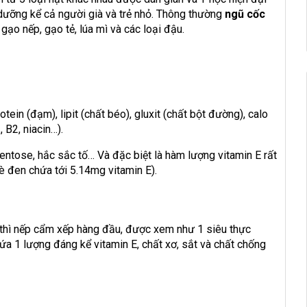
 dưỡng kể cả người già và trẻ nhỏ. Thông thường
ngũ cốc
gạo nếp, gạo tẻ, lúa mì và các loại đậu.
ein (đạm), lipit (chất béo), gluxit (chất bột đường), calo
 B2, niacin…).
pentose, hắc sắc tố… Và đặc biệt là hàm lượng vitamin E rất
 đen chứa tới 5.14mg vitamin E).
ó thì nếp cẩm xếp hàng đầu, được xem như 1 siêu thực
a 1 lượng đáng kể vitamin E, chất xơ, sắt và chất chống