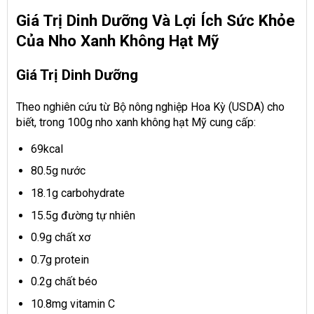
Giá Trị Dinh Dưỡng Và Lợi Ích Sức Khỏe
Của Nho Xanh Không Hạt Mỹ
Giá Trị Dinh Dưỡng
Theo nghiên cứu từ Bộ nông nghiệp Hoa Kỳ (USDA) cho
biết, trong 100g nho xanh không hạt Mỹ cung cấp:
69kcal
80.5g nước
18.1g carbohydrate
15.5g đường tự nhiên
0.9g chất xơ
0.7g protein
0.2g chất béo
10.8mg vitamin C