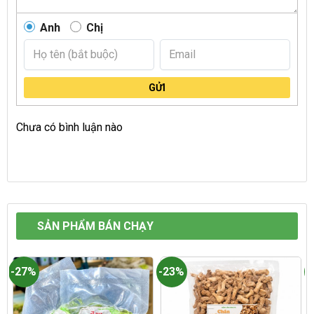
Anh
Chị
GỬI
Chưa có bình luận nào
SẢN PHẨM BÁN CHẠY
-27%
-23%
-