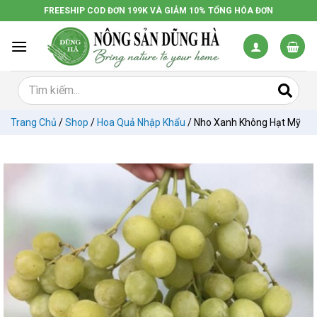
Chuyển
FREESHIP COD ĐƠN 199K VÀ GIẢM 10% TỔNG HÓA ĐƠN
đến
nội
dung
Trang Chủ
/
Shop
/
Hoa Quả Nhập Khẩu
/
Nho Xanh Không Hạt Mỹ