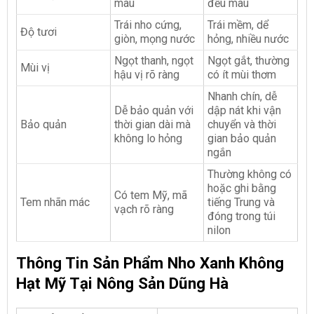
màu
đều màu
Trái nho cứng,
Trái mềm, dể
Độ tươi
giòn, mọng nước
hỏng, nhiều nước
Ngọt thanh, ngọt
Ngọt gắt, thường
Mùi vị
hậu vị rõ ràng
có ít mùi thơm
Nhanh chín, dễ
Dễ bảo quản với
dập nát khi vận
Bảo quản
thời gian dài mà
chuyển và thời
không lo hỏng
gian bảo quản
ngắn
Thường không có
hoặc ghi bằng
Có tem Mỹ, mã
Tem nhãn mác
tiếng Trung và
vạch rõ ràng
đóng trong túi
nilon
Thông Tin Sản Phẩm Nho Xanh Không
Hạt Mỹ Tại Nông Sản Dũng Hà