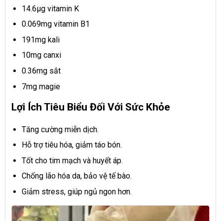
14.6µg vitamin K
0.069mg vitamin B1
191mg kali
10mg canxi
0.36mg sắt
7mg magie
Lợi Ích Tiêu Biểu Đối Với Sức Khỏe
Tăng cường miễn dịch.
Hỗ trợ tiêu hóa, giảm táo bón.
Tốt cho tim mạch và huyết áp.
Chống lão hóa da, bảo vệ tế bào.
Giảm stress, giúp ngủ ngon hơn.