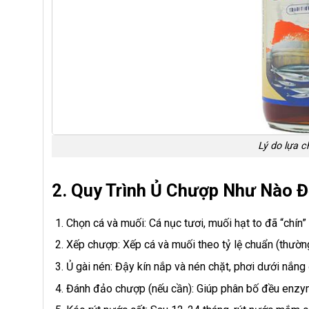
Lý do lựa 
2. Quy Trình Ủ Chượp Như Nào
Chọn cá và muối: Cá nục tươi, muối hạt to đã “chín”
Xếp chượp: Xếp cá và muối theo tỷ lệ chuẩn (thường
Ủ gài nén: Đậy kín nắp và nén chặt, phơi dưới nắng 
Đánh đảo chượp (nếu cần): Giúp phân bố đều enzyme