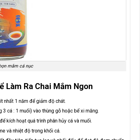
chọn mắm cá nục
 Để Làm Ra Chai Mắm Ngon
 ít nhất 1 năm để giảm độ chát.
 3 cá : 1 muối) vào thùng gỗ hoặc bể xi măng.
để kích hoạt quá trình phân hủy cá và muối.
 và nhiệt độ trong khối cá.