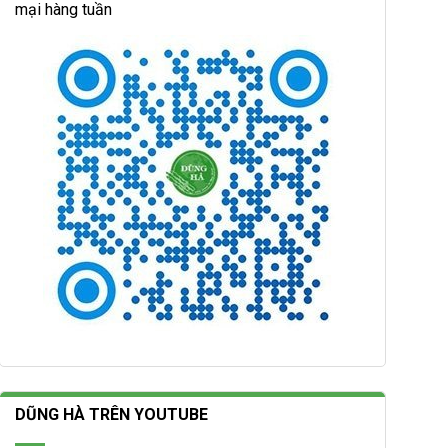
mại hàng tuần
DŨNG HÀ TRÊN YOUTUBE