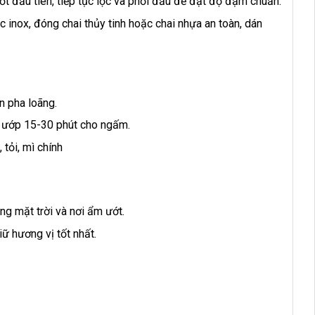
t đầu tiên, tiếp tục lọc và phối đấu để đạt độ đạm chuẩn.
 inox, đóng chai thủy tinh hoặc chai nhựa an toàn, dán
n pha loãng.
, ướp 15-30 phút cho ngấm.
tỏi, mì chính
ng mặt trời và nơi ẩm ướt.
ữ hương vị tốt nhất.