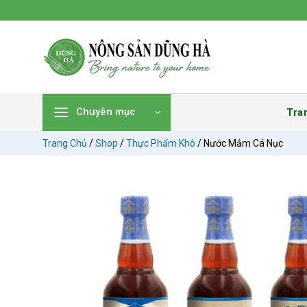
Chuyển
đến
nội
dung
Tra
Chuyên mục
Trang Chủ
/
Shop
/
Thực Phẩm Khô
/
Nước Mắm Cá Nục