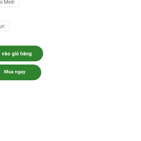
hí Minh
ục
vào giỏ hàng
Mua ngay