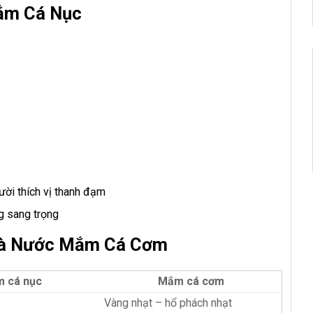
ắm Cá Nục
ời thích vị thanh đạm
g sang trọng
Và Nước Mắm Cá Cơm
 cá nục
Mắm cá cơm
Vàng nhạt – hổ phách nhạt