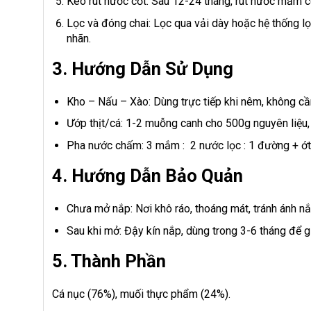
Kéo rút nước cốt: Sau 12-24 tháng, rút nước mắm cố
Lọc và đóng chai: Lọc qua vải dày hoặc hệ thống lọc
nhãn.
3. Hướng Dẫn Sử Dụng
Kho – Nấu – Xào: Dùng trực tiếp khi nêm, không cầ
Ướp thịt/cá: 1-2 muỗng canh cho 500g nguyên liệu
Pha nước chấm: 3 mắm : 2 nước lọc : 1 đường + ớt, 
4. Hướng Dẫn Bảo Quản
Chưa mở nắp: Nơi khô ráo, thoáng mát, tránh ánh nắ
Sau khi mở: Đậy kín nắp, dùng trong 3-6 tháng để gi
5. Thành Phần
Cá nục (76%), muối thực phẩm (24%).