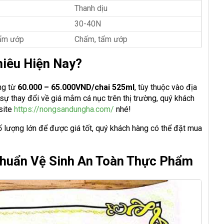
Thanh dịu
30-40N
tẩm ướp
Chấm, tẩm ướp
iêu Hiện Nay?
ng từ
60.000 – 65.000VND/chai 525ml
, tùy thuộc vào địa
sự thay đổi về giá mắm cá nục trên thị trường, quý khách
bsite
https://nongsandungha.com/
nhé!
ố lượng lớn để được giá tốt, quý khách hàng có thể đặt mua
Chuẩn Vệ Sinh An Toàn Thực Phẩm