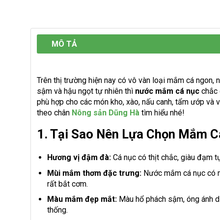
MÔ TẢ
Trên thị trường hiện nay có vô vàn loại mắm cá ngon,
sậm và hậu ngọt tự nhiên thì
nước mắm cá nục
chắc 
phù hợp cho các món kho, xào, nấu canh, tẩm ướp và 
theo chân
Nông sản Dũng Hà
tìm hiểu nhé!
1. Tại Sao Nên Lựa Chọn Mắm C
Hương vị đậm đà:
Cá nục có thịt chắc, giàu đạm t
Mùi mắm thơm đặc trưng:
Nước mắm cá nục có mù
rất bắt cơm.
Màu mắm đẹp mắt:
Màu hổ phách sậm, óng ánh dư
thống.