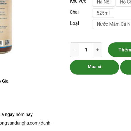
Khu vực
Hà Nội
Hồ C
Chai
525ml
Loại
Nước Mắm Cá N
Nước Mắm Cá Nục số lượng
Thêm 
Mua sỉ
 Gia
giá ngay hôm nay
/nongsandungha.com/danh-