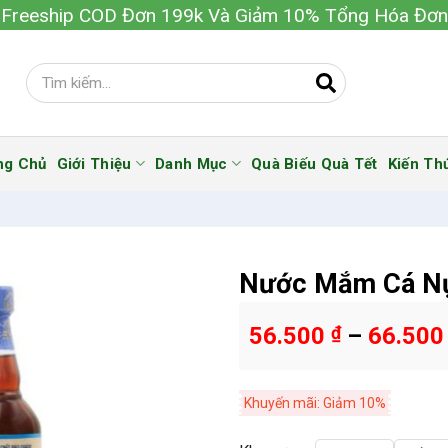
Freeship COD Đơn 199k Và Giảm 10% Tổng Hóa Đơn
ng Chủ
Giới Thiệu
Danh Mục
Quà Biếu Quà Tết
Kiến Th
Nước Mắm Cá N
56.500
₫
–
66.50
Khuyến mãi: Giảm 10%