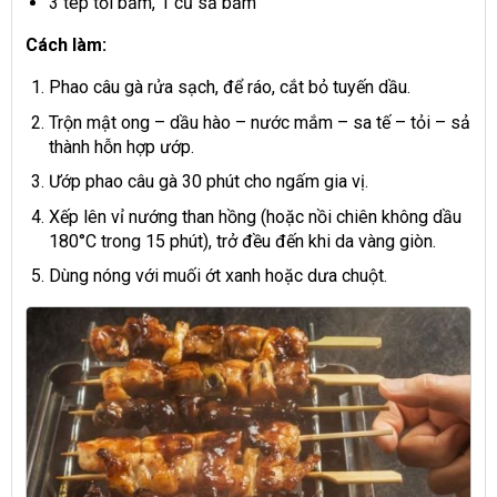
3 tép tỏi băm, 1 củ sả băm
Cách làm:
Phao câu gà rửa sạch, để ráo, cắt bỏ tuyến dầu.
Trộn mật ong – dầu hào – nước mắm – sa tế – tỏi – sả
thành hỗn hợp ướp.
Ướp phao câu gà 30 phút cho ngấm gia vị.
Xếp lên vỉ nướng than hồng (hoặc nồi chiên không dầu
180°C trong 15 phút), trở đều đến khi da vàng giòn.
Dùng nóng với muối ớt xanh hoặc dưa chuột.