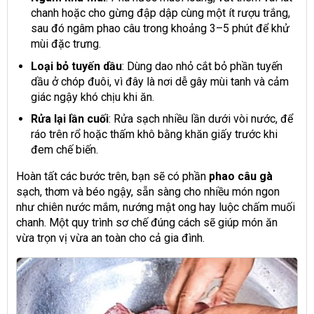
chanh hoặc cho gừng đập dập cùng một ít rượu trắng,
sau đó ngâm phao câu trong khoảng 3–5 phút để khử
mùi đặc trưng.
Loại bỏ tuyến dầu
: Dùng dao nhỏ cắt bỏ phần tuyến
dầu ở chóp đuôi, vì đây là nơi dễ gây mùi tanh và cảm
giác ngậy khó chịu khi ăn.
Rửa lại lần cuối
: Rửa sạch nhiều lần dưới vòi nước, để
ráo trên rổ hoặc thấm khô bằng khăn giấy trước khi
đem chế biến.
Hoàn tất các bước trên, bạn sẽ có phần
phao câu gà
sạch, thơm và béo ngậy, sẵn sàng cho nhiều món ngon
như chiên nước mắm, nướng mật ong hay luộc chấm muối
chanh. Một quy trình sơ chế đúng cách sẽ giúp món ăn
vừa trọn vị vừa an toàn cho cả gia đình.