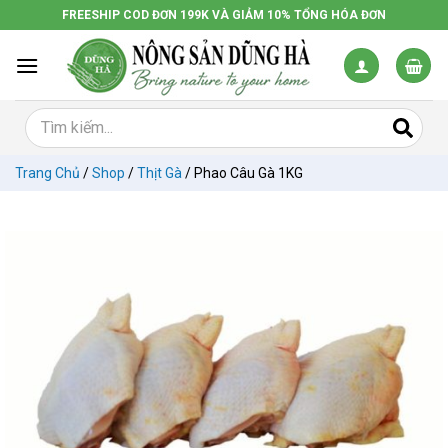
Chuyển
FREESHIP COD ĐƠN 199K VÀ GIẢM 10% TỔNG HÓA ĐƠN
đến
nội
dung
Trang Chủ
/
Shop
/
Thịt Gà
/
Phao Câu Gà 1KG