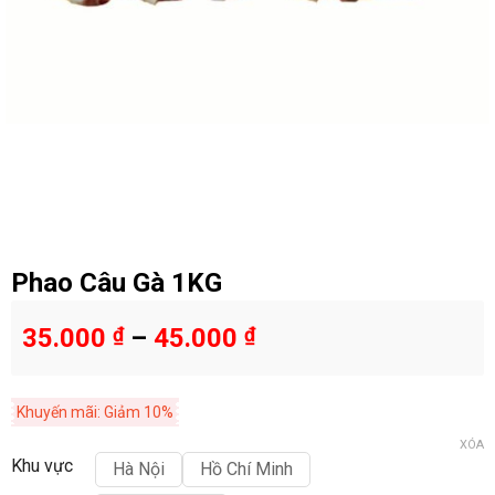
Phao Câu Gà 1KG
35.000
₫
–
45.000
₫
Khuyến mãi: Giảm 10%
XÓA
Khu vực
Hà Nội
Hồ Chí Minh