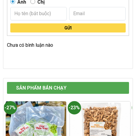
Anh
Chị
GỬI
Chưa có bình luận nào
SẢN PHẨM BÁN CHẠY
-27%
-23%
-