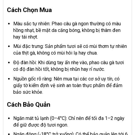
Cách Chọn Mua
Màu sắc tự nhiên: Phao câu gà ngon thường có màu
hồng nhạt, bề mặt da căng bóng, không bị thâm đen
hay tái nhợt.
Mùi đặc trưng: Sản phẩm tươi sẽ có mùi thơm tự nhiên
của thịt gà, không có mùi hôi lạ hay chua.
Độ đàn hồi: Khi dùng tay ấn nhẹ vào, phao câu gà tươi
có độ đàn hồi tốt, không bị nhũn hay rỉ nước.
Nguồn gốc rõ ràng: Nên mua tại các cơ sở uy tín, có
giấy tờ kiểm định vệ sinh an toàn thực phẩm để đảm
bảo sức khỏe.
Cách Bảo Quản
Ngăn mát tủ lạnh (0–4°C): Chỉ nên để tối đa 1–2 ngày
để giữ được độ tươi ngon.
Ngăn đông (-18°C trở xuống): Có thể bảo quản lên tới 6