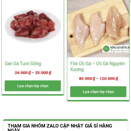
thể
được
được
chọn
chọn
trên
trên
trang
trang
sản
sản
phẩm
phẩm
Gan Gà Tươi Sống
File Ức Gà – Ức Gà Nguyên
Xương
26.000
₫
–
35.000
₫
83.000
₫
–
120.000
₫
Lựa chọn tùy chọn
Lựa chọn tùy chọn
Sản
phẩm
Sản
này
phẩm
có
này
nhiều
có
biến
nhiều
THAM GIA NHÓM ZALO CẬP NHẬT GIÁ SỈ HÀNG
thể.
biến
NGÀY