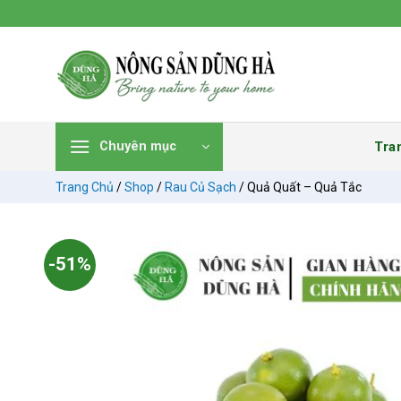
Chuyển
đến
nội
dung
Tra
Chuyên mục
Trang Chủ
/
Shop
/
Rau Củ Sạch
/
Quả Quất – Quả Tắc
-51%