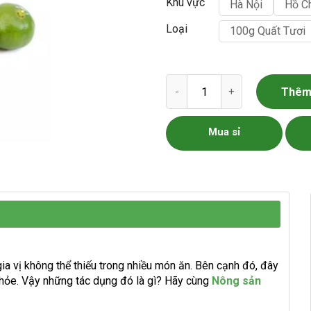
Khu vực
Hà Nội
Hồ C
Loại
100g Quất Tươi
Quả Quất - Quả Tắc số lượng
Thêm 
Mua sỉ
ia vị không thể thiếu trong nhiều món ăn. Bên cạnh đó, đây
hỏe. Vậy những tác dụng đó là gì? Hãy cùng
Nông sản