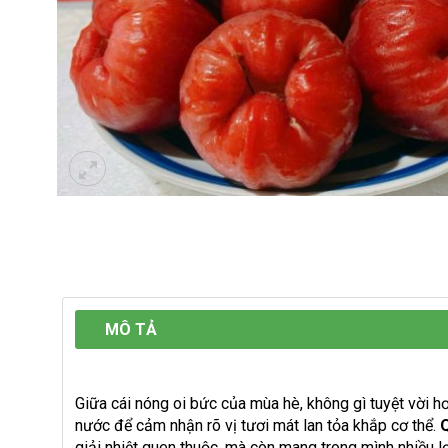
MÔ TẢ
Giữa cái nóng oi bức của mùa hè, không gì tuyệt vời h
nước để cảm nhận rõ vị tươi mát lan tỏa khắp cơ thể.
giải nhiệt quen thuộc, mà còn mang trong mình nhiều l