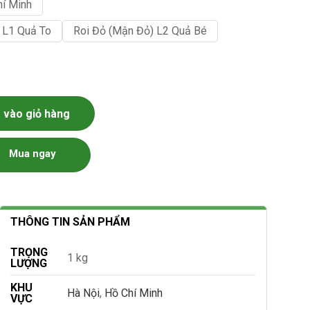
hí Minh
 L1 Quả To
Roi Đỏ (Mận Đỏ) L2 Quả Bé
vào giỏ hàng
Mua ngay
THÔNG TIN SẢN PHẨM
TRỌNG
1 kg
LƯỢNG
KHU
Hà Nội
,
Hồ Chí Minh
VỰC