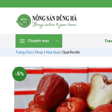
Chuyển
đến
nội
dung
Tra
Chuyên mục
Trang Chủ
/
Shop
/
Hoa Quả
/
Quả Roi Đỏ
-5%