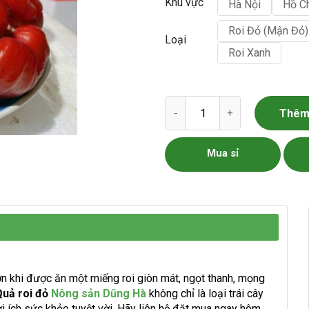
Khu vực
Hà Nội
Hồ C
Roi Đỏ (Mận Đỏ)
Loại
Roi Xanh
Quả Roi Đỏ số lượng
Thêm 
Mua sỉ
ơn khi được ăn một miếng roi giòn mát, ngọt thanh, mọng
Quả roi đỏ
Nông sản Dũng Hà
không chỉ là loại trái cây
ợi ích sức khỏe tuyệt vời. Hãy liên hệ đặt mua ngay hôm