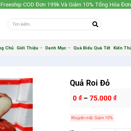
Freeship COD Đơn 199k Và Giảm 10% Tổng Hóa Đơn
ng Chủ
Giới Thiệu
Danh Mục
Quà Biếu Quà Tết
Kiến Th
Quả Roi Đỏ
0
₫
–
75.000
₫
Khuyến mãi: Giảm 10%