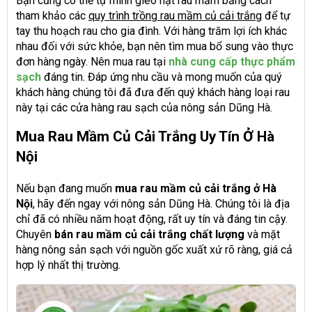
Bạn cũng có thể tự mình gieo hạt rau mầm bằng cách
tham khảo các
quy trình trồng rau mầm củ cải trắng
để tự
tay thu hoạch rau cho gia đình. Với hàng trăm lợi ích khác
nhau đối với sức khỏe, bạn nên tìm mua bổ sung vào thực
đơn hàng ngày. Nên mua rau tại
nhà cung cấp thực phẩm
sạch
đáng tin. Đáp ứng nhu cầu và mong muốn của quý
khách hàng chúng tôi đã đưa đến quý khách hàng loại rau
này tại các cửa hàng rau sạch của nông sản Dũng Hà.
Mua Rau Mầm Củ Cải Trắng Uy Tín Ở Hà
Nội
Nếu bạn đang muốn
mua rau mầm củ cải trắng ở Hà
Nội
, hãy đến ngay với nông sản Dũng Hà. Chúng tôi là địa
chỉ đã có nhiều năm hoạt động, rất uy tín và đáng tin cậy.
Chuyên
bán rau mầm củ cải trắng chất lượng
và mặt
hàng nông sản sạch với nguồn gốc xuất xứ rõ ràng, giá cả
hợp lý nhất thị trường.