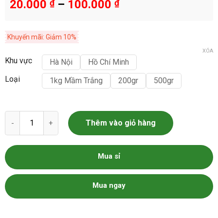
20.000
₫
–
100.000
₫
Khuyến mãi: Giảm 10%
XÓA
Khu vực
Hà Nội
Hồ Chí Minh
Loại
1kg Mầm Trắng
200gr
500gr
Rau Mầm Củ Cải Trắng số lượng
Thêm vào giỏ hàng
Mua sỉ
Mua ngay