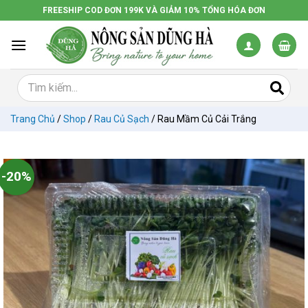
Chuyển
FREESHIP COD ĐƠN 199K VÀ GIẢM 10% TỔNG HÓA ĐƠN
đến
nội
dung
Trang Chủ
/
Shop
/
Rau Củ Sạch
/
Rau Mầm Củ Cải Trắng
-20%