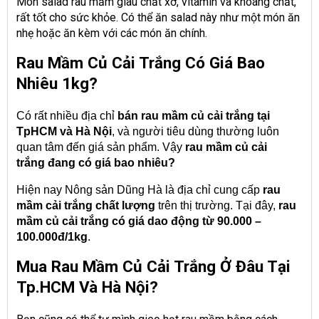
Món salad rau mầm giàu chất xơ, vitamin và khoáng chất,
rất tốt cho sức khỏe. Có thể ăn salad này như một món ăn
nhẹ hoặc ăn kèm với các món ăn chính.
Rau Mầm Củ Cải Trắng Có Giá Bao
Nhiêu 1kg?
Có rất nhiều địa chỉ
bán rau mầm củ cải trắng tại
TpHCM và Hà Nội
, và người tiêu dùng thường luôn
quan tâm đến giá sản phẩm. Vậy
rau mầm củ cải
trắng
đang có giá bao nhiêu?
Hiện nay Nông sản Dũng Hà là địa chỉ cung cấp
rau
mầm cải trắng
chất lượng
trên thị trường. Tại đây,
rau
mầm củ cải trắng
có giá dao động từ 90.000 –
100.000đ/1kg
.
Mua Rau Mầm Củ Cải Trắng Ở Đâu Tại
Tp.HCM Và Hà Nội?