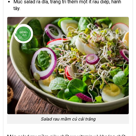
Múc salad ra dĩa, trang trí thêm một ít rau diếp, hành
tây.
Salad rau mầm củ cải trắng