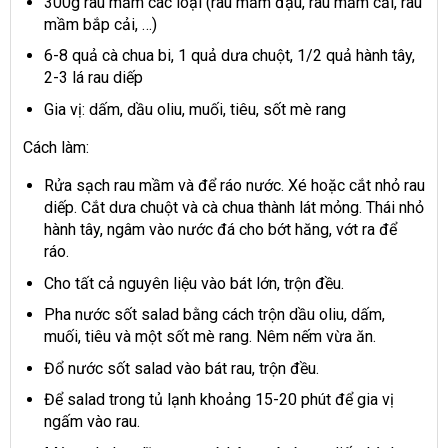
300g rau mầm các loại (rau mầm đậu, rau mầm cải, rau
mầm bắp cải, …)
6-8 quả cà chua bi, 1 quả dưa chuột, 1/2 quả hành tây,
2-3 lá rau diếp
Gia vị: dấm, dầu oliu, muối, tiêu, sốt mè rang
Cách làm:
Rửa sạch rau mầm và để ráo nước. Xé hoặc cắt nhỏ rau
diếp. Cắt dưa chuột và cà chua thành lát mỏng. Thái nhỏ
hành tây, ngâm vào nước đá cho bớt hăng, vớt ra để
ráo.
Cho tất cả nguyên liệu vào bát lớn, trộn đều.
Pha nước sốt salad bằng cách trộn dầu oliu, dấm,
muối, tiêu và một sốt mè rang. Nêm nếm vừa ăn.
Đổ nước sốt salad vào bát rau, trộn đều.
Để salad trong tủ lạnh khoảng 15-20 phút để gia vị
ngấm vào rau.