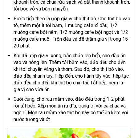
khoanh tròn; cà chua rửa sạch và cắt thành khoanh tròn;
tỏi bóc vỏ và băm nhuyễn.
Bước tiếp theo là ướp gia vị cho thịt bò. Cho thịt bò vào
tô, thêm một ít tỏi băm, 1 muỗng cafe xì dầu, 1/2
muỗng cafe bột nêm, 1/2 muỗng cafe bột ngọt và 1/2
muỗng cafe muối. Trộn đều và để thấm gia vị trong 15-
20 phút.
Khi đã ướp gia vị xong, bắc chảo lên bếp, cho dầu ăn
vào và nóng lên. Thêm tỏi băm vào, đảo đều cho đến
khi tỏi chuyển vàng và thơm. Sau đó, cho thịt bò vào,
đảo đều nhanh tay. Tiếp đến, cho hành tây vào, tiếp tục
đảo đều cho đến khi thịt bò chín tái. Tắt bếp, nêm lại
gia vị cho vừa ăn.
Cuối cùng, cho rau mầm vào, đảo đều trong 1-2 phút
rồi tắt bếp. Xếp món ăn ra đĩa, trang trí với cà chua và
ngò rí. Món rau mầm xào thịt bò này có thể ăn kèm với
nước tương và ớt.