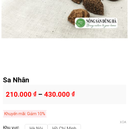
Sa Nhân
210.000
₫
–
430.000
₫
Khuyến mãi: Giảm 10%
XÓA
Khu vực
Hà Nội
Hồ Chí Minh