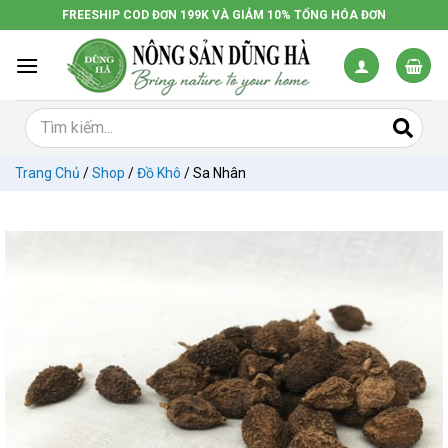
Chuyển
FREESHIP COD ĐƠN 199K VÀ GIẢM 10% TỔNG HÓA ĐƠN
đến
nội
dung
Trang Chủ
/
Shop
/
Đồ Khô
/
Sa Nhân