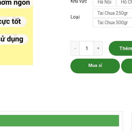
Khu vực
Hà Nội
Hồ C
Tai Chua 250gr
Loại
Tai Chua 500gr
Tai Chua Khô số lượng
Thêm 
Mua sỉ