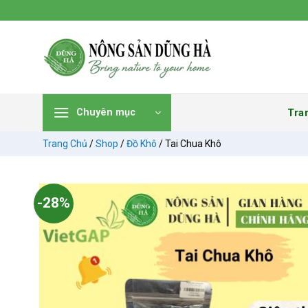
Chuyển
đến
nội
dung
Tra
Chuyên mục
Trang Chủ
/
Shop
/
Đồ Khô
/
Tai Chua Khô
-28%