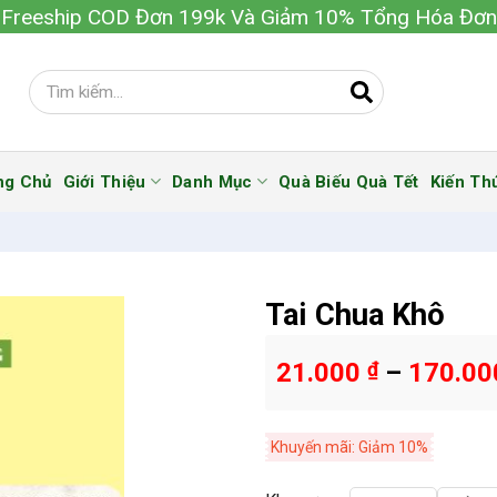
Freeship COD Đơn 199k Và Giảm 10% Tổng Hóa Đơn
ng Chủ
Giới Thiệu
Danh Mục
Quà Biếu Quà Tết
Kiến Th
Tai Chua Khô
21.000
₫
–
170.0
Khuyến mãi: Giảm 10%