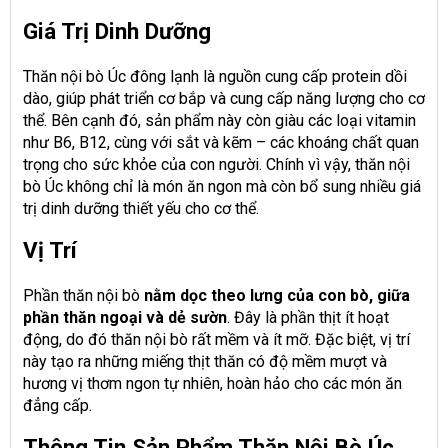
Giá Trị Dinh Dưỡng
Thăn nội bò Úc đông lạnh là nguồn cung cấp protein dồi
dào, giúp phát triển cơ bắp và cung cấp năng lượng cho cơ
thể. Bên cạnh đó, sản phẩm này còn giàu các loại vitamin
như B6, B12, cùng với sắt và kẽm – các khoáng chất quan
trọng cho sức khỏe của con người. Chính vì vậy, thăn nội
bò Úc không chỉ là món ăn ngon mà còn bổ sung nhiều giá
trị dinh dưỡng thiết yếu cho cơ thể.
Vị Trí
Phần thăn nội bò
nằm dọc theo lưng của con bò, giữa
phần thăn ngoại và dẻ sườn
. Đây là phần thịt ít hoạt
động, do đó thăn nội bò rất mềm và ít mỡ. Đặc biệt, vị trí
này tạo ra những miếng thịt thăn có độ mềm mượt và
hương vị thơm ngon tự nhiên, hoàn hảo cho các món ăn
đẳng cấp.
Thông Tin Sản Phẩm Thăn Nội Bò Úc