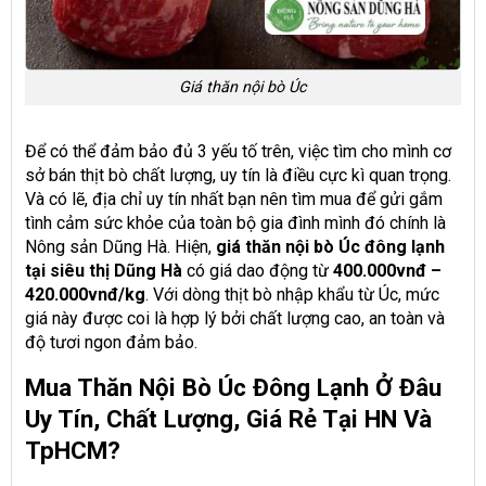
Giá thăn nội bò Úc
Để có thể đảm bảo đủ 3 yếu tố trên, việc tìm cho mình cơ
sở bán thịt bò chất lượng, uy tín là điều cực kì quan trọng.
Và có lẽ, địa chỉ uy tín nhất bạn nên tìm mua để gửi gắm
tình cảm sức khỏe của toàn bộ gia đình mình đó chính là
Nông sản Dũng Hà. Hiện,
giá thăn nội bò Úc đông lạnh
tại siêu thị Dũng Hà
có giá dao động từ
400.000vnđ –
420.000vnđ/kg
. Với dòng thịt bò nhập khẩu từ Úc, mức
giá này được coi là hợp lý bởi chất lượng cao, an toàn và
độ tươi ngon đảm bảo.
Mua Thăn Nội Bò Úc Đông Lạnh Ở Đâu
Uy Tín, Chất Lượng, Giá Rẻ Tại HN Và
TpHCM?