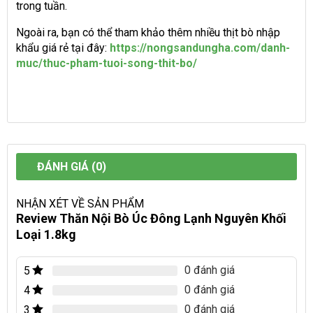
trong tuần.
Ngoài ra, bạn có thể tham khảo thêm nhiều thịt bò nhập
khẩu giá rẻ tại đây:
https://nongsandungha.com/danh-
muc/thuc-pham-tuoi-song-thit-bo/
ĐÁNH GIÁ (0)
NHẬN XÉT VỀ SẢN PHẨM
Review Thăn Nội Bò Úc Đông Lạnh Nguyên Khối
Loại 1.8kg
0 đánh giá
5
0 đánh giá
4
0 đánh giá
3