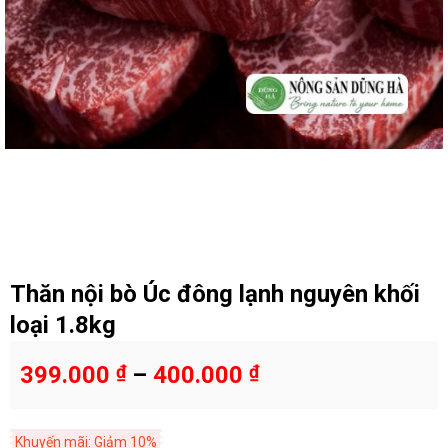
Thăn nội bò Úc đông lạnh nguyên khối
loại 1.8kg
399.000
₫
–
400.000
₫
Khuyến mãi: Giảm 10%