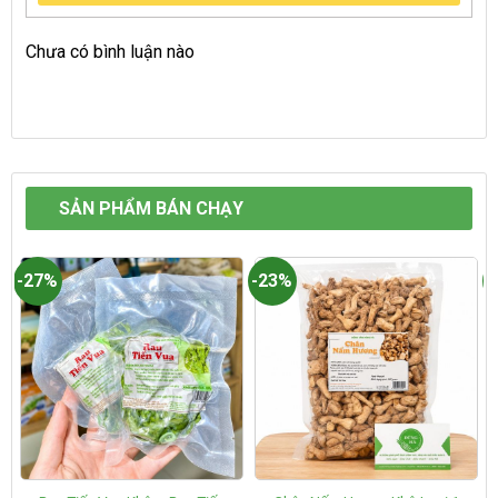
Chưa có bình luận nào
SẢN PHẨM BÁN CHẠY
-27%
-23%
-