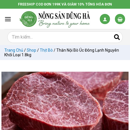
Chuyển
FREESHIP COD ĐƠN 199K VÀ GIẢM 10% TỔNG HÓA ĐƠN
đến
nội
dung
Trang Chủ
/
Shop
/
Thịt Bò
/
Thăn Nội Bò Úc Đông Lạnh Nguyên
Khối Loại 1.8kg