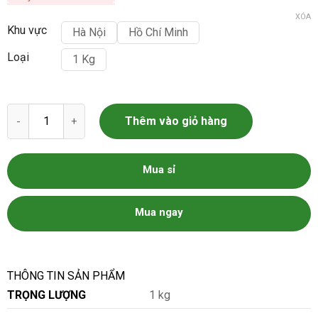
XÓA
Khu vực
Hà Nội
Hồ Chí Minh
Loại
1 Kg
Thăn nội bò Úc đông lạnh nguyên khối loại 1.8kg số lượng
Thêm vào giỏ hàng
Mua sỉ
Mua ngay
THÔNG TIN SẢN PHẨM
TRỌNG LƯỢNG
1 kg