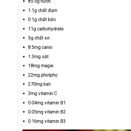
85.5g nước
1.1g chất đạm
0.1g chất béo
11g carbohydrate
3g chất xơ
8.5mg canxi
1.3mg sắt
18mg magie
22mg photpho
270mg kali
3mg vitamin C
0.04mg vitamin B1
0.05mg vitamin B2
0.16mg vitamin B3