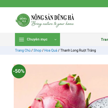
Chuyển
đến
nội
dung
Tra
Chuyên mục
Trang Chủ
/
Shop
/
Hoa Quả
/
Thanh Long Ruột Trắng
-50%