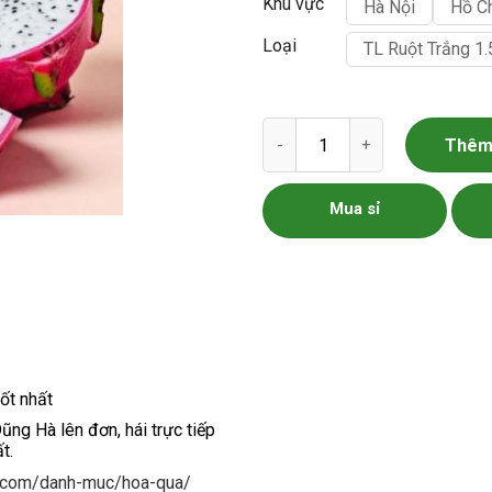
Khu vực
Hà Nội
Hồ C
Loại
TL Ruột Trắng 1
Thanh Long Ruột Trắng số lượ
Thêm 
Mua sỉ
tốt nhất
ng Hà lên đơn, hái trực tiếp
t.
a.com/danh-muc/hoa-qua/