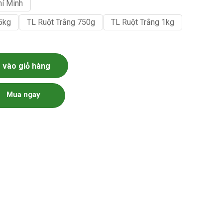
hí Minh
.5kg
TL Ruột Trắng 750g
TL Ruột Trắng 1kg
ng
vào giỏ hàng
Mua ngay