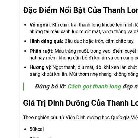
Đặc Điểm Nổi Bật Của Thanh Lo
Vỏ ngoài:
Khi chín, trái thanh long khoác lên mình
những tai màu xanh lục mướt mát, vươn thẳng và d
Hình dáng quả:
Bầu dục hoặc tròn, cầm chắc tay.
Phần ruột:
Màu trắng muốt, trong veo, điểm xuyết v
hạt này mềm, không cần bỏ đi khi ăn và còn cung c
Hương vị:
Ngọt thanh, dịu mát, đôi khi xen lẫn chú
sảng khoái khi ăn. Mùi thơm nhẹ nhàng, không nồng 
Đừng bỏ lỡ:
Cách gọt thanh long
đẹp m
Giá Trị Dinh Dưỡng Của Thanh L
Theo nghiên cứu từ Viện Dinh dưỡng học Quốc gia Việt
50kcal