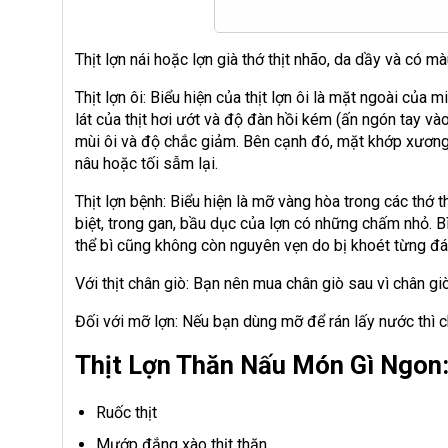
Thịt lợn nái hoặc lợn già thớ thịt nhão, da dầy và có 
Thịt lợn ôi: Biểu hiện của thịt lợn ôi là mặt ngoài của 
lát của thịt hơi ướt và độ đàn hồi kém (ấn ngón tay vào
mùi ôi và độ chắc giảm. Bên cạnh đó, mặt khớp xương c
nâu hoặc tối sẫm lại.
Thịt lợn bệnh: Biểu hiện là mỡ vàng hòa trong các thớ th
biệt, trong gan, bầu dục của lợn có những chấm nhỏ. B
thể bì cũng không còn nguyên vẹn do bị khoét từng đá
Với thịt chân giò: Bạn nên mua chân giò sau vì chân gi
Đối với mỡ lợn: Nếu bạn dùng mỡ để rán lấy nước thì c
Thịt Lợn Thăn Nấu Món Gì Ngon
Ruốc thịt
Mướp đắng xào thịt thăn