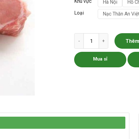
Khu vực
Hà Nội
Hồ C
Loại
Nạc Thăn An Việ
Thịt Nạc Thăn Lợn Thảo Dược
Thêm 
Mua sỉ