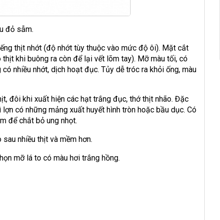
màu đỏ sẫm.
miếng thịt nhớt (độ nhớt tùy thuộc vào mức độ ôi). Mặt cắt
 thịt khi buông ra còn để lại vết lõm tay). Mỡ màu tối, có
ó nhiều nhớt, dịch hoạt đục. Tủy dễ tróc ra khỏi ống, màu
ịt, đôi khi xuất hiện các hạt trắng đục, thớ thịt nhão. Đặc
ì lợn có những mảng xuất huyết hình tròn hoặc bầu dục. Có
m để chắt bỏ ung nhọt.
ò sau nhiều thịt và mềm hơn.
họn mỡ lá to có màu hơi trắng hồng.
: