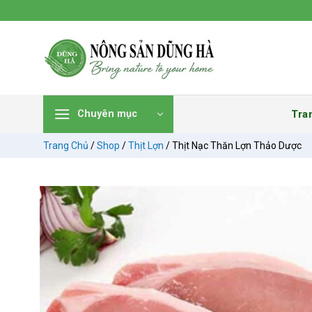
Chuyển
đến
nội
dung
Tra
Chuyên mục
Trang Chủ
/
Shop
/
Thịt Lợn
/
Thịt Nạc Thăn Lợn Thảo Dược