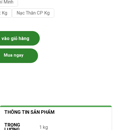
hí Minh
t Kg
Nạc Thăn CP Kg
 số lượng
vào giỏ hàng
Mua ngay
THÔNG TIN SẢN PHẨM
TRỌNG
1 kg
LƯỢNG