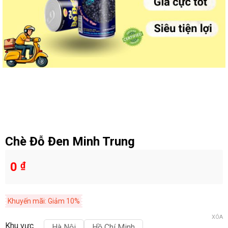
Chè Đỗ Đen Minh Trung
0
₫
Khuyến mãi: Giảm 10%
XÓA
Khu vực
Hà Nội
Hồ Chí Minh