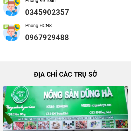
Phòng Kế Toán
0345902357
Phòng HCNS
0967929488
ĐỊA CHỈ CÁC TRỤ SỞ