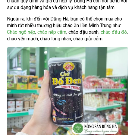
chuẩn quy định và giá cả hợp lý. Dũng Hà còn nổi tiếng với
sự đa dạng hàng hóa và dịch vụ khách hàng tận tâm.
Ngoài ra, khi đến với Dũng Hà, bạn có thể chọn mua cho
mình rất nhiều thương hiệu cháo ăn liền Minh Trung như:
Cháo ngô nếp
,
cháo nếp cẩm
, cháo đậu xanh,
cháo đậu đỏ
,
cháo yến mạch, cháo long nhãn, cháo giải cảm.