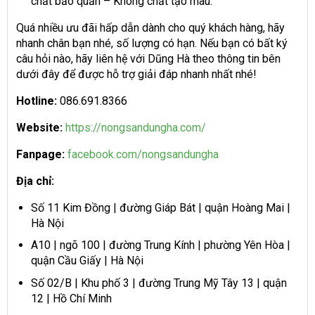
chất bảo quản – Không chất tạo màu.
Quá nhiều ưu đãi hấp dẫn dành cho quý khách hàng, hãy
nhanh chân bạn nhé, số lượng có hạn. Nếu bạn có bất ký
câu hỏi nào, hãy liên hệ với Dũng Hà theo thông tin bên
dưới đây để được hỗ trợ giải đáp nhanh nhất nhé!
Hotline:
086.691.8366
Website:
https://nongsandungha.com/
Fanpage:
facebook.com/nongsandungha
Địa chỉ:
Số 11 Kim Đồng | đường Giáp Bát | quận Hoàng Mai |
Hà Nội
A10 | ngõ 100 | đường Trung Kính | phường Yên Hòa |
quận Cầu Giấy | Hà Nội
Số 02/B | Khu phố 3 | đường Trung Mỹ Tây 13 | quận
12 | Hồ Chí Minh