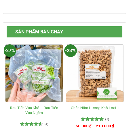
SẢN PHẨM BÁN CHẠY
-27%
-23%
-
Rau Tiến Vua Khô – Rau Tiến
Chân Nấm Hương Khô Loại 1
Vua Ngâm
(7)
(4)
50.000
Được xếp
₫
–
210.000
₫