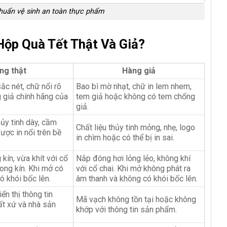
chuẩn vệ sinh an toàn thực phẩm
Hộp Quà Tết Thật Và Giả?
ng thật
Hàng giả
ắc nét, chữ nổi rõ
Bao bì mờ nhạt, chữ in lem nhem,
 giả chính hãng của
tem giả hoặc không có tem chống
giả.
hủy tinh dày, cầm
Chất liệu thủy tinh mỏng, nhẹ, logo
ược in nổi trên bề
in chìm hoặc có thể bị in sai.
ín, vừa khít với cổ
Nắp đóng hơi lỏng lẻo, không khí
ong kín. Khi mở có
với cổ chai. Khi mở không phát ra
ó khói bốc lên.
âm thanh và không có khói bốc lên.
ển thị thông tin
Mã vạch không tồn tại hoặc không
ất xứ và nhà sản
khớp với thông tin sản phẩm.