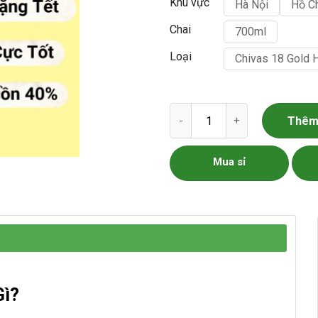
Khu vực
Hà Nội
Hồ C
Chai
700ml
Loại
Chivas 18 Gold 
Chivas 18 Gold Hộp Quà Tết s
Thêm 
Mua sỉ
Gì?