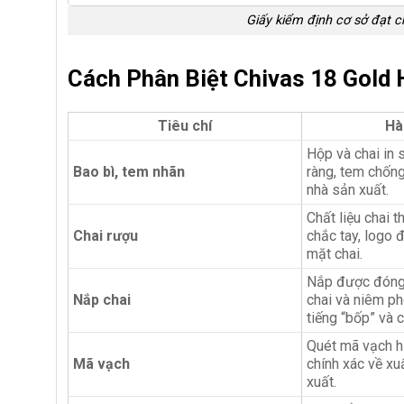
Giấy kiểm định cơ sở đạt 
Cách Phân Biệt Chivas 18 Gold 
Tiêu chí
Hà
Hộp và chai in s
Bao bì, tem nhãn
ràng, tem chống
nhà sản xuất.
Chất liệu chai t
Chai rượu
chắc tay, logo đ
mặt chai.
Nắp được đóng k
Nắp chai
chai và niêm ph
tiếng “bốp” và c
Quét mã vạch hi
Mã vạch
chính xác về xu
xuất.