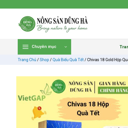
Chuyển
đến
nội
dung
Tra
Chuyên mục
Trang Chủ
/
Shop
/
Quà Biếu Quà Tết
/
Chivas 18 Gold Hộp Qu