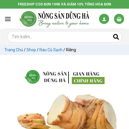
Chuyển
FREESHIP COD ĐƠN 199K VÀ GIẢM 10% TỔNG HÓA ĐƠN
đến
nội
dung
Trang Chủ
/
Shop
/
Rau Củ Sạch
/
Riềng