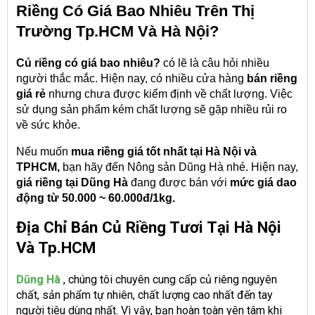
Riềng Có Giá Bao Nhiêu Trên Thị
Trường Tp.HCM Và Hà Nội?
Củ riềng có giá bao nhiêu?
có lẽ là câu hỏi nhiều
người thắc mắc. Hiện nay, có nhiều cửa hàng
bán riềng
giá rẻ
nhưng chưa được kiểm định về chất lượng. Việc
sử dụng sản phẩm kém chất lượng sẽ gặp nhiều rủi ro
về sức khỏe.
Nếu muốn
mua riềng giá tốt nhất tại Hà Nội và
TPHCM,
bạn hãy đến Nông sản Dũng Hà nhé. Hiện nay,
giá riềng tại Dũng Hà
đang được bán với
mức giá dao
động từ 50.000 ~ 60.000đ/1kg.
Địa Chỉ Bán Củ Riềng Tươi Tại Hà Nội
Và Tp.HCM
Dũng Hà
, chúng tôi chuyên cung cấp củ riêng nguyên
chất, sản phẩm tự nhiên, chất lượng cao nhất đến tay
người tiêu dùng nhất. Vì vậy, bạn hoàn toàn yên tâm khi