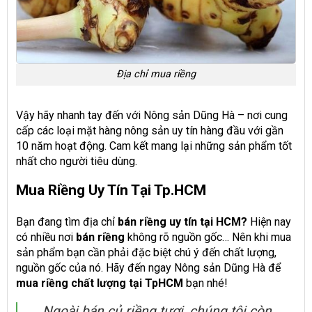
Địa chỉ mua riềng
Vậy hãy nhanh tay đến với Nông sản Dũng Hà – nơi cung
cấp các loại mặt hàng nông sản uy tín hàng đầu với gần
10 năm hoạt động. Cam kết mang lại những sản phẩm tốt
nhất cho người tiêu dùng.
Mua
Riềng
Uy Tín Tại Tp.HCM
Bạn đang tìm địa chỉ
bán riềng
uy tín tại HCM?
Hiện nay
có nhiều nơi
bán riềng
không rõ nguồn gốc… Nên khi mua
sản phẩm bạn cần phải đặc biệt chú ý đến chất lượng,
nguồn gốc của nó. Hãy đến ngay Nông sản Dũng Hà để
mua riềng
chất lượng tại TpHCM
bạn nhé!
Ngoài bán củ riềng tươi, chúng tôi còn