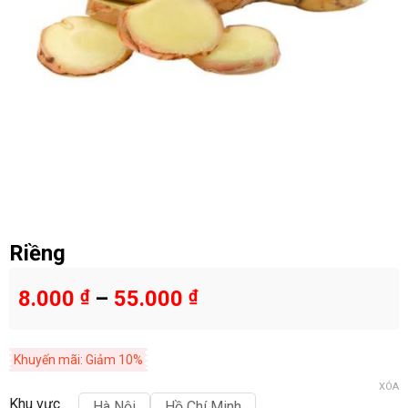
Riềng
8.000
₫
–
55.000
₫
Khuyến mãi: Giảm 10%
XÓA
Khu vực
Hà Nội
Hồ Chí Minh