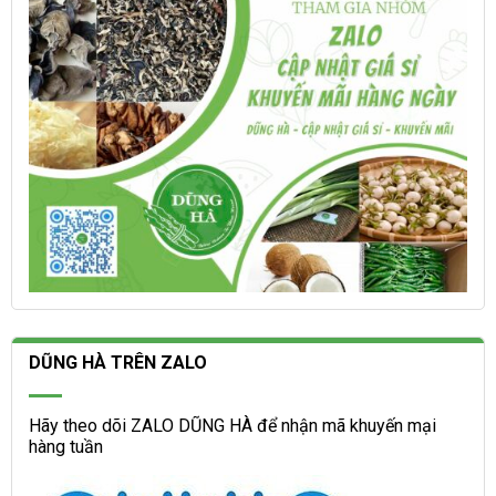
trên
sản
trang
phẩm
sản
phẩm
DŨNG HÀ TRÊN ZALO
Hãy theo dõi ZALO DŨNG HÀ để nhận mã khuyến mại
hàng tuần