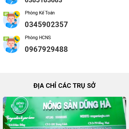
0385183683
Phòng Kế Toán
0345902357
Phòng HCNS
0967929488
ĐỊA CHỈ CÁC TRỤ SỞ