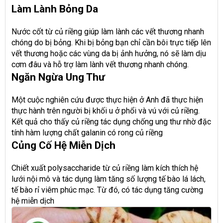
Làm Lành Bỏng Da
Nước cốt từ củ riềng giúp làm lành các vết thương nhanh
chóng do bị bỏng. Khi bị bỏng bạn chỉ cần bôi trực tiếp lên
vết thương hoặc các vùng da bị ảnh hưởng, nó sẽ làm dịu
cơm đâu và hỗ trợ làm lành vết thương nhanh chóng.
Ngăn Ngừa Ung Thư
Một cuộc nghiên cứu được thực hiện ở Anh đã thực hiện
thực hành trên người bị khối u ở phổi và vú với củ riềng.
Kết quả cho thấy củ riềng tác dụng chống ung thư nhờ đặc
tính hàm lượng chất galanin có rong củ riềng
Củng Cố Hệ Miễn Dịch
Chiết xuất polysaccharide từ củ riềng làm kích thích hệ
lưới nội mô và tác dụng làm tăng số lượng tế bào lá lách,
tế bào rỉ viêm phúc mạc. Từ đó, có tác dụng tăng cường
hệ miễn dịch