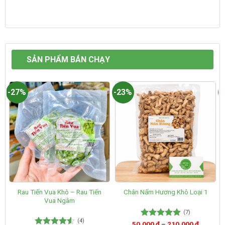
SẢN PHẨM BÁN CHẠY
-27%
-23%
-
Rau Tiến Vua Khô – Rau Tiến
Chân Nấm Hương Khô Loại 1
Vua Ngâm
(7)
(4)
50.000
Được xếp
₫
–
210.000
₫