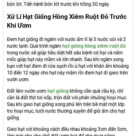
bón lót. Tiến hành bón lót trước khi trồng 30 ngày.
Xử Lí Hạt Giống Hồng Xiêm Ruột Đỏ Trước
Khi Ươm
Đem hạt giống đi ngâm với nước ấm tỉ lệ 3 nước sôi và 2
nước lạnh. Quá trình ngâm
hạt giống hồng xiêm ruột đỏ
trong nước sẽ giúp tiêu diệt hết sâu bệnh có hại và nấm
mốc giúp hạt nảy mầm và lớn nhanh. Sau khi ngâm xong
bạn vớt hạt đem đi rửa sạch rồi ủ hạt với khăn ẩm khoảng
10 đến 12 ngày cho hạt nảy mầm rồi đem hạt đi gieo trên
vườn ươm.
Đất làm vườn ươm
hạt giống
không cần quá cầu kỳ, chỉ
cần là đất thịt tơi xốp, trộn đất với phân chuồng hoại mục.
Sau khi gieo hạt giống xong phủ lên trên bề mặt một lớp
tro hoại mục, tưới nước thường xuyên để giữ ẩm cho hạt
giống.
Gieo hạt với khoảng cách đều nhau khoảng 3cm đến 5cm,
làm mái che cho chỗ đất ươm hạt để che mưa nắng.