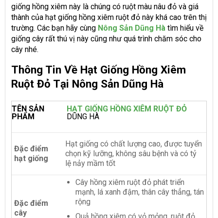
giống hồng xiêm này là chúng có ruột màu nâu đỏ và giá
thành của hạt giống hồng xiêm ruột đỏ này khá cao trên thị
trường. Các bạn hãy cùng
Nông Sản Dũng Hà
tìm hiểu về
giống cây rất thú vị này cũng như quá trình chăm sóc cho
cây nhé.
Thông Tin Về Hạt Giống Hồng Xiêm
Ruột Đỏ Tại Nông Sản Dũng Hà
TÊN SẢN
HẠT GIỐNG HỒNG XIÊM RUỘT ĐỎ
PHẨM
DŨNG HÀ
Hạt giống có chất lượng cao, được tuyển
Đặc điểm
chọn kỹ lưỡng, không sâu bệnh và có tỷ
hạt giống
lệ nảy mầm tốt
Cây hồng xiêm ruột đỏ phát triển
mạnh, lá xanh đậm, thân cây thẳng, tán
rộng
Đặc điểm
cây
Quả hồng xiêm có vỏ mỏng, ruột đỏ