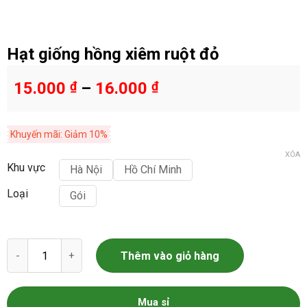
Hạt giống hồng xiêm ruột đỏ
15.000
₫
–
16.000
₫
Khuyến mãi: Giảm 10%
XÓA
Khu vực
Hà Nội
Hồ Chí Minh
Loại
Gói
Hạt giống hồng xiêm ruột đỏ số lượng
Thêm vào giỏ hàng
Mua sỉ