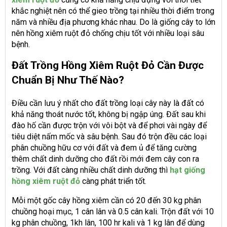
khắc nghiệt nên có thể gieo trồng tại nhiều thời điểm trong
năm và nhiều địa phương khác nhau. Do là giống cây to lớn
nên hồng xiêm ruột đỏ chống chịu tốt với nhiều loại sâu
bệnh.
Đất Trồng Hồng Xiêm Ruột Đỏ Cần Được
Chuẩn Bị Như Thế Nào?
Điều cần lưu ý nhất cho đất trồng loại cây này là đất có
khả năng thoát nước tốt, không bị ngập úng. Đất sau khi
đào hố cần được trộn với vôi bột và để phơi vài ngày để
tiêu diệt nấm mốc và sâu bệnh. Sau đó trộn đều các loại
phân chuồng hữu cơ với đất và đem ủ để tăng cường
thêm chất dinh dưỡng cho đất rồi mới đem cây con ra
trồng. Với đất càng nhiều chất dinh dưỡng thì
hạt giống
hồng xiêm ruột đỏ
càng phát triển tốt.
Mỗi một gốc cây hồng xiêm cần có 20 đến 30 kg phân
chuồng hoại mục, 1 cân lân và 0.5 cân kali. Trộn đất với 10
kg phân chuồng, 1kh lân, 100 hr kali và 1 kg lân để dùng