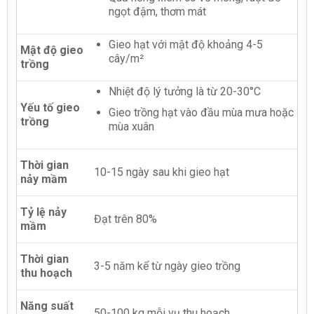
ngọt đậm, thơm mát
Gieo hạt với mật độ khoảng 4-5
Mật độ gieo
cây/m²
trồng
Nhiệt độ lý tưởng là từ 20-30°C
Yếu tố gieo
Gieo trồng hạt vào đầu mùa mưa hoặc
trồng
mùa xuân
Thời gian
10-15 ngày sau khi gieo hạt
nảy mầm
Tỷ lệ nảy
Đạt trên 80%
mầm
Thời gian
3-5 năm kể từ ngày gieo trồng
thu hoạch
Năng suất
50-100 kg mỗi vụ thu hoạch