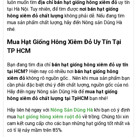
luôn muốn tìm
địa chỉ bán hạt giống hông xiêm đỏ
uy tín
tại Hà Nội. Tuy nhiên, để tìm được
nơi bán hạt giống
hông xiêm đỏ chất lượng
không phải dễ. Nếu đang tìm
mua sản phẩm chất lượng, hãy đến Nông sản Dũng Hà
nhé.
Mua Hạt Giống Hông Xiêm Đỏ Uy Tín Tại
TP HCM
Bạn đang tìm địa chỉ
bán hạt giống hông xiêm đỏ uy tín
tại HCM?
Hiện nay có nhiều nơi
bán hạt giống hông
xiêm đỏ
không rõ nguồn gốc… Nên khi mua sản phẩm bạn
cần phải đặc biệt chú ý đến chất lượng, nguồn gốc của nó.
Hãy đến ngay Nông sản Dũng Hà để
mua hạt giống
hông xiêm đỏ chất lượng tại TpHCM
bạn nhé!
Hãy liên hệ ngay với
Nông Sản Dũng Hà
khi bạn có ý định
mua
hạt giống hồng xiêm ruột đỏ
về trồng. Chúng tôi xin
cam kết cung cấp cho các bạn những hạt giống tốt nhất và
có tỉ lệ nảy mầm trên 85%.