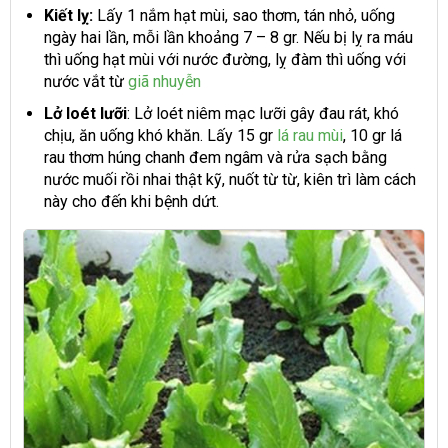
Kiết lỵ:
Lấy 1 nắm hạt mùi, sao thơm, tán nhỏ, uống
ngày hai lần, mỗi lần khoảng 7 – 8 gr. Nếu bị lỵ ra máu
thì uống hạt mùi với nước đường, lỵ đàm thì uống với
nước vắt từ
giã nhuyễn
Lở loét lưỡi
: Lở loét niêm mạc lưỡi gây đau rát, khó
chịu, ăn uống khó khăn. Lấy 15 gr
lá rau mùi
, 10 gr lá
rau thơm húng chanh đem ngâm và rửa sạch bằng
nước muối rồi nhai thật kỹ, nuốt từ từ, kiên trì làm cách
này cho đến khi bệnh dứt.