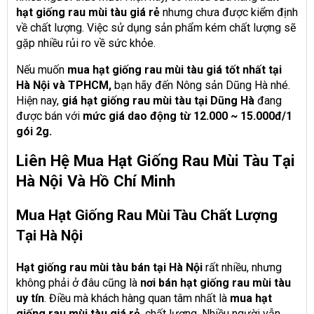
hạt giống rau mùi tàu giá rẻ
nhưng chưa được kiểm định
về chất lượng. Việc sử dụng sản phẩm kém chất lượng sẽ
gặp nhiều rủi ro về sức khỏe.
Nếu muốn
mua hạt giống rau mùi tàu giá tốt nhất tại
Hà Nội và TPHCM,
bạn hãy đến Nông sản Dũng Hà nhé.
Hiện nay,
giá hạt giống rau mùi tàu tại Dũng Hà
đang
được bán với
mức giá dao động từ 12.000 ~ 15.000đ/1
gói 2g.
Liên Hệ Mua Hạt Giống Rau Mùi Tàu Tại
Hà Nội Và Hồ Chí Minh
Mua Hạt Giống Rau Mùi Tàu Chất Lượng
Tại Hà Nội
Hạt giống rau mùi tàu bán tại Hà Nội
rất nhiều, nhưng
không phải ở đâu cũng là
nơi bán hạt giống rau mùi tàu
uy tín
. Điều mà khách hàng quan tâm nhất là
mua hạt
giống rau mùi tàu giá rẻ
, chất lượng. Nhiều người vẫn