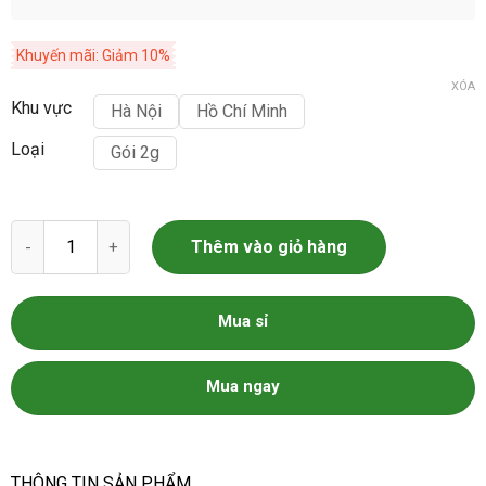
Khuyến mãi: Giảm 10%
XÓA
Khu vực
Hà Nội
Hồ Chí Minh
Loại
Gói 2g
Hạt giống rau mùi tàu gói 20g số lượng
Thêm vào giỏ hàng
Mua sỉ
Mua ngay
THÔNG TIN SẢN PHẨM