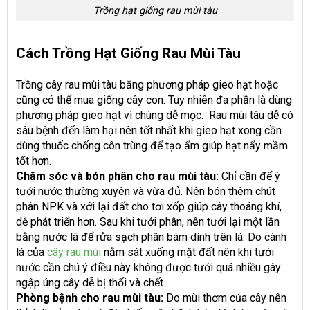
Trồng hạt giống rau mùi tàu
Cách Trồng Hạt Giống Rau Mùi Tàu
Trồng cây rau mùi tàu bằng phương pháp gieo hạt hoặc
cũng có thể mua giống cây con. Tuy nhiên đa phần là dùng
phương pháp gieo hạt vì chúng dễ mọc. Rau mùi tàu dễ có
sâu bệnh đến làm hại nên tốt nhất khi gieo hạt xong cần
dùng thuốc chống côn trùng để tạo ẩm giúp hạt nẩy mầm
tốt hơn.
Chăm sóc và bón phân cho rau mùi tàu:
Chỉ cần để ý
tưới nước thường xuyên và vừa đủ. Nên bón thêm chút
phân NPK và xới lại đất cho tơi xốp giúp cây thoáng khí,
dễ phát triển hơn. Sau khi tưới phân, nên tưới lại một lần
bằng nước lã để rửa sạch phân bám dính trên lá. Do cành
lá của
cây rau mùi
nằm sát xuống mặt đất nên khi tưới
nước cần chú ý điều này không được tưới quá nhiều gây
ngập úng cây dễ bị thối và chết.
Phòng bệnh cho rau mùi tàu:
Do mùi thơm của cây nên