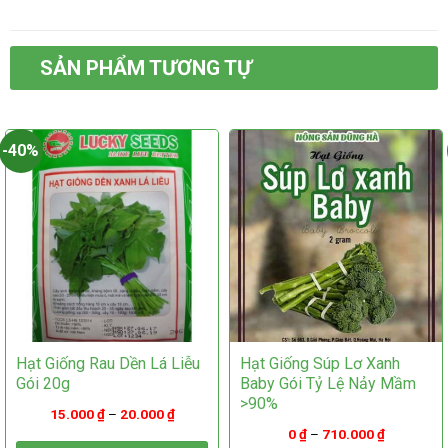
có
nhiều
nhiều
biến
biến
thể.
thể.
Các
SẢN PHẨM TƯƠNG TỰ
Các
tùy
tùy
chọn
chọn
có
có
thể
-40%
thể
được
được
chọn
chọn
trên
trên
trang
trang
sản
sản
phẩm
phẩm
Hạt Giống Rau Dền Lá Liễu
Hạt Giống Súp Lơ Xanh
Gói 20g
Baby Gói Tỷ Lệ Nảy Mầm
>90%
15.000
₫
–
20.000
₫
0
₫
–
710.000
₫