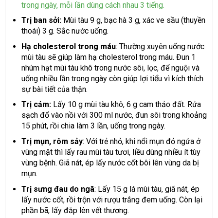
trong ngày, mỗi lần dùng cách nhau 3 tiếng.
Trị ban sởi:
Mùi tàu 9 g, bạc hà 3 g, xác ve sầu (thuyền
thoái) 3 g. Sắc nước uống.
Hạ cholesterol trong máu
: Thường xuyên uống nước
mùi tàu sẽ giúp làm hạ cholesterol trong máu. Đun 1
nhúm hạt mùi tàu khô trong nước sôi, lọc, để nguội và
uống nhiều lần trong ngày còn giúp lợi tiểu vì kích thích
sự bài tiết của thận.
Trị cảm:
Lấy 10 g mùi tàu khô, 6 g cam thảo đất. Rửa
sạch đổ vào nồi với 300 ml nước, đun sôi trong khoảng
15 phút, rồi chia làm 3 lần, uống trong ngày.
Trị mụn, rôm sảy
: Với trẻ nhỏ, khi nổi mụn đỏ ngứa ở
vùng mặt thì lấy rau mùi tàu tươi, liều dùng nhiều ít tùy
vùng bệnh. Giã nát, ép lấy nước cốt bôi lên vùng da bị
mụn.
Trị sưng đau do ngã
: Lấy 15 g lá mùi tàu, giã nát, ép
lấy nước cốt, rồi trộn với rượu trắng đem uống. Còn lại
phần bã, lấy đắp lên vết thương.