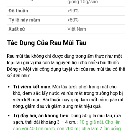
giống 10g/sào
Độ thuần
>99%
Tỷ lệ nảy mầm
>80%
Xuất xứ
Việt Nam
Tác Dụng Của Rau Mùi Tàu
Rau mùi tàu không chỉ được dùng trong ẩm thực như một
loại rau gia vị mà còn là nguyên liệu cho nhiều bài thuốc
Đông y. Một vài công dụng tuyệt vời của rau mùi tàu có thể
kể đến như:
Trị viêm kết mạc
: Mùi tàu tươi, phơi trong mát cho
khô, đem sắc lấy nước và rửa mắt trong trường hợp bị
viêm kết mạc. Bài thuốc này giúp làm mất cảm giác rát
nóng, giảm đau và giảm sưng mắt hiệu quả.
Trị đầy hơi, ăn không tiêu
: Dùng 50 g lá mùi tàu, rửa
sạch, thái dài khoảng 3 – 4 cm.
: 10 g giã nát. Cho lên
sắc với 400 ml nước, còn 200 ml, chia làm 2 lần uống