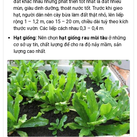
đất khác nhau nhưng phát triển tốt nhất là đất nhiều
mùn, giàu dinh dưỡng, thoát nước tốt. Trước khi gieo
hạt, người dân nên cày bừa làm đất thật nhỏ, lên liếp
rộng 1 – 1,2 m, cao 15 – 20 cm, chiều dài tuỳ theo kích
thước vườn. Các liếp cách nhau 0,3 – 0,4 m.
Hạt giống:
Nên chọn
hạt giống rau mùi tàu
ở những
cơ sở uy tín, chất lượng để cho ra độ nảy mầm, sản
lượng cao nhất.