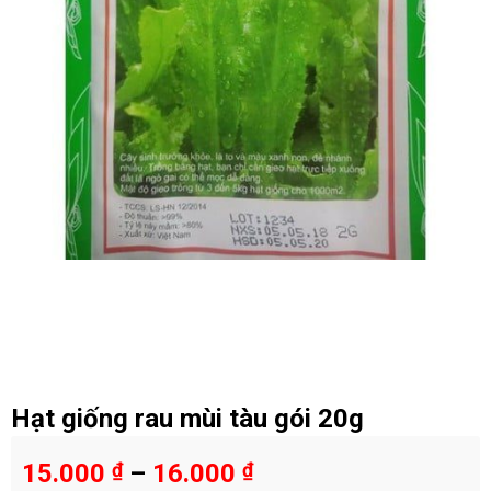
Hạt giống rau mùi tàu gói 20g
15.000
₫
–
16.000
₫