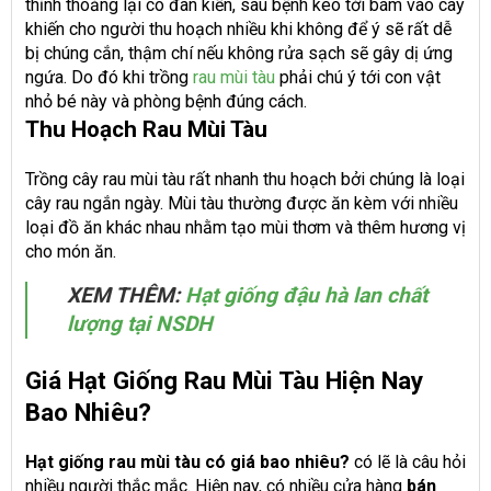
thỉnh thoảng lại có đàn kiến, sâu bệnh kéo tới bám vào cây
khiến cho người thu hoạch nhiều khi không để ý sẽ rất dễ
bị chúng cắn, thậm chí nếu không rửa sạch sẽ gây dị ứng
ngứa. Do đó khi trồng
rau mùi tàu
phải chú ý tới con vật
nhỏ bé này và phòng bệnh đúng cách.
Thu Hoạch Rau Mùi Tàu
Trồng cây rau mùi tàu rất nhanh thu hoạch bởi chúng là loại
cây rau ngắn ngày. Mùi tàu thường được ăn kèm với nhiều
loại đồ ăn khác nhau nhằm tạo mùi thơm và thêm hương vị
cho món ăn.
XEM THÊM:
Hạt giống đậu hà lan chất
lượng tại NSDH
Giá Hạt Giống Rau Mùi Tàu Hiện Nay
Bao Nhiêu?
Hạt giống rau mùi tàu có giá bao nhiêu?
có lẽ là câu hỏi
nhiều người thắc mắc. Hiện nay, có nhiều cửa hàng
bán