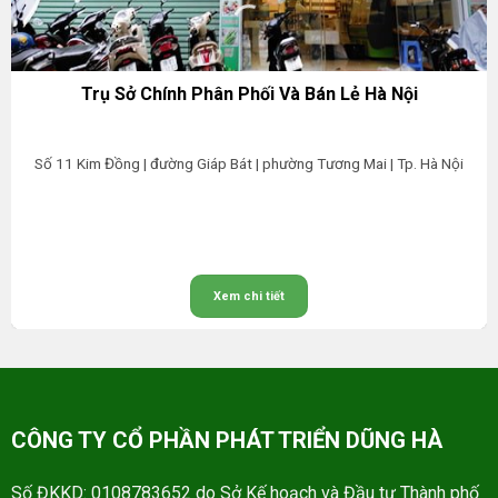
Trụ Sở Chính Phân Phối Và Bán Lẻ Hà Nội
Số 11 Kim Đồng | đường Giáp Bát | phường Tương Mai | Tp. Hà Nội
Xem chi tiết
CÔNG TY CỔ PHẦN PHÁT TRIỂN DŨNG HÀ
Số ĐKKD: 0108783652 do Sở Kế hoạch và Đầu tư Thành phố