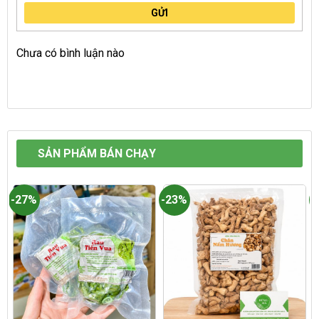
GỬI
Chưa có bình luận nào
SẢN PHẨM BÁN CHẠY
-27%
-23%
-