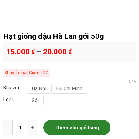
Hạt giống đậu Hà Lan gói 50g
15.000
₫
–
20.000
₫
Khuyến mãi: Giảm 10%
XÓA
Khu vực
Hà Nội
Hồ Chí Minh
Loại
Gói
Hạt giống đậu Hà Lan gói 50g số lượng
Thêm vào giỏ hàng