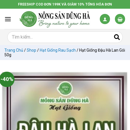
Chuyển
FREESHIP COD ĐƠN 199K VÀ GIẢM 10% TỔNG HÓA ĐƠN
đến
nội
dung
Trang Chủ
/
Shop
/
Hạt Giống Rau Sạch
/
Hạt Giống Đậu Hà Lan Gói
50g
-40%