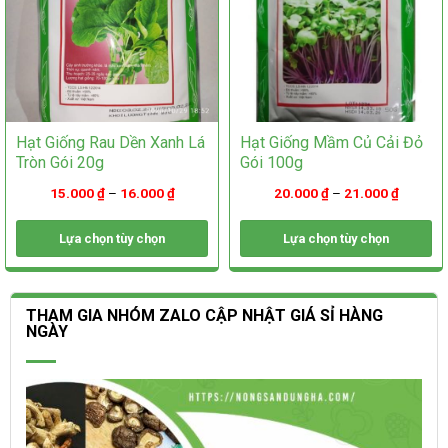
trang
sản
sản
phẩm
phẩm
Hạt Giống Rau Dền Xanh Lá
Hạt Giống Mầm Củ Cải Đỏ
Tròn Gói 20g
Gói 100g
15.000
₫
–
16.000
₫
20.000
₫
–
21.000
₫
Lựa chọn tùy chọn
Lựa chọn tùy chọn
Sản
Sản
phẩm
phẩm
này
này
THAM GIA NHÓM ZALO CẬP NHẬT GIÁ SỈ HÀNG
có
có
NGÀY
nhiều
nhiều
biến
biến
thể.
thể.
Các
Các
tùy
tùy
chọn
chọn