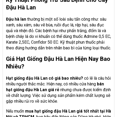
Đậu Hà Lan
Đậu hà lan
thường bị một số loài sâu tấn công như: sâu
xanh, sâu xám, sâu vẽ bùa, ruồi đục lá, rệp hại, sâu đục
quả và nhện đỏ. Các bệnh hại như phấn trắng, đốm lá và
bệnh cháy lá do vi khuẩn có thể dùng thuốc Admine 0,5 EC,
Karate 2,5EC, Confidor 50 EC. Kỹ thuật phun thuốc phải
theo đúng hướng dẫn trên nhãn bao bì của từng loại thuốc.
Giá Hạt Giống Đậu Hà Lan Hiện Nay Bao
Nhiêu?
Hạt giống đậu Hà Lan có giá bao nhiêu?
có lẽ là câu hỏi
nhiều người thắc mắc. Hiện nay, có nhiều cửa hàng
bán
hạt giống đậu Hà Lan giá rẻ
nhưng chưa được kiểm định
về chất lượng. Việc sử dụng sản phẩm kém chất lượng sẽ
gặp nhiều rủi ro về sức khỏe.
Nếu muốn
mua hạt giống đậu Hà Lan giá tốt nhất tại Hà
Nội và TPHCM,
bạn hãy đến Nông sản Dũng Hà nhé. Hiện