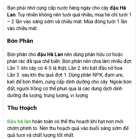
Bạn phải nhớ cung cấp nước hàng ngày cho cây
đậu Hà
Lan
. Tuy nhiên không nên tưới quá nhiều, mùa hè chỉ tưới 1
– 2 lần vào sáng sớm và chiều mát. Mùa đông tưới 1 lần
vào chiều mát.
Bón Phân
Bón phân cho
đậu Hà Lan
nên dùng phân hữu cơ hoặc
phân rác đã qua chế biến. Bón phân nên chia làm nhiều đợt:
Lần 1: khi cây có 4-5 lá thật; Lần 2: khi bắt đầu nở hoa.
Lần 3: sau khi thu quả đợt 1. Dùng phân NPK, đạm ure,
kali để bón thêm, cung cấp dinh dưỡng cho cây. Ngoài bón
đất, người trồng có thể phun qua lá các dung dịch dinh
dưỡng đa lượng, trung lượng, vi lượng.
Thu Hoạch
Đậu hà lan
hoàn toàn có thể thu hoạch khi hạt non mới
chớm phình to. Nên thu hoạch quả vào buổi sáng sớm để
quả tươi và chất lượng tốt nhất.