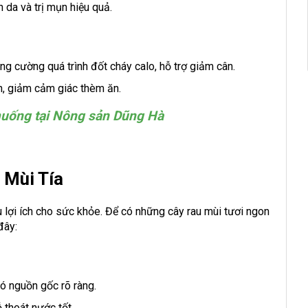
 da và trị mụn hiệu quả.
ng cường quá trình đốt cháy calo, hỗ trợ giảm cân.
n, giảm cảm giác thèm ăn.
muống tại Nông sản Dũng Hà
 Mùi Tía
u lợi ích cho sức khỏe. Để có những cây rau mùi tươi ngon
đây:
có nguồn gốc rõ ràng.
thoát nước tốt.