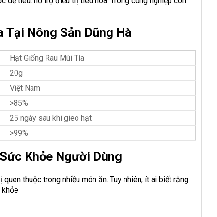
ốc dễ tiêu, hỗ trợ điều trị tiêu hóa. Trong công nghiệp còn
a Tại Nông Sản Dũng Hà
Hạt Giống Rau Mùi Tía
20g
Việt Nam
>85%
25 ngày sau khi gieo hạt
>99%
 Sức Khỏe Người Dùng
vị quen thuộc trong nhiều món ăn. Tuy nhiên, ít ai biết rằng
c khỏe