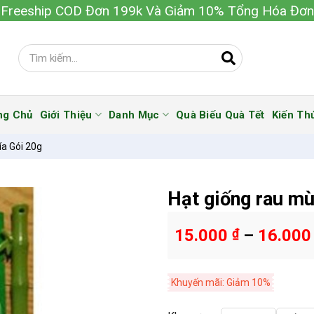
Freeship COD Đơn 199k Và Giảm 10% Tổng Hóa Đơn
ng Chủ
Giới Thiệu
Danh Mục
Quà Biếu Quà Tết
Kiến Th
ía Gói 20g
Hạt giống rau mù
15.000
₫
–
16.00
Khuyến mãi: Giảm 10%