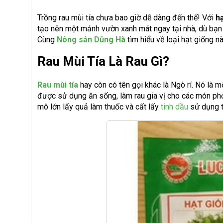
Trồng rau mùi tía chưa bao giờ dễ dàng đến thế! Với
hạ
tạo nên một mảnh vườn xanh mát ngay tại nhà, dù bạn 
Cùng
Nông sản Dũng Hà
tìm hiểu về loại hạt giống n
Rau Mùi Tía Là Rau Gì?
Rau mùi tía
hay còn có tên gọi khác là Ngò rí. Nó là m
được sử dụng ăn sống, làm rau gia vị cho các món phở,
mô lớn lấy quả làm thuốc và cất lấy
tinh dầu
sử dụng t