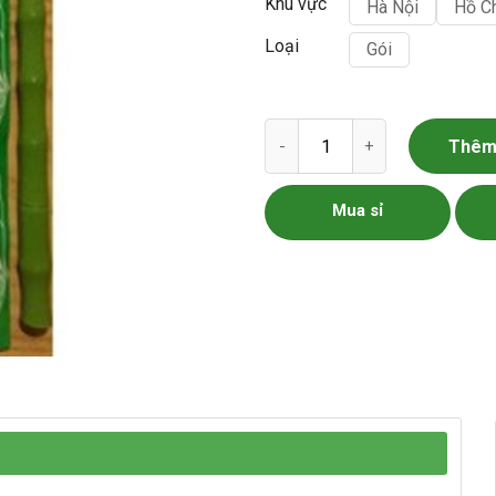
Khu vực
Hà Nội
Hồ C
Loại
Gói
Hạt giống rau mùi tía gói 20g 
Thêm 
Mua sỉ