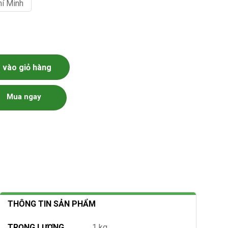
hí Minh
số lượng
vào giỏ hàng
Mua ngay
THÔNG TIN SẢN PHẨM
TRỌNG LƯỢNG
1 kg