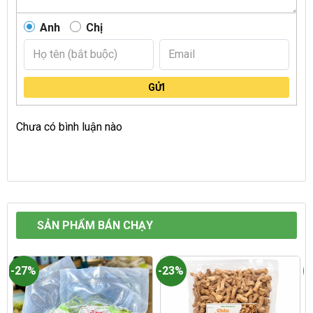
Anh
Chị
GỬI
Chưa có bình luận nào
SẢN PHẨM BÁN CHẠY
-27%
-23%
-