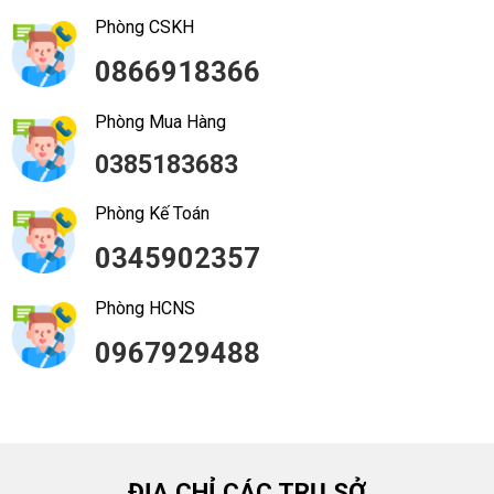
Phòng CSKH
0866918366
Phòng Mua Hàng
0385183683
Phòng Kế Toán
0345902357
Phòng HCNS
0967929488
ĐỊA CHỈ CÁC TRỤ SỞ