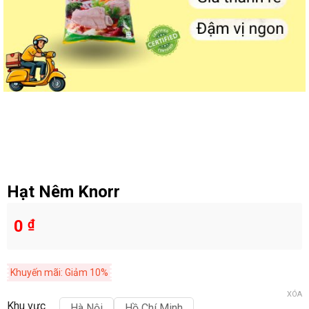
Hạt Nêm Knorr
0
₫
Khuyến mãi: Giảm 10%
XÓA
Khu vực
Hà Nội
Hồ Chí Minh