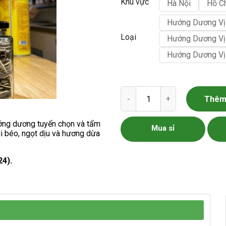
Khu vực
Hà Nội
Hồ C
Hướng Dương Vị
Loại
Hướng Dương Vị
Hướng Dương Vị
Hướng Dương Vị Dừa số lượn
Thêm 
ớng dương tuyển chọn và tẩm
Mua sỉ
i béo, ngọt dịu và hương dừa
24).