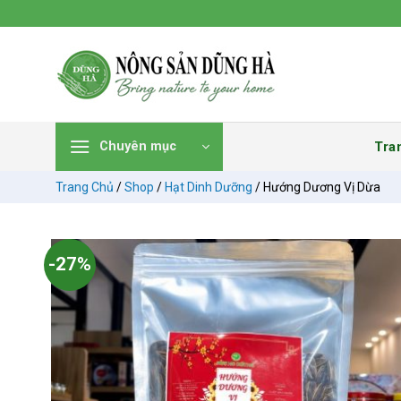
Chuyển
đến
nội
dung
Tra
Chuyên mục
Trang Chủ
/
Shop
/
Hạt Dinh Dưỡng
/
Hướng Dương Vị Dừa
-27%