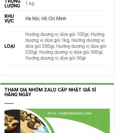
TRỌNG
1 kg
LƯỢNG
KHU
Hà Nội
,
Hồ Chí Minh
VỰC
Hướng dương vị dừa gói 100gr, Hướng
dương vị dừa gói 1kg, Hướng dương vị
LOẠI
dừa gói 200gr, Hướng dương vị dừa gói
250gr, Hướng dương vị dừa gói 500gr,
Hướng dương vị dừa gói 50gr
THAM GIA NHÓM ZALO CẬP NHẬT GIÁ SỈ
HÀNG NGÀY