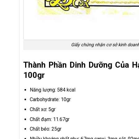
Giấy chứng nhận cơ sở kinh doan
Thành Phần Dinh Dưỡng Của H
100gr
Năng lượng: 584 kcal
Carbohydrate: 10gr
Chất xơ: 5gr
Chất đạm: 11.67gr
Chất béo: 25gr
Nhiều khoáng chất như: 67mg canxi, 3mg sắt, 92mg