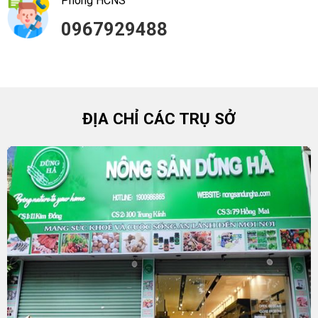
Phòng HCNS
0967929488
ĐỊA CHỈ CÁC TRỤ SỞ