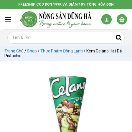
Chuyển
FREESHIP COD ĐƠN 199K VÀ GIẢM 10% TỔNG HÓA ĐƠN
đến
nội
dung
Trang Chủ
/
Shop
/
Thực Phẩm Đông Lạnh
/
Kem Celano Hạt Dẻ
Pistachio