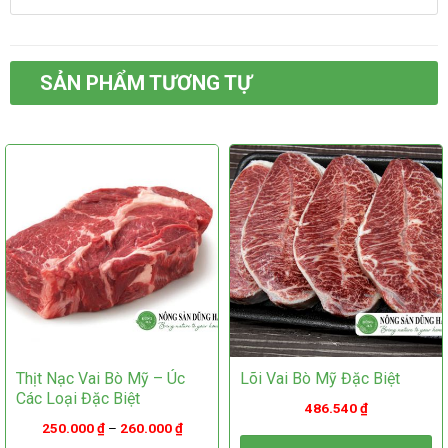
có
có
nhiều
nhiều
biến
biến
thể.
thể.
Các
SẢN PHẨM TƯƠNG TỰ
Các
tùy
tùy
chọn
chọn
có
có
thể
thể
được
được
chọn
chọn
trên
trên
trang
trang
sản
sản
phẩm
phẩm
Thịt Nạc Vai Bò Mỹ – Úc
Lõi Vai Bò Mỹ Đặc Biệt
Các Loại Đặc Biệt
486.540
₫
250.000
₫
–
260.000
₫