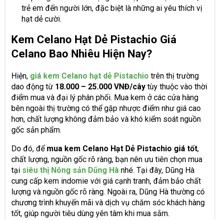
trẻ em đến người lớn, đặc biệt là những ai yêu thích vị
hạt dẻ cười.
Kem Celano Hạt Dẻ Pistachio Giá
Celano Bao Nhiêu Hiện Nay?
Hiện,
giá kem Celano hạt dẻ Pistachio
trên thị trường
dao động từ
18.000 – 25.000 VNĐ/cây
tùy thuộc vào thời
điểm mua và đại lý phân phối. Mua kem ở các cửa hàng
bên ngoài thị trường có thể gặp nhược điểm như giá cao
hơn, chất lượng không đảm bảo và khó kiểm soát nguồn
gốc sản phẩm.
Do đó, để
mua kem Celano Hạt Dẻ Pistachio giá tốt
,
chất lượng, nguồn gốc rõ ràng, bạn nên ưu tiên chọn mua
tại
siêu thị Nông sản Dũng Hà
nhé. Tại đây, Dũng Hà
cung cấp kem indomie với giá cạnh tranh, đảm bảo chất
lượng và nguồn gốc rõ ràng. Ngoài ra, Dũng Hà thường có
chương trình khuyến mãi và dịch vụ chăm sóc khách hàng
tốt, giúp người tiêu dùng yên tâm khi mua sắm.