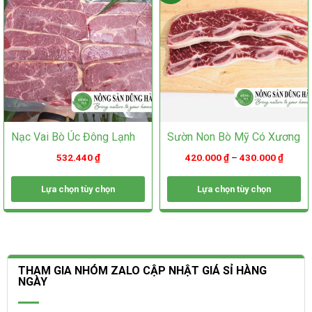
được
chọn
chọn
trên
trên
trang
trang
sản
sản
phẩm
phẩm
Nạc Vai Bò Úc Đông Lạnh
Sườn Non Bò Mỹ Có Xương
532.440
₫
420.000
₫
–
430.000
₫
Lựa chọn tùy chọn
Lựa chọn tùy chọn
Sản
Sản
phẩm
phẩm
này
này
có
có
nhiều
nhiều
THAM GIA NHÓM ZALO CẬP NHẬT GIÁ SỈ HÀNG
biến
biến
NGÀY
thể.
thể.
Các
Các