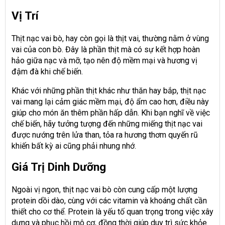
Vị Trí
Thịt nạc vai bò, hay còn gọi là thịt vai, thường nằm ở vùng
vai của con bò. Đây là phần thịt mà có sự kết hợp hoàn
hảo giữa nạc và mỡ, tạo nên độ mềm mại và hương vị
đậm đà khi chế biến.
Khác với những phần thịt khác như thăn hay bắp, thịt nạc
vai mang lại cảm giác mềm mại, độ ẩm cao hơn, điều này
giúp cho món ăn thêm phần hấp dẫn. Khi bạn nghĩ về việc
chế biến, hãy tưởng tượng đến những miếng thịt nạc vai
được nướng trên lửa than, tỏa ra hương thơm quyến rũ
khiến bất kỳ ai cũng phải nhung nhớ.
Giá Trị Dinh Dưỡng
Ngoài vị ngon, thịt nạc vai bò còn cung cấp một lượng
protein dồi dào, cùng với các vitamin và khoáng chất cần
thiết cho cơ thể. Protein là yếu tố quan trọng trong việc xây
dựng và phục hồi mô cơ, đồng thời giúp duy trì sức khỏe