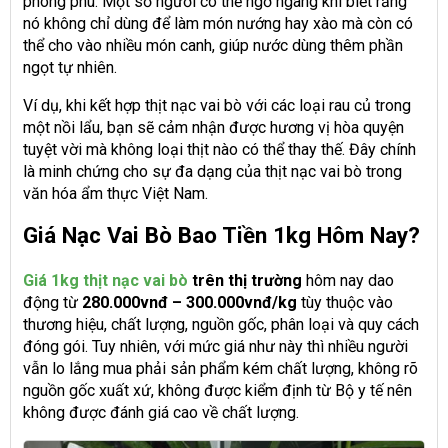
phong phú. Một số người có thể ngỡ ngàng khi biết rằng
nó không chỉ dùng để làm món nướng hay xào mà còn có
thể cho vào nhiều món canh, giúp nước dùng thêm phần
ngọt tự nhiên.
Ví dụ, khi kết hợp thịt nạc vai bò với các loại rau củ trong
một nồi lẩu, bạn sẽ cảm nhận được hương vị hòa quyện
tuyệt vời mà không loại thịt nào có thể thay thế. Đây chính
là minh chứng cho sự đa dạng của thịt nạc vai bò trong
văn hóa ẩm thực Việt Nam.
Giá Nạc Vai Bò Bao Tiền 1kg Hôm Nay?
Giá 1kg thịt nạc vai bò
trên thị trường
hôm nay dao
động từ
280.000vnđ – 300.000vnđ/kg
tùy thuộc vào
thương hiệu, chất lượng, nguồn gốc, phân loại và quy cách
đóng gói. Tuy nhiên, với mức giá như này thì nhiều người
vẫn lo lắng mua phải sản phẩm kém chất lượng, không rõ
nguồn gốc xuất xứ, không được kiểm định từ Bộ y tế nên
không được đánh giá cao về chất lượng.