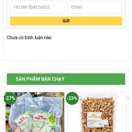
GỬI
Chưa có bình luận nào
SẢN PHẨM BÁN CHẠY
-27%
-23%
-