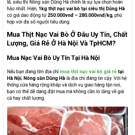
lẽ, siêu thị Nông sản Dũng Hà chính là sự lựa chọn hoàn
hảo nhất. Hiện,
1kg thịt nạc vai bò tại siêu thị Dũng Hà
có giá dao động từ
250.000vnđ – 280.000vnđ/kg
, phù
hợp với đa số người tiêu dùng.
Mua Thịt Nạc Vai Bò Ở Đâu Uy Tín, Chất
Lượng, Giá Rẻ Ở Hà Nội Và TpHCM?
Mua Nạc Vai Bò Uy Tín Tại Hà Nội
Nếu bạn đang tìm địa chỉ
mua thịt nạc vai bò giá rẻ
tại
Hà Nội
,
Nông sản Dũng Hà
là địa chỉ đáng tin cậy. Với hệ
thống cửa hàng rộng khắp và dịch vụ giao hàng tận nơi,
bạn có thể dễ dàng đặt mua mà không cần lo lắng về giá
cả hay chất lượng.