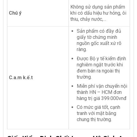
Không sử dụng sản phẩm
Chú ý
khi có dấu hiệu hư hỏng, ôi
thiu, chảy nước,…
Sản phẩm có đầy đủ
giấy tờ chứng minh
nguồn gốc xuất xứ rõ
ràng.
Được Bộ y tế kiểm định
nghiêm ngặt trước khi
đem bán ra ngoài thị
trường.
C.a.m k.ế.t
Miễn phí vận chuyển nội
thành HN – HCM đơn
hàng trị giá 399.000vnđ
Có mức giá tốt, cạnh
tranh với mặt bằng
chung thị trường.