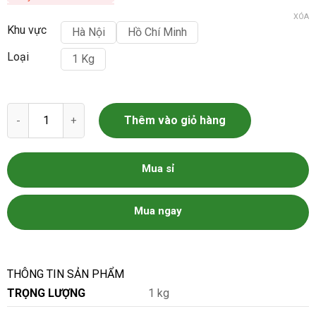
XÓA
Khu vực
Hà Nội
Hồ Chí Minh
Loại
1 Kg
Thịt nạc vai bò Mỹ - Úc Các Loại Đặc Biệt số lượng
Thêm vào giỏ hàng
Mua sỉ
Mua ngay
THÔNG TIN SẢN PHẨM
TRỌNG LƯỢNG
1 kg