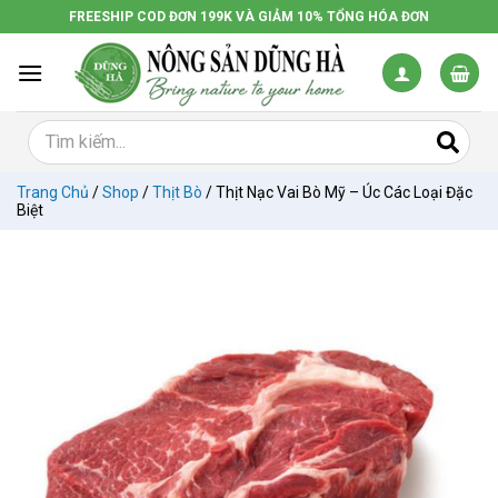
Chuyển
FREESHIP COD ĐƠN 199K VÀ GIẢM 10% TỔNG HÓA ĐƠN
đến
nội
dung
Trang Chủ
/
Shop
/
Thịt Bò
/
Thịt Nạc Vai Bò Mỹ – Úc Các Loại Đặc
Biệt