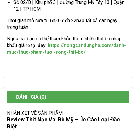
Số 02/B | Khu phố 3 | đường Trung Mỹ Tây 13 | Quận
12 | TP HCM
Thời gian mở cửa từ 6h30 đến 22h30 tất cả các ngày
trong tuần.
Ngoài ra, bạn có thể tham khảo thêm nhiều thịt bò nhập
khẩu giá rẻ tại đây:
https://nongsandungha.com/danh-
muc/thuc-pham-tuoi-song-thit-bo/
ĐÁNH GIÁ (0)
NHẬN XÉT VỀ SẢN PHẨM
Review Thịt Nạc Vai Bò Mỹ – Úc Các Loại Đặc
Biệt