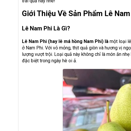
trái quả này nhé!
Giới Thiệu Về Sản Phẩm Lê Nam
Lê Nam Phi Là Gì?
Lê Nam Phi (hay lê má hồng Nam Phi) là
một loại l
ở Nam Phi. Với vỏ mỏng, thịt quả giòn và hương vị ngọt
lượng vượt trội. Loại quả này không chỉ là món ăn nh
đặc biệt trong ngày hè oi ả.