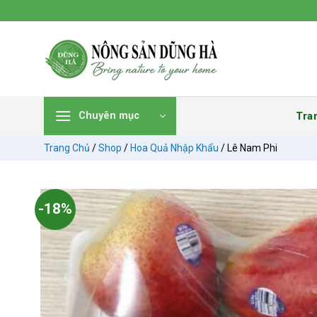
Chuyển
đến
nội
dung
Tra
Chuyên mục
Trang Chủ
/
Shop
/
Hoa Quả Nhập Khẩu
/
Lê Nam Phi
-18%