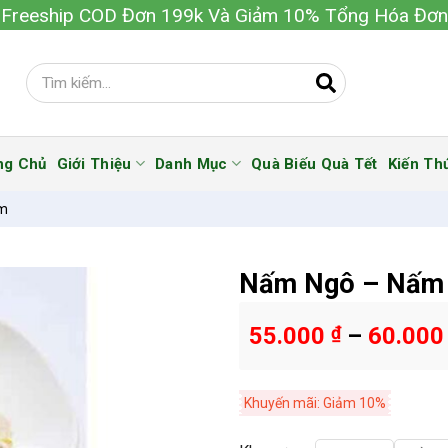
Freeship COD Đơn 199k Và Giảm 10% Tổng Hóa Đơn
ng Chủ
Giới Thiệu
Danh Mục
Quà Biếu Quà Tết
Kiến Th
im
Nấm Ngô – Nấm
55.000
₫
–
60.00
Khuyến mãi: Giảm 10%