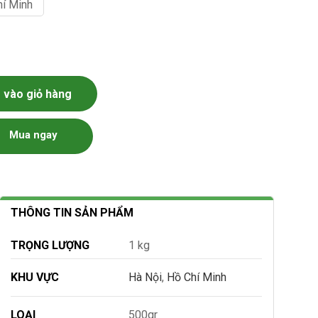
hí Minh
ố lượng
vào giỏ hàng
Mua ngay
THÔNG TIN SẢN PHẨM
TRỌNG LƯỢNG
1 kg
KHU VỰC
Hà Nội
,
Hồ Chí Minh
LOẠI
500gr