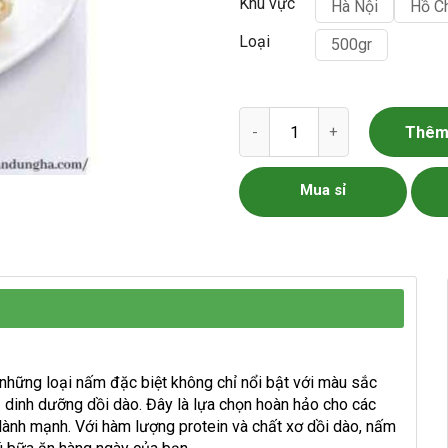
Khu vực
Hà Nội
Hồ C
Loại
500gr
Nấm Ngô - Nấm Hoàng Kim s
Thêm 
Mua sỉ
g những loại nấm đặc biệt không chỉ nổi bật với màu sắc
ị dinh dưỡng dồi dào. Đây là lựa chọn hoàn hảo cho các
lành mạnh. Với hàm lượng protein và chất xơ dồi dào, nấm