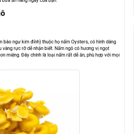
ú bữa ăn hàng ngày của bạn.
gô
 bào ngư kim đỉnh) thuộc họ nấm Oysters, có hình dáng
 vàng rực rỡ dễ nhận biết. Nấm ngô có hương vị ngọt
on miệng. Đây chính là loại nấm rất dễ ăn, phù hợp với mọi