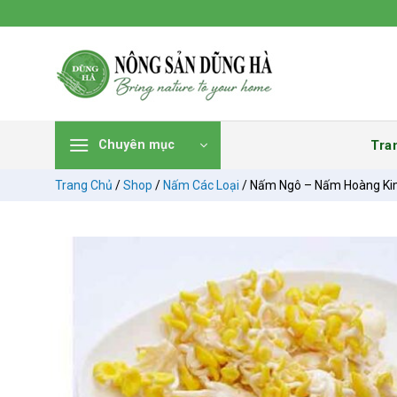
Chuyển
đến
nội
dung
Tra
Chuyên mục
Trang Chủ
/
Shop
/
Nấm Các Loại
/
Nấm Ngô – Nấm Hoàng K