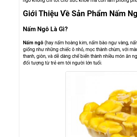
ngô không chỉ tốt cho sức khỏe mà còn làm phong ph
Giới Thiệu Về Sản Phẩm Nấm N
Nấm Ngô Là Gì?
Nấm ngô
(hay nấm hoàng kim, nấm bào ngư vàng, nấm
giống như những chiếc ô nhỏ, mọc thành chùm, với màu
thanh, giòn, và dễ dàng chế biến thành nhiều món ăn ng
đối tượng từ trẻ em tới người lớn tuổi.