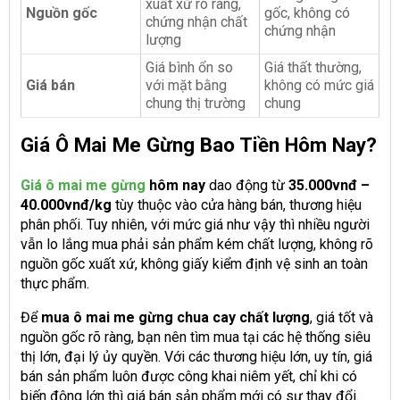
xuất xứ rõ ràng,
Nguồn gốc
gốc, không có
chứng nhận chất
chứng nhận
lượng
Giá bình ổn so
Giá thất thường,
Giá bán
với mặt bằng
không có mức giá
chung thị trường
chung
Giá Ô Mai Me Gừng Bao Tiền Hôm Nay?
Giá ô mai me gừng
hôm nay
dao động từ
35.000vnđ –
40.000vnđ/kg
tùy thuộc vào cửa hàng bán, thương hiệu
phân phối. Tuy nhiên, với mức giá như vậy thì nhiều người
vẫn lo lắng mua phải sản phẩm kém chất lượng, không rõ
nguồn gốc xuất xứ, không giấy kiểm định vệ sinh an toàn
thực phẩm.
Để
mua ô mai me gừng chua cay chất lượng
, giá tốt và
nguồn gốc rõ ràng, bạn nên tìm mua tại các hệ thống siêu
thị lớn, đại lý ủy quyền. Với các thương hiệu lớn, uy tín, giá
bán sản phẩm luôn được công khai niêm yết, chỉ khi có
biến động lớn thì giá bán sản phẩm mới có sự thay đổi.