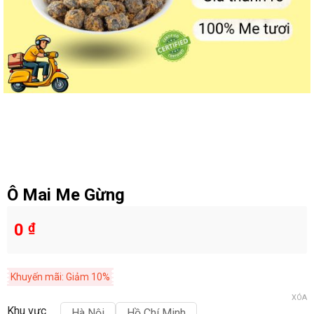
Ô Mai Me Gừng
0
₫
Khuyến mãi: Giảm 10%
XÓA
Khu vực
Hà Nội
Hồ Chí Minh