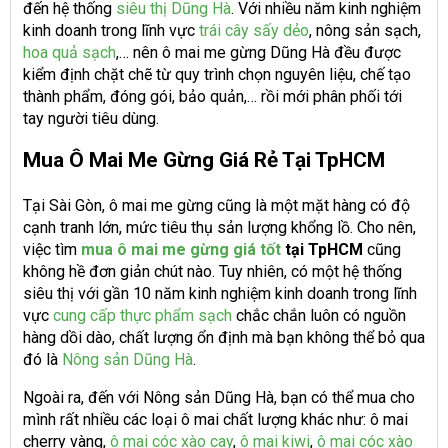
đến hệ thống
siêu thị Dũng Hà
. Với nhiều năm kinh nghiệm
kinh doanh trong lĩnh vực
trái cây sấy dẻo
, nông sản sạch,
hoa quả sạch
,… nên ô mai me gừng Dũng Hà đều được
kiểm định chặt chẽ từ quy trình chọn nguyên liệu, chế tạo
thành phẩm, đóng gói, bảo quản,… rồi mới phân phối tới
tay người tiêu dùng.
Mua Ô Mai Me Gừng Giá Rẻ Tại TpHCM
Tại Sài Gòn, ô mai me gừng cũng là một mặt hàng có độ
cạnh tranh lớn, mức tiêu thụ sản lượng khổng lồ. Cho nên,
việc tìm
mua ô mai me gừng giá tốt
tại TpHCM
cũng
không hề đơn giản chút nào. Tuy nhiên, có một hệ thống
siêu thị với gần 10 năm kinh nghiệm kinh doanh trong lĩnh
vực
cung cấp thực phẩm sạch
chắc chắn luôn có nguồn
hàng dồi dào, chất lượng ổn định mà bạn không thể bỏ qua
đó là
Nông sản Dũng Hà
.
Ngoài ra, đến với Nông sản Dũng Hà, bạn có thể mua cho
mình rất nhiều các loại ô mai chất lượng khác như: ô mai
cherry vàng,
ô mai cóc xào cay
,
ô mai kiwi
,
ô mai cóc xào