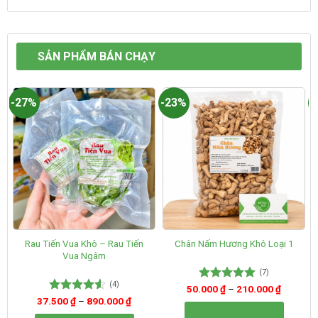
SẢN PHẨM BÁN CHẠY
-27%
-23%
-
Rau Tiến Vua Khô – Rau Tiến
Chân Nấm Hương Khô Loại 1
Vua Ngâm
(7)
(4)
50.000
Được xếp
₫
–
210.000
₫
hạng
5.00
37.500
Được xếp
₫
–
890.000
₫
5 sao
hạng
4.50
Lựa chọn tùy chọn