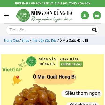
Chuyển
FREESHIP COD ĐƠN 199K VÀ GIẢM 10% TỔNG HÓA ĐƠN
đến
nội
dung
Trang Chủ
/
Shop
/
Trái Cây Sấy Dẻo
/
Ô Mai Quất Hồng Bì