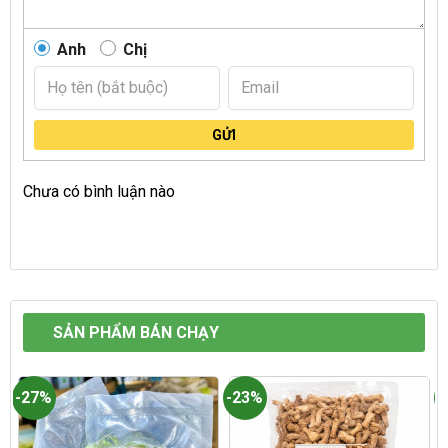
Anh
Chị
GỬI
Chưa có bình luận nào
SẢN PHẨM BÁN CHẠY
-27%
-23%
-