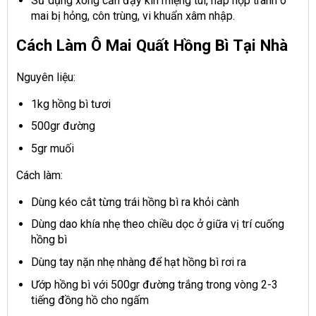
Sử dụng xong cần đậy kín miệng túi, nắp hộp tránh ô
mai bị hỏng, côn trùng, vi khuẩn xâm nhập.
Cách Làm Ô Mai Quất Hồng Bì Tại Nhà
Nguyên liệu:
1kg hồng bì tươi
500gr đường
5gr muối
Cách làm:
Dùng kéo cắt từng trái hồng bì ra khỏi cành
Dùng dao khía nhẹ theo chiều dọc ở giữa vị trí cuống
hồng bì
Dùng tay nặn nhẹ nhàng để hạt hồng bì rơi ra
Ướp hồng bì với 500gr đường trắng trong vòng 2-3
tiếng đồng hồ cho ngấm