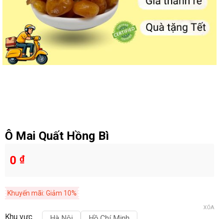
Ô Mai Quất Hồng Bì
0
₫
Khuyến mãi: Giảm 10%
XÓA
Khu vực
Hà Nội
Hồ Chí Minh