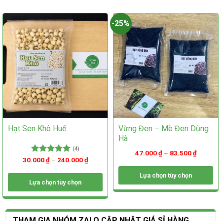
chọn
có
có
thể
-25%
thể
được
được
chọn
chọn
trên
trên
trang
trang
sản
sản
phẩm
phẩm
Hạt Sen Khô Huế
Vừng Đen – Mè Đen Dũng
Hà
(4)
47.000
₫
–
83.500
₫
30.000
Được xếp
₫
–
240.000
₫
hạng
5.00
5 sao
Lựa chọn tùy chọn
Lựa chọn tùy chọn
Sản
Sản
phẩm
phẩm
này
này
có
THAM GIA NHÓM ZALO CẬP NHẬT GIÁ SỈ HÀNG