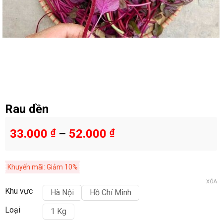
Rau dền
33.000
₫
–
52.000
₫
Khuyến mãi: Giảm 10%
XÓA
Khu vực
Hà Nội
Hồ Chí Minh
Loại
1 Kg