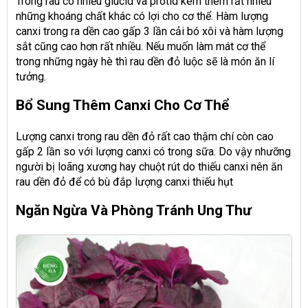
Trong rau có nhiều glucid và protid kèm thêm rất nhiều
những khoáng chất khác có lợi cho cơ thể. Hàm lượng
canxi trong ra dền cao gấp 3 lần cải bó xôi và hàm lượng
sắt cũng cao hơn rất nhiều. Nếu muốn làm mát cơ thể
trong những ngày hè thì rau dền đỏ luộc sẽ là món ăn lí
tưởng.
Bổ Sung Thêm Canxi Cho Cơ Thể
Lượng canxi trong rau dền đỏ rất cao thậm chí còn cao
gấp 2 lần so với lượng canxi có trong sữa. Do vậy nhưỡng
người bị loãng xương hay chuột rút do thiếu canxi nên ăn
rau dền đỏ để có bù đắp lượng canxi thiếu hụt
Ngăn Ngừa Và Phòng Tránh Ung Thư