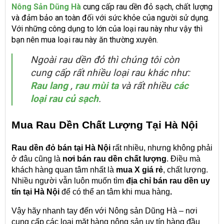
Nông Sản Dũng Hà
cung cấp rau dền đỏ sạch, chất lượng
và đảm bảo an toàn đối với sức khỏe của người sử dụng.
Với những công dụng to lớn của loại rau này như vậy thì
bạn nên mua loại rau này ăn thường xuyên.
Ngoài rau dền đỏ thì chúng tôi còn
cung cấp rất nhiều loại rau khác như:
Rau lang
,
rau mùi ta
và rất nhiều
các
loại rau củ sạch
.
Mua Rau Dền Chất Lượng Tại Hà Nội
Rau dền đỏ bán tại Hà Nội
rất nhiều, nhưng không phải
ở đâu cũng là
nơi bán rau dền chất lượng
. Điều mà
khách hàng quan tâm nhất là
mua X giá rẻ
, chất lượng.
Nhiều người vẫn luôn muốn tìm
địa chỉ bán rau dền uy
tín tại Hà Nội
để có thể an tâm khi mua hàng
.
Vậy hãy nhanh tay đến với Nông sản Dũng Hà – nơi
cung cấp các loại mặt hàng nông sản uy tín hàng đầu