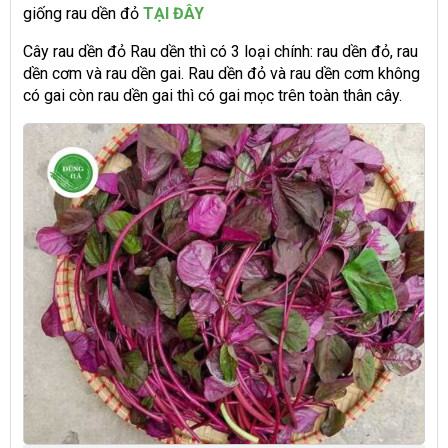
giống rau dền đỏ
TẠI ĐÂY
Cây rau dền đỏ Rau dền thì có 3 loại chính: rau dền đỏ, rau
dền cơm và rau dền gai. Rau dền đỏ và rau dền cơm không
có gai còn rau dền gai thì có gai mọc trên toàn thân cây.