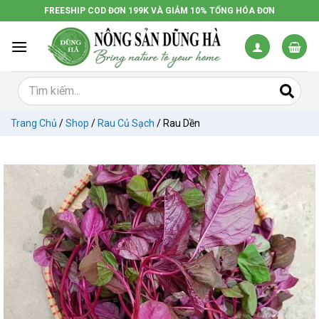
Chuyển
FREESHIP COD ĐƠN 199K VÀ GIẢM 10% TỔNG HÓA ĐƠN
đến
nội
dung
Trang Chủ
/
Shop
/
Rau Củ Sạch
/
Rau Dền