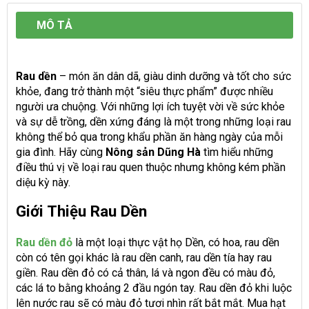
MÔ TẢ
Rau dền
– món ăn dân dã, giàu dinh dưỡng và tốt cho sức
khỏe, đang trở thành một “siêu thực phẩm” được nhiều
người ưa chuộng. Với những lợi ích tuyệt vời về sức khỏe
và sự dễ trồng, dền xứng đáng là một trong những loại rau
không thể bỏ qua trong khẩu phần ăn hàng ngày của mỗi
gia đình. Hãy cùng
Nông sản Dũng Hà
tìm hiểu những
điều thú vị về loại rau quen thuộc nhưng không kém phần
diệu kỳ này.
Giới Thiệu Rau Dền
Rau dền đỏ
là một loại thực vật họ Dền, có hoa, rau dền
còn có tên gọi khác là rau dền canh, rau dền tía hay rau
giền. Rau dền đỏ có cả thân, lá và ngon đều có màu đỏ,
các lá to bằng khoảng 2 đầu ngón tay. Rau dền đỏ khi luộc
lên nước rau sẽ có màu đỏ tươi nhìn rất bắt mắt. Mua hạt