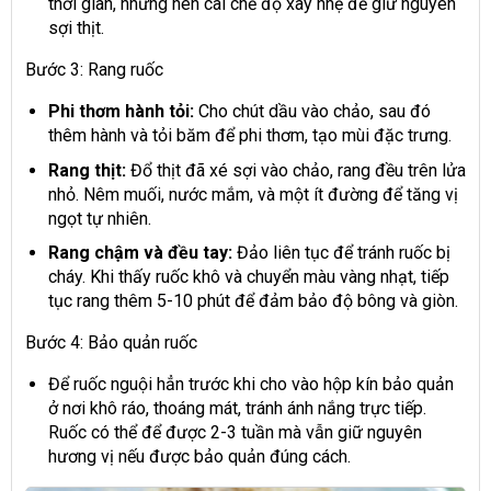
thời gian, nhưng nên cài chế độ xay nhẹ để giữ nguyên
sợi thịt.
Bước 3: Rang ruốc
Phi thơm hành tỏi:
Cho chút dầu vào chảo, sau đó
thêm hành và tỏi băm để phi thơm, tạo mùi đặc trưng.
Rang thịt:
Đổ thịt đã xé sợi vào chảo, rang đều trên lửa
nhỏ. Nêm muối, nước mắm, và một ít đường để tăng vị
ngọt tự nhiên.
Rang chậm và đều tay:
Đảo liên tục để tránh ruốc bị
cháy. Khi thấy ruốc khô và chuyển màu vàng nhạt, tiếp
tục rang thêm 5-10 phút để đảm bảo độ bông và giòn.
Bước 4: Bảo quản ruốc
Để ruốc nguội hẳn trước khi cho vào hộp kín bảo quản
ở nơi khô ráo, thoáng mát, tránh ánh nắng trực tiếp.
Ruốc có thể để được 2-3 tuần mà vẫn giữ nguyên
hương vị nếu được bảo quản đúng cách.