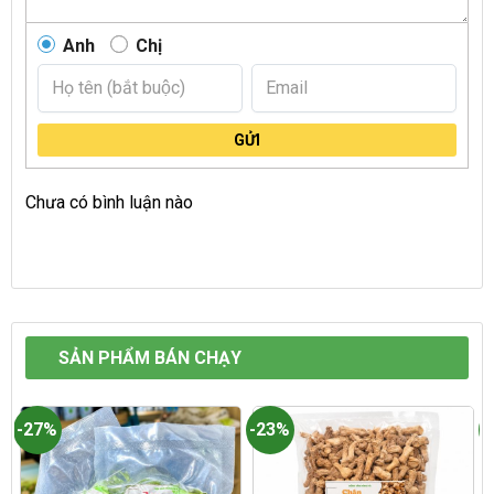
Anh
Chị
GỬI
Chưa có bình luận nào
SẢN PHẨM BÁN CHẠY
-27%
-23%
-