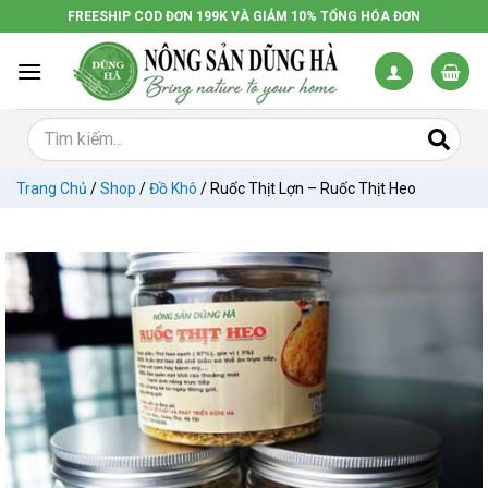
Chuyển
FREESHIP COD ĐƠN 199K VÀ GIẢM 10% TỔNG HÓA ĐƠN
đến
nội
dung
Trang Chủ
/
Shop
/
Đồ Khô
/
Ruốc Thịt Lợn – Ruốc Thịt Heo