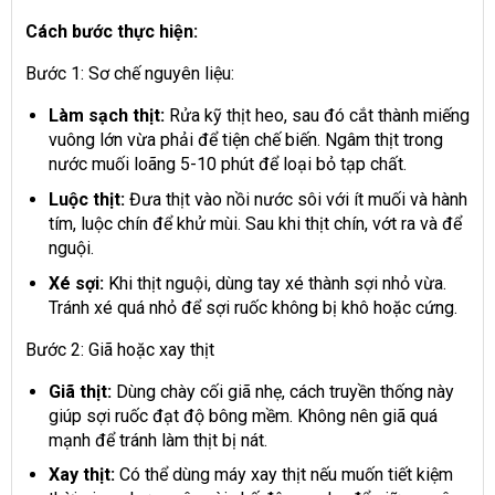
Cách bước thực hiện:
Bước 1: Sơ chế nguyên liệu:
Làm sạch thịt:
Rửa kỹ thịt heo, sau đó cắt thành miếng
vuông lớn vừa phải để tiện chế biến. Ngâm thịt trong
nước muối loãng 5-10 phút để loại bỏ tạp chất.
Luộc thịt:
Đưa thịt vào nồi nước sôi với ít muối và hành
tím, luộc chín để khử mùi. Sau khi thịt chín, vớt ra và để
nguội.
Xé sợi:
Khi thịt nguội, dùng tay xé thành sợi nhỏ vừa.
Tránh xé quá nhỏ để sợi ruốc không bị khô hoặc cứng.
Bước 2: Giã hoặc xay thịt
Giã thịt:
Dùng chày cối giã nhẹ, cách truyền thống này
giúp sợi ruốc đạt độ bông mềm. Không nên giã quá
mạnh để tránh làm thịt bị nát.
Xay thịt:
Có thể dùng máy xay thịt nếu muốn tiết kiệm