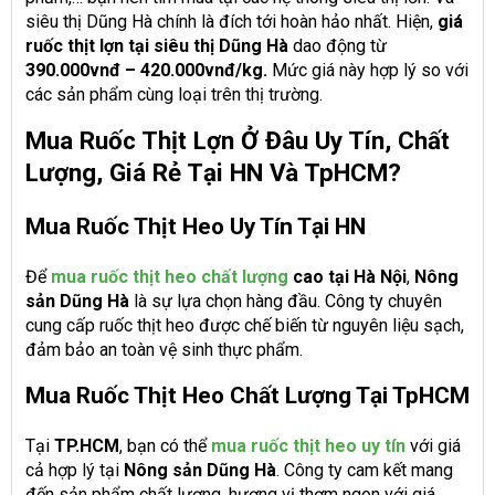
siêu thị Dũng Hà chính là đích tới hoàn hảo nhất. Hiện,
giá
ruốc thịt lợn tại siêu thị Dũng Hà
dao động từ
390.000vnđ – 420.000vnđ/kg.
Mức giá này hợp lý so với
các sản phẩm cùng loại trên thị trường.
Mua Ruốc Thịt Lợn Ở Đâu Uy Tín, Chất
Lượng, Giá Rẻ Tại HN Và TpHCM?
Mua Ruốc Thịt Heo Uy Tín Tại HN
Để
mua ruốc thịt heo chất lượng
cao
tại Hà Nội
,
Nông
sản Dũng Hà
là sự lựa chọn hàng đầu. Công ty chuyên
cung cấp ruốc thịt heo được chế biến từ nguyên liệu sạch,
đảm bảo an toàn vệ sinh thực phẩm.
Mua Ruốc Thịt Heo Chất Lượng Tại TpHCM
Tại
TP.HCM
, bạn có thể
mua ruốc thịt heo uy tín
với giá
cả hợp lý tại
Nông sản Dũng Hà
. Công ty cam kết mang
đến sản phẩm chất lượng, hương vị thơm ngon với giá