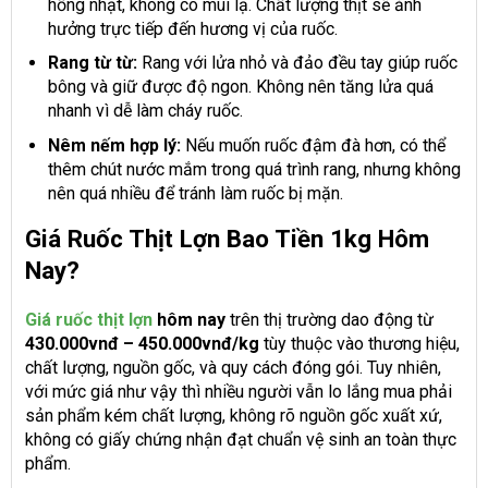
hồng nhạt, không có mùi lạ. Chất lượng thịt sẽ ảnh
hưởng trực tiếp đến hương vị của ruốc.
Rang từ từ:
Rang với lửa nhỏ và đảo đều tay giúp ruốc
bông và giữ được độ ngon. Không nên tăng lửa quá
nhanh vì dễ làm cháy ruốc.
Nêm nếm hợp lý:
Nếu muốn ruốc đậm đà hơn, có thể
thêm chút nước mắm trong quá trình rang, nhưng không
nên quá nhiều để tránh làm ruốc bị mặn.
Giá Ruốc Thịt Lợn Bao Tiền 1kg Hôm
Nay?
Giá ruốc thịt lợn
hôm nay
trên thị trường dao động từ
430.000vnđ – 450.000vnđ/kg
tùy thuộc vào thương hiệu,
chất lượng, nguồn gốc, và quy cách đóng gói. Tuy nhiên,
với mức giá như vậy thì nhiều người vẫn lo lắng mua phải
sản phẩm kém chất lượng, không rõ nguồn gốc xuất xứ,
không có giấy chứng nhận đạt chuẩn vệ sinh an toàn thực
phẩm.