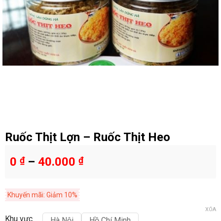
Ruốc Thịt Lợn – Ruốc Thịt Heo
0
₫
–
40.000
₫
Khuyến mãi: Giảm 10%
XÓA
Khu vực
Hà Nội
Hồ Chí Minh