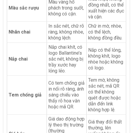
Màu vàng hổ
đồng nhất, có thể
Màu sắc rượu
phách trong suốt,
xuất hiện các đục
không có cặn.
và cặn.
In sắc nét, chữ rõ
Chữ in mờ, nhòe,
Nhãn chai
ràng, không nhòe,
có thể lệch,
không lệch.
không đồng đều.
Nắp chai khít, có
Nắp có thể lỏng,
logo Ballantine’s
không khít, logo
Nắp chai
sắc nét, không bị
nhòe hoặc không
trầy xước hay
có logo.
lỏng lẻo.
Tem mờ, không
Có tem chống giả
sắc nét, mã QR
in nổi rõ ràng, ánh
có thể không
Tem chống giả
sáng chiếu vào
quét được hoặc
thấy rõ hoa văn
dẫn đến link
hoặc mã QR.
không hợp lệ.
Giá dao động hợp
Giá thay đổi thất
lý theo thị trường
thường, lên
(thường