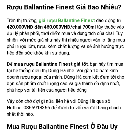
R
Ượu Ballantine Finest Giá Bao Nhiêu?
Trên thị trường,
giá
rượu Ballantine Finest
dao động từ
420.000VNĐ đến 460.000VNĐ/chai 700ml
tùy thuộc vào
đại lý phân phối, thời điểm mua và dung tích của chai. Tuy
nhiên, với mức giá như này thì nhiều người vẫn lo lắng mua
phải rượu lởm, rượu kém chất lượng và sẽ ảnh hưởng trực
tiếp đến sức khỏe khi sử dụng.
Để
mua rượu Ballantine Finest giá tốt
, bạn hãy tìm mua
tại hệ thống siêu thị Dũng Hà nhé. Với gần 10 năm kinh
doanh rượu ngoại của mình, Dũng Hà cam kết đem tới cho
bạn sản phẩm chất lượng cao và giá thành ổn định nhất,
phù hợp với túi tiền của người tiêu dùng.
Vậy còn chờ đợi gì nữa, liên hệ với Dũng Hà qua số
Hotline: 0866918366 để được tư vấn và đặt hàng nhanh
nhất thôi nào.
Mua Rượu Ballantine Finest Ở Đâu Uy