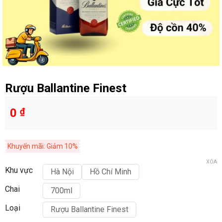
Rượu Ballantine Finest
0
₫
Khuyến mãi: Giảm 10%
XÓA
Khu vực
Hà Nội
Hồ Chí Minh
Chai
700ml
Loại
Rượu Ballantine Finest