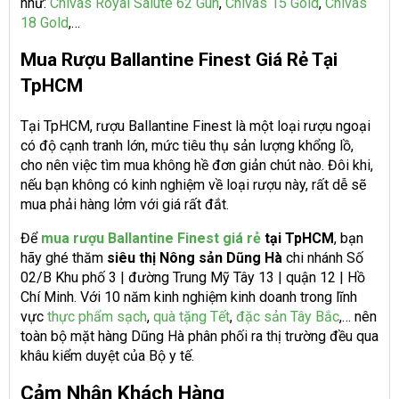
như:
Chivas Royal Salute 62 Gun
,
Chivas 15 Gold
,
Chivas
18 Gold
,…
Mua Rượu Ballantine Finest Giá Rẻ Tại
TpHCM
Tại TpHCM, rượu Ballantine Finest là một loại rượu ngoại
có độ cạnh tranh lớn, mức tiêu thụ sản lượng khổng lồ,
cho nên việc tìm mua không hề đơn giản chút nào. Đôi khi,
nếu bạn không có kinh nghiệm về loại rượu này, rất dễ sẽ
mua phải hàng lởm với giá rất đắt.
Để
mua rượu Ballantine Finest giá rẻ
tại TpHCM
, bạn
hãy ghé thăm
siêu thị Nông sản Dũng Hà
chi nhánh Số
02/B Khu phố 3 | đường Trung Mỹ Tây 13 | quận 12 | Hồ
Chí Minh. Với 10 năm kinh nghiệm kinh doanh trong lĩnh
vực
thực phẩm sạch
,
quà tặng Tết
,
đặc sản Tây Bắc
,… nên
toàn bộ mặt hàng Dũng Hà phân phối ra thị trường đều qua
khâu kiểm duyệt của Bộ y tế.
Cảm Nhận Khách Hàng