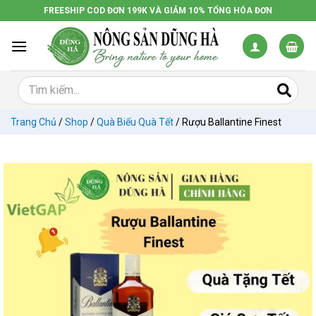
Chuyển
FREESHIP COD ĐƠN 199K VÀ GIẢM 10% TỔNG HÓA ĐƠN
đến
nội
dung
Trang Chủ
/
Shop
/
Quà Biếu Quà Tết
/
Rượu Ballantine Finest