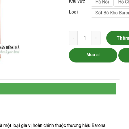
Khu vực
Hà Nội
Hồ C
Loại
Sốt Bò Kho Baro
Sốt Bò Kho Barona số lượng
Thêm 
Mua sỉ
à một loại gia vị hoàn chỉnh thuộc thương hiệu Barona