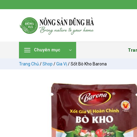
Chuyển
đến
nội
dung
Tra
Chuyên mục
Trang Chủ
/
Shop
/
Gia Vị
/
Sốt Bò Kho Barona