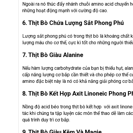
Ngoài ra nó thúc đẩy nhánh chuỗi amino acid chuyển hó
những hoạt động mạnh với cường độ cao.
6. Thịt Bò Chứa Lượng Sắt Phong Phú
Lượng sắt phong phú có trong thịt bò là khoáng chất k
lượng máu cho cơ thể, cực kì tốt cho những người thiế
7. Thịt Bò Giàu Alanine
Nếu hàm lượng carbohydrate của bạn bị thiếu hụt, ala
cấp năng lượng cơ bắp cần thiết và cho phép cơ thể của
amino đặc biệt này là nó có khả năng giải phóng cơ 
8. Thịt Bò Kết Hợp Axit Linoneic Phong P
Nồng độ acid béo trong thịt bò kết hợp với axit linon
tác khi chúng ta tập luyện các môn thể thao dễ làm các
quá trình duy trì cơ bắp.
9. Thịt Bò Giàu Kẽm Và Magie