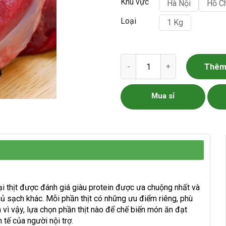
Khu vực
Hà Nội
Hồ C
Loại
1 Kg
Thịt Bò Mỹ - Úc số lượng
Thêm 
Mua sỉ
ại thịt được đánh giá giàu protein được ưa chuộng nhất và
 củ sạch khác. Mỗi phần thịt có những ưu điểm riêng, phù
 vì vậy, lựa chọn phần thịt nào để chế biến món ăn đạt
 tế của người nội trợ.