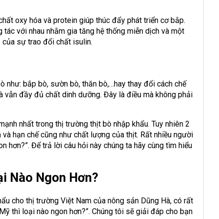
chất oxy hóa và protein giúp thúc đẩy phát triển cơ bắp.
g tác với nhau nhằm gia tăng hệ thống miễn dịch và một
của sự trao đổi chất isulin.
bò như: bắp bò, sườn bò, thăn bò,…hay thay đổi cách chế
 vẫn đầy đủ chất dinh dưỡng. Đây là điều mà không phải
mạnh nhất trong thị trường thịt bò nhập khẩu. Tuy nhiên 2
 và hạn chế cũng như chất lượng của thịt. Rất nhiều người
on hơn?”. Để trả lời câu hỏi này chúng ta hãy cùng tìm hiểu
oại Nào Ngon Hơn?
hẩu cho thị trường Việt Nam của nông sản Dũng Hà, có rất
 Mỹ thì loại nào ngon hơn?”. Chúng tôi sẽ giải đáp cho bạn