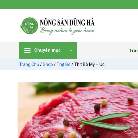
Chuyển
đến
nội
dung
Tra
Chuyên mục
Trang Chủ
/
Shop
/
Thịt Bò
/
Thịt Bò Mỹ – Úc