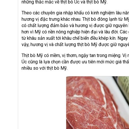
những thắc mắc về thịt bò Úc và thịt bò Mỹ.
Theo các chuyên gia nhập khẩu có kinh nghiệm lâu năm,
hương vị đặc trưng khác nhau. Thịt bò đông lạnh từ Mỹ
có chất lượng đảm bảo và hương vị được giữ nguyên hơn
hơn vì Mỹ có nền nông nghiệp hiện đại và lâu đời. Cá
từ khâu sản xuất tới khâu chế biến đều khép kín. Ngay
vậy, hương vị và chất lượng thịt bò Mỹ được giữ nguyê
Thịt bò Mỹ có mềm, vị thơm, ngậy tan trong miệng. Vị 
Úc cũng là lựa chọn cần được ưu tiên mới mức giá thấ
nhiều so với thịt bò Mỹ.