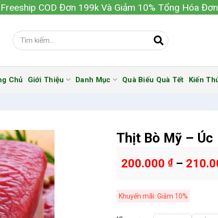
Freeship COD Đơn 199k Và Giảm 10% Tổng Hóa Đơn
ng Chủ
Giới Thiệu
Danh Mục
Quà Biếu Quà Tết
Kiến Th
Thịt Bò Mỹ – Úc
200.000
₫
–
210.
Khuyến mãi: Giảm 10%