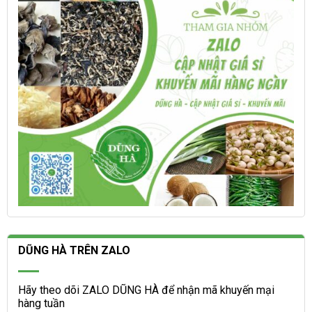
trên
được
trang
chọn
sản
trên
phẩm
trang
sản
phẩm
DŨNG HÀ TRÊN ZALO
Hãy theo dõi ZALO DŨNG HÀ để nhận mã khuyến mại
hàng tuần