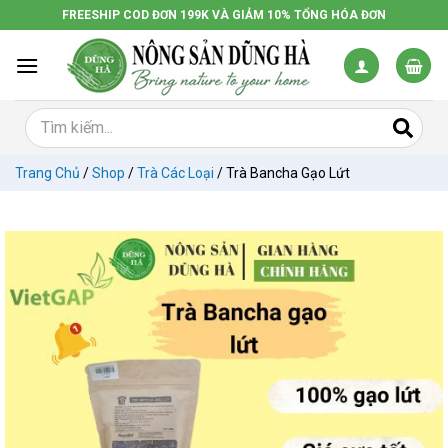
Chuyển
FREESHIP COD ĐƠN 199K VÀ GIẢM 10% TỔNG HÓA ĐƠN
đến
nội
dung
Trang Chủ
/
Shop
/
Trà Các Loại
/
Trà Bancha Gạo Lứt