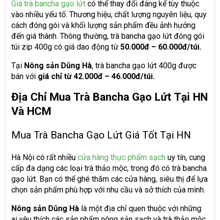
Giá trà bancha gạo lứt
có thể thay đổi đáng kể tùy thuộc
vào nhiều yếu tố. Thương hiệu, chất lượng nguyên liệu, quy
cách đóng gói và khối lượng sản phẩm đều ảnh hưởng
đến giá thành. Thông thường, trà bancha gạo lứt đóng gói
túi zip 400g có giá dao động từ
50.000đ – 60.000đ/túi.
Tại
Nông sản Dũng Hà
, trà bancha gạo lứt 400g được
bán với
giá chỉ từ 42.000đ – 46.000đ/túi.
Địa Chỉ Mua Trà Bancha Gạo Lứt Tại HN
Và HCM
Mua Trà Bancha Gạo Lứt Giá Tốt Tại HN
Hà Nội có rất nhiều
cửa hàng thực phẩm sạch
uy tín, cung
cấp đa dạng các loại trà thảo mộc, trong đó có trà bancha
gạo lứt. Bạn có thể ghé thăm các cửa hàng, siêu thị để lựa
chọn sản phẩm phù hợp với nhu cầu và sở thích của mình.
Nông sản Dũng Hà
là một địa chỉ quen thuộc với những
ai yêu thích các sản phẩm nông sản sạch và trà thảo mộc.