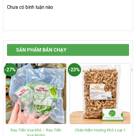
Chưa có bình luận nào
SẢN PHẨM BÁN CHẠY
-27%
-23%
-
Rau Tiến Vua Khô – Rau Tiến
Chân Nấm Hương Khô Loại 1
Vua Ngâm