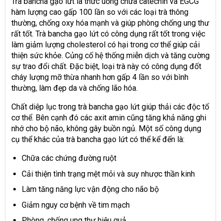
Trà bancha gạo lứt là thức uống chứa catechin và EGCG
hàm lượng cao gấp 100 lần so với các loại trà thông
thường, chống oxy hóa mạnh và giúp phòng chống ung thư
rất tốt. Trà bancha gạo lứt có công dụng rất tốt trong việc
làm giảm lượng cholesterol có hại trong cơ thể giúp cải
thiện sức khỏe. Củng cố hệ thống miễn dịch và tăng cường
sự trao đổi chất. Đặc biệt, loại trà này có công dụng đốt
cháy lượng mỡ thừa nhanh hơn gấp 4 lần so với bình
thường, làm đẹp da và chống lão hóa.
Chất diệp lục trong trà bancha gạo lứt giúp thải các độc tố
cơ thể. Bên cạnh đó các axit amin cũng tăng khả năng ghi
nhớ cho bộ não, không gây buồn ngủ. Một số công dụng
cụ thể khác của trà bancha gạo lứt có thể kể đến là:
Chữa các chứng đường ruột
Cải thiện tình trạng mệt mỏi và suy nhược thần kinh
Làm tăng năng lực vận động cho não bộ
Giảm nguy cơ bệnh về tim mạch
Phòng, chống ung thư hiệu quả