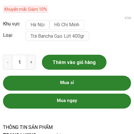
Khuyến mãi: Giảm 10%
XÓA
Khu vực
Hà Nội
Hồ Chí Minh
Loại
Trà Bancha Gạo Lứt 400gr
Trà Bancha Gạo Lứt số lượng
Thêm vào giỏ hàng
Mua sỉ
Mua ngay
THÔNG TIN SẢN PHẨM