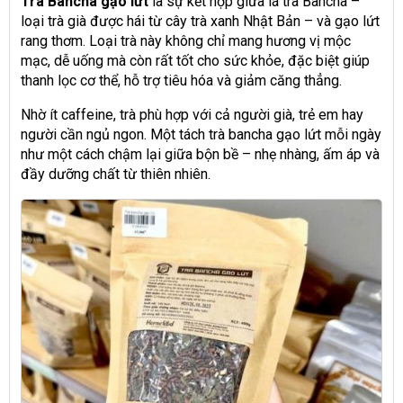
Trà Bancha gạo lứt
là sự kết hợp giữa lá trà Bancha –
loại trà già được hái từ cây trà xanh Nhật Bản – và gạo lứt
rang thơm. Loại trà này không chỉ mang hương vị mộc
mạc, dễ uống mà còn rất tốt cho sức khỏe, đặc biệt giúp
thanh lọc cơ thể, hỗ trợ tiêu hóa và giảm căng thẳng.
Nhờ ít caffeine, trà phù hợp với cả người già, trẻ em hay
người cần ngủ ngon. Một tách trà bancha gạo lứt mỗi ngày
như một cách chậm lại giữa bộn bề – nhẹ nhàng, ấm áp và
đầy dưỡng chất từ thiên nhiên.