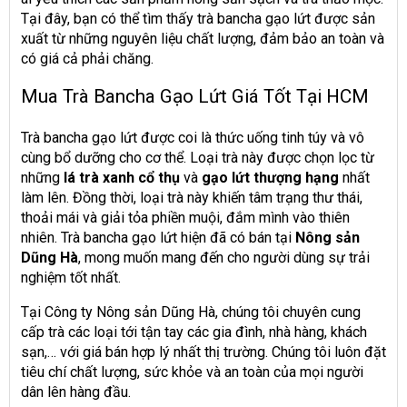
Tại đây, bạn có thể tìm thấy trà bancha gạo lứt được sản
xuất từ những nguyên liệu chất lượng, đảm bảo an toàn và
có giá cả phải chăng.
Mua Trà Bancha Gạo Lứt Giá Tốt Tại HCM
Trà bancha gạo lứt được coi là thức uống tinh túy và vô
cùng bổ dưỡng cho cơ thể. Loại trà này được chọn lọc từ
những
lá trà xanh cổ thụ
và
gạo lứt thượng hạng
nhất
làm lên. Đồng thời, loại trà này khiến tâm trạng thư thái,
thoải mái và giải tỏa phiền muội, đắm mình vào thiên
nhiên. Trà bancha gạo lứt hiện đã có bán tại
Nông sản
Dũng Hà
, mong muốn mang đến cho người dùng sự trải
nghiệm tốt nhất.
Tại Công ty Nông sản Dũng Hà, chúng tôi chuyên cung
cấp
trà các loại
tới tận tay các gia đình, nhà hàng, khách
sạn,… với giá bán hợp lý nhất thị trường. Chúng tôi luôn đặt
tiêu chí chất lượng, sức khỏe và an toàn của mọi người
dân lên hàng đầu.