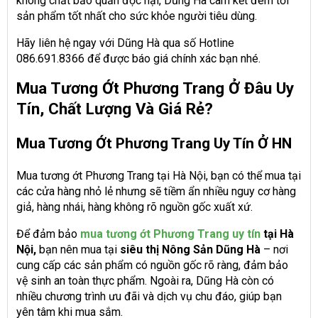
không chất bảo quản độc hại, Dũng Hà cam kết đem tới
sản phẩm tốt nhất cho sức khỏe người tiêu dùng.
Hãy liên hệ ngay với Dũng Hà qua số Hotline
086.691.8366 để được báo giá chính xác bạn nhé.
Mua Tương Ớt Phương Trang Ở Đâu Uy
Tín, Chất Lượng Và Giá Rẻ?
Mua Tương Ớt Phương Trang Uy Tín Ở HN
Mua tương ớt Phương Trang tại Hà Nội, bạn có thể mua tại
các cửa hàng nhỏ lẻ nhưng sẽ tiềm ẩn nhiều nguy cơ hàng
giả, hàng nhái, hàng không rõ nguồn gốc xuất xứ.
Để đảm bảo
mua tương ớt Phương Trang uy tín
tại Hà
Nội,
bạn nên mua tại
siêu thị Nông Sản Dũng Hà
– nơi
cung cấp các sản phẩm có nguồn gốc rõ ràng, đảm bảo
vệ sinh an toàn thực phẩm. Ngoài ra, Dũng Hà còn có
nhiều chương trình ưu đãi và dịch vụ chu đáo, giúp bạn
yên tâm khi mua sắm.