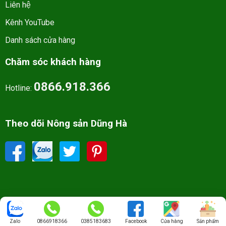
Liên hệ
Kênh YouTube
Danh sách cửa hàng
Chăm sóc khách hàng
0866.918.366
Hotline:
Theo dõi Nông sản Dũng Hà
Tất cả bản quyền thuộc về nongsandungha.com. - All right reserved
Zalo
0866918366
0385183683
Facebook
Cửa hàng
Sản phẩm