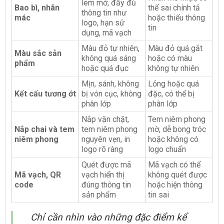
lem mờ, đầy đủ
Bao bì, nhãn
thể sai chính tả
thông tin như
mác
hoặc thiếu thông
logo, hạn sử
tin
dụng, mã vạch
Màu đỏ tự nhiên,
Màu đỏ quá gắt
Màu sắc sản
không quá sáng
hoặc có màu
phẩm
hoặc quá đục
không tự nhiên
Mịn, sánh, không
Lỏng hoặc quá
Kết cấu tương ớt
bị vón cục, không
đặc, có thể bị
phân lớp
phân lớp
Nắp vặn chặt,
Tem niêm phong
Nắp chai và tem
tem niêm phong
mờ, dễ bong tróc
niêm phong
nguyên vẹn, in
hoặc không có
logo rõ ràng
logo chuẩn
Quét được mã
Mã vạch có thể
Mã vạch, QR
vạch hiển thị
không quét được
code
đúng thông tin
hoặc hiện thông
sản phẩm
tin sai
Chỉ cần nhìn vào những đặc điểm kể