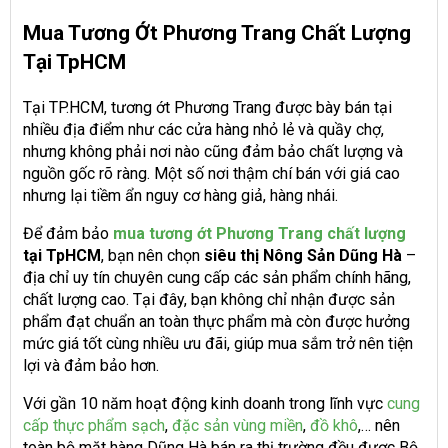
Mua Tương Ớt Phương Trang Chất Lượng
Tại TpHCM
Tại TP.HCM, tương ớt Phương Trang được bày bán tại
nhiều địa điểm như các cửa hàng nhỏ lẻ và quầy chợ,
nhưng không phải nơi nào cũng đảm bảo chất lượng và
nguồn gốc rõ ràng. Một số nơi thậm chí bán với giá cao
nhưng lại tiềm ẩn nguy cơ hàng giả, hàng nhái.
Để đảm bảo
mua tương ớt Phương Trang chất lượng
tại TpHCM
, bạn nên chọn
siêu thị Nông Sản Dũng Hà
–
địa chỉ uy tín chuyên cung cấp các sản phẩm chính hãng,
chất lượng cao. Tại đây, bạn không chỉ nhận được sản
phẩm đạt chuẩn an toàn thực phẩm mà còn được hưởng
mức giá tốt cùng nhiều ưu đãi, giúp mua sắm trở nên tiện
lợi và đảm bảo hơn.
Với gần 10 năm hoạt động kinh doanh trong lĩnh vực
cung
cấp thực phẩm sạch
,
đặc sản vùng miền
,
đồ khô
,… nên
toàn bộ mặt hàng Dũng Hà bán ra thị trường đều được Bộ