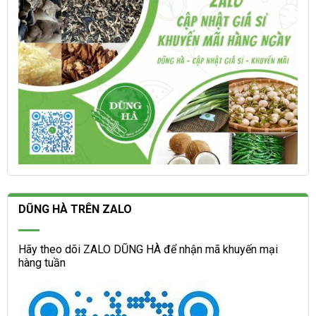
sản
sản
phẩm
phẩm
DŨNG HÀ TRÊN ZALO
Hãy theo dõi ZALO DŨNG HÀ để nhận mã khuyến mại
hàng tuần