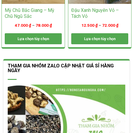
Mỳ Chũ Bắc Giang – Mỳ
Đậu Xanh Nguyên Vỏ –
Chũ Ngũ Sắc
Tách Vỏ
47.000
₫
–
78.000
₫
12.500
₫
–
72.000
₫
Lựa chọn tùy chọn
Lựa chọn tùy chọn
Sản
Sản
phẩm
phẩm
này
này
có
có
THAM GIA NHÓM ZALO CẬP NHẬT GIÁ SỈ HÀNG
nhiều
nhiều
NGÀY
biến
biến
thể.
thể.
Các
Các
tùy
tùy
chọn
chọn
có
có
thể
thể
được
được
chọn
chọn
trên
trên
trang
trang