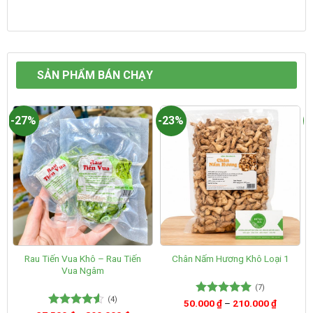
SẢN PHẨM BÁN CHẠY
-27%
-23%
-
Rau Tiến Vua Khô – Rau Tiến
Chân Nấm Hương Khô Loại 1
Vua Ngâm
(7)
(4)
50.000
Được xếp
₫
–
210.000
₫